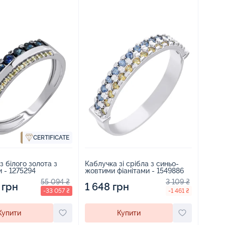
CERTIFICATE
Каблучка зі срібла з синьо-
з білого золота з
жовтими фіанітами - 1549886
 - 1275294
3 109 ₴
55 094 ₴
1 648 грн
 грн
-1 461 ₴
-33 057 ₴
Купити
Купити