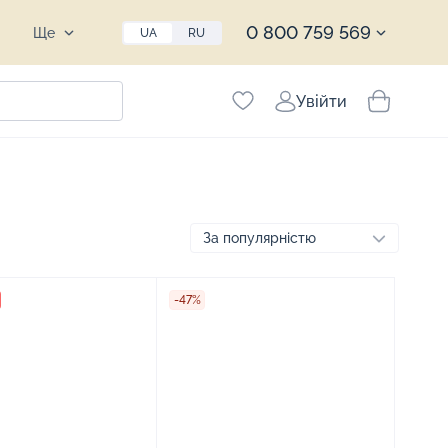
0 800 759 569
Ще
UA
RU
Увійти
-47%