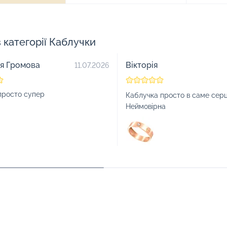
в категорії Каблучки
ія Громова
Вікторія
11.07.2026
просто супер
Каблучка просто в саме серц
Неймовірна