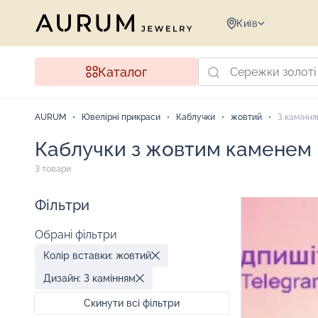
Київ
Каталог
AURUM
Ювелірні прикраси
Каблучки
жовтий
З камінн
Каблучки з жовтим каменем
3 товари
Фільтри
Обрані фільтри
Колір вставки: жовтий
Дизайн: З камінням
Скинути всі фільтри