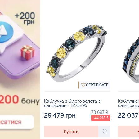
CERTIFICATE
Каблучка з білого золота з
Каблучка 
сапфірами - 1275295
сапфірами
73 697 ₴
29 479 грн
22 037
-44 218 ₴
Купити