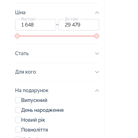
Ціна
Від (грн)
До (грн)
Стать
Для кого
На подарунок
Випускний
День народження
Новий рік
Повноліття