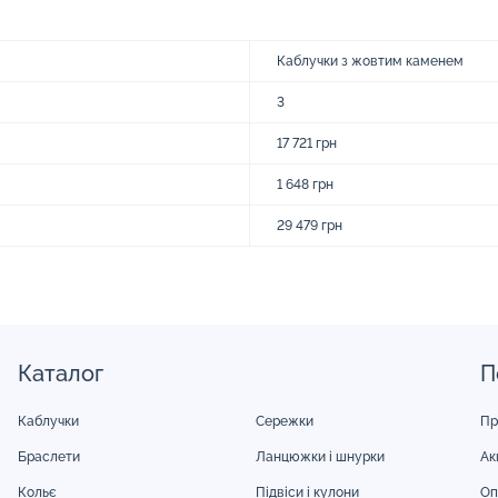
Каблучки з жовтим каменем
3
17 721 грн
1 648 грн
29 479 грн
Каталог
П
Каблучки
Сережки
Пр
Браслети
Ланцюжки і шнурки
Акц
Кольє
Підвіси і кулони
Оп