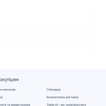
окупцям
о компанію
Співпраця
ії
Безкоштовна доставка
лата та кредитування
Trade-in - час оновлюватися