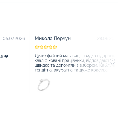
Микола Перчун
П
05.07.2026
28.06.2026
Дуже файний магазин, швидка відправка,
Чу
е ❤️
кваліфіковані працівники, відповідають
швидко та допомгли з вибором. Каблучка
тендітна, акуратна та дуже красива.