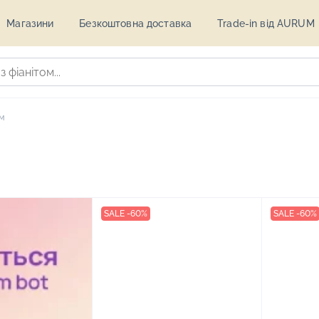
Магазини
Безкоштовна доставка
Trade-in від AURUM
ям
SALE -60%
SALE -60%