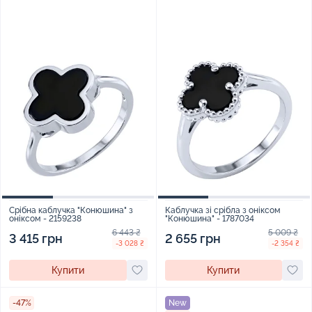
Срібна каблучка "Конюшина" з
Каблучка зі срібла з оніксом
оніксом - 2159238
"Конюшина" - 1787034
6 443 ₴
5 009 ₴
3 415 грн
2 655 грн
-3 028 ₴
-2 354 ₴
Купити
Купити
-47%
New