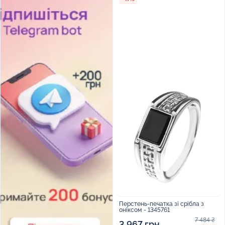
Перстень-печатка зі срібла з
оніксом - 1345761
7 484 ₴
3 967 грн