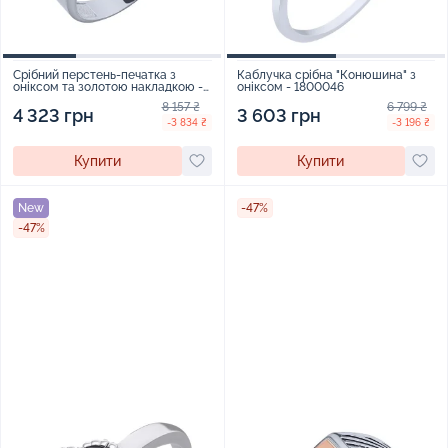
Срібний перстень-печатка з
Каблучка срібна "Конюшина" з
оніксом та золотою накладкою -
оніксом - 1800046
2072551
8 157 ₴
6 799 ₴
4 323 грн
3 603 грн
-3 834 ₴
-3 196 ₴
Купити
Купити
New
-47%
-47%