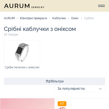
AURUM
Ювелірні прикраси
Каблучки
Онікс
Срібло
Срібні каблучки з оніксом
24 товари
Срібні печатки з оніксом
Фільтри
ХІТ
-47%