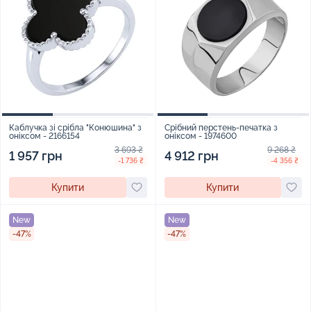
Каблучка зі срібла "Конюшина" з
Срібний перстень-печатка з
оніксом - 2166154
оніксом - 1974600
3 693 ₴
9 268 ₴
1 957 грн
4 912 грн
-1 736 ₴
-4 356 ₴
Купити
Купити
New
New
-47%
-47%