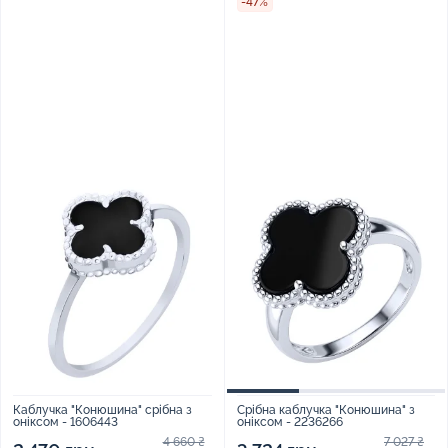
-47%
Каблучка "Конюшина" срібна з
Срібна каблучка "Конюшина" з
оніксом - 1606443
оніксом - 2236266
4 660 ₴
7 027 ₴