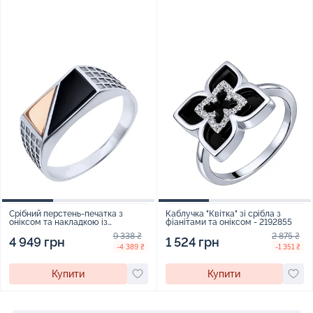
Срібний перстень-печатка з
Каблучка "Квітка" зі срібла з
оніксом та накладкою із
фіанітами та оніксом - 2192855
червоного золота з чорнінням -
9 338 ₴
2 875 ₴
2122545
4 949 грн
1 524 грн
-4 389 ₴
-1 351 ₴
Купити
Купити