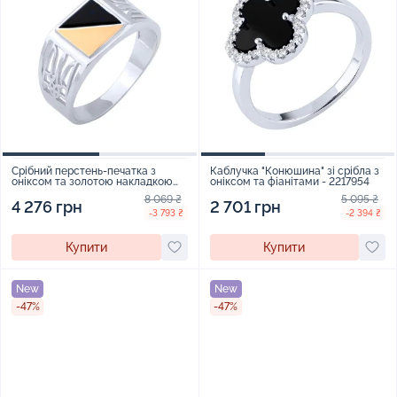
Срібний перстень-печатка з
Каблучка "Конюшина" зі срібла з
оніксом та золотою накладкою
оніксом та фіанітами - 2217954
"Тризуб - Герб України" - 1624363
8 069 ₴
5 095 ₴
4 276 грн
2 701 грн
-3 793 ₴
-2 394 ₴
Купити
Купити
New
New
-47%
-47%