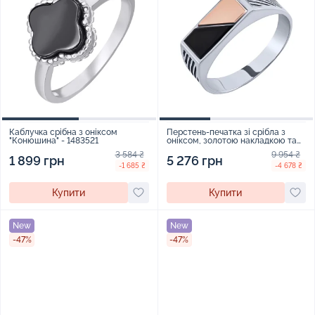
Каблучка срібна з оніксом
Перстень-печатка зі срібла з
"Конюшина" - 1483521
оніксом, золотою накладкою та
чорнінням - 2072453
3 584 ₴
9 954 ₴
1 899 грн
5 276 грн
-1 685 ₴
-4 678 ₴
Купити
Купити
New
New
-47%
-47%