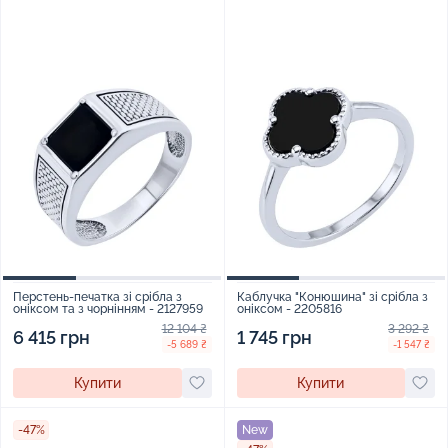
Перстень-печатка зі срібла з
Каблучка "Конюшина" зі срібла з
оніксом та з чорнінням - 2127959
оніксом - 2205816
12 104 ₴
3 292 ₴
6 415 грн
1 745 грн
-5 689 ₴
-1 547 ₴
Купити
Купити
-47%
New