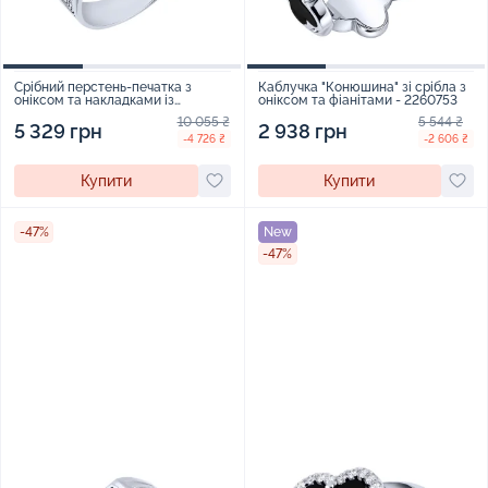
Срібний перстень-печатка з
Каблучка "Конюшина" зі срібла з
оніксом та накладками із
оніксом та фіанітами - 2260753
червоного золота з чорнінням -
10 055 ₴
5 544 ₴
2122570
5 329 грн
2 938 грн
-4 726 ₴
-2 606 ₴
Купити
Купити
-47%
New
-47%