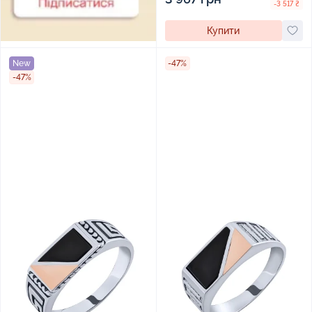
-3 517 ₴
Купити
New
-47%
-47%