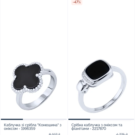
-47%
Каблучка зі срібла "Конюшина" з
Срібна каблучка з оніксом та
оніксом - 1996359
фіанітами - 2217870
8 197 ₴
4 775 ₴