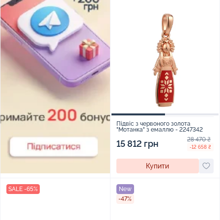
Підвіс з червоного золота
"Мотанка" з емаллю - 2247342
28 470 ₴
15 812 грн
-12 658 ₴
Купити
SALE -65%
New
-47%