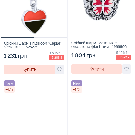
Срібний шарм "Метелик" з
Срібний шарм з підвісом "Серце"
емаллю та фіанітами - 1996506
з емаллю - 1625239
5 156 ₴
3 516 ₴
1 804 грн
1 231 грн
-3 352 ₴
-2 285 ₴
Купити
Купити
New
New
-47%
-47%