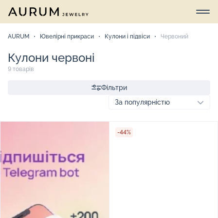
AURUM
Ювелірні прикраси
Кулони і підвіси
Червоний
Кулони червоні
9 товарів
Фільтри
-44%