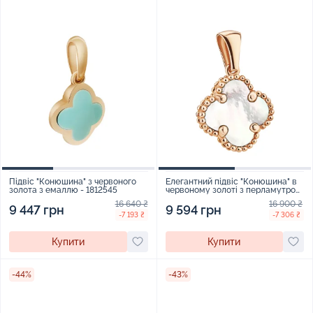
Підвіс "Конюшина" з червоного
Елегантний підвіс "Конюшина" в
золота з емаллю - 1812545
червоному золоті з перламутром
- 1985836
16 640 ₴
16 900 ₴
9 447 грн
9 594 грн
-7 193 ₴
-7 306 ₴
Купити
Купити
-44%
-43%