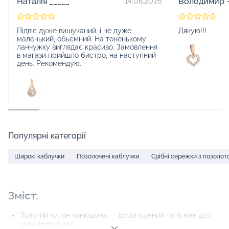
Наталія _____
Володимир -
14.06.2026
Підвіс дуже вишуканий, і не дуже
Дякую!!!
маленький, обьємний. На тоненькому
ланчужку виглядає красиво. Замовлення
в магази прийшло бистро, на наступний
день. Рекомендую.
Популярні категорії
Широкі каблучки
Позолочені каблучки
Срібні сережки з позоло
Зміст:
Золотий кулон конюшина — дорогоцінний талісман для
залучення удачі