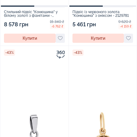
Стильний підвіс "Конюшина" у
Підвіс із червоного золота
білому золоті з фіанітами -
"Конюшина" з оніксом - 2129781
1939383
15 340 ₴
9 620 ₴
8 578 грн
5 461 грн
-6 762 ₴
-4 159 ₴
Купити
Купити
-43%
-43%