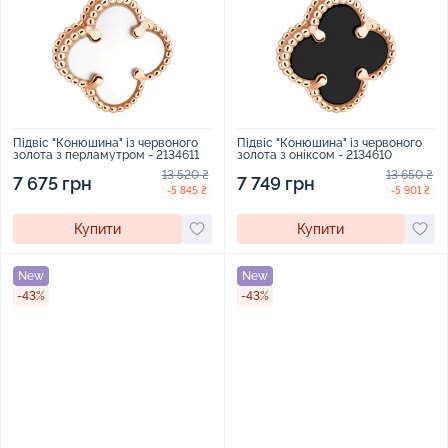
Підвіс "Конюшина" із червоного
Підвіс "Конюшина" із червоного
золота з перламутром - 2134611
золота з оніксом - 2134610
13 520 ₴
13 650 ₴
7 675 грн
7 749 грн
-5 845 ₴
-5 901 ₴
Купити
Купити
New
New
-43%
-43%