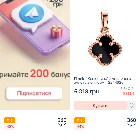
Підвіс "Конюшина" з червоного
золота з оніксом - 2244626
8 840 ₴
5 018 грн
-3 822 ₴
Купити
ХІТ
ХІТ
-43%
-44%