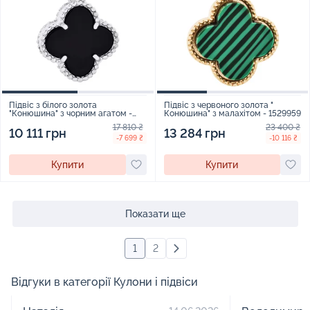
Підвіс з білого золота
Підвіс з червоного золота "
"Конюшина" з чорним агатом -
Конюшина" з малахітом - 1529959
1511200
17 810 ₴
23 400 ₴
10 111 грн
13 284 грн
-7 699 ₴
-10 116 ₴
Купити
Купити
Показати ще
1
2
Відгуки в категорії Кулони і підвіси