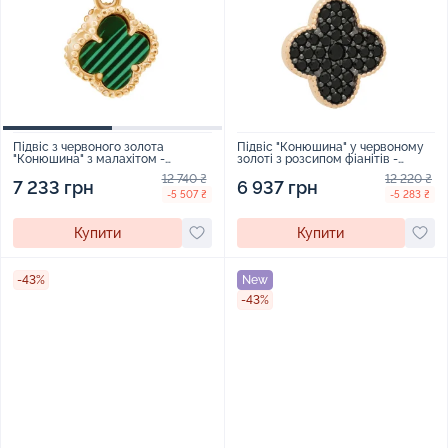
Підвіс "Конюшина" у червоному
Підвіс з червоного золота
золоті з розсипом фіанітів -
"Конюшина" з малахітом -
1651051
1812543
12 220 ₴
12 740 ₴
6 937 грн
7 233 грн
-5 283 ₴
-5 507 ₴
Купити
Купити
-43%
New
-43%