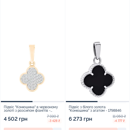
Підвіс "Конюшина" в червоному
Підвіс з білого золота
золоті з розсипом фіанітів -
"Конюшина" з агатом - 1798846
2014900
7 930 ₴
11 050 ₴
4 502 грн
6 273 грн
-3 428 ₴
-4 777 ₴