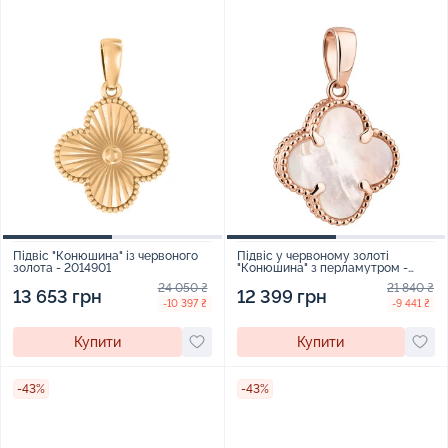
Підвіс "Конюшина" із червоного
Підвіс у червоному золоті
золота - 2014901
"Конюшина" з перламутром -
2139623
24 050 ₴
21 840 ₴
13 653 грн
12 399 грн
-10 397 ₴
-9 441 ₴
Купити
Купити
-43%
-43%