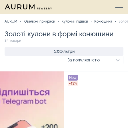
AURUM
Ювелірні прикраси
Кулони і підвіси
Конюшина
Золо
Золоті кулони в формі конюшини
34 товари
Фільтри
New
-43%