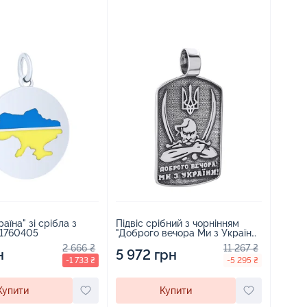
раїна" зі срібла з
Підвіс срібний з чорнінням
 1760405
"Доброго вечора Ми з України"
- 1264425
2 666 ₴
11 267 ₴
н
5 972 грн
-1 733 ₴
-5 295 ₴
Купити
Купити