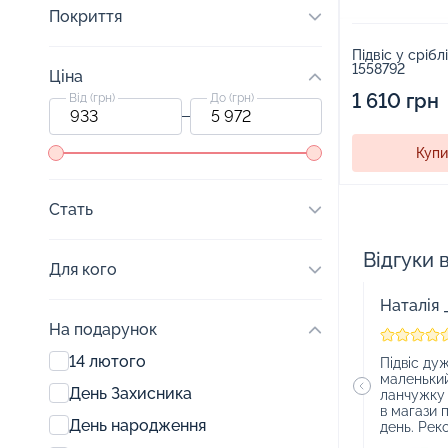
Покриття
Підвіс у срібл
1558792
Ціна
1 610 грн
Від (грн)
До (грн)
Купи
Стать
Відгуки в
Для кого
Наталія 
На подарунок
14 лютого
Підвіс ду
маленький
День Захисника
ланчужку 
в магази 
День народження
день. Рек