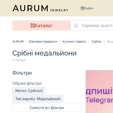
Київ
Каталог
AURUM
Ювелірні прикраси
Кулони і підвіси
Срібло
Мед
Срібні медальйони
4 товари
Фільтри
Обрані фільтри
Метал: Срібло
Тип виробу: Медальйони
Скинути всі фільтри