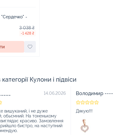
і "Сердечко" -
3 038 ₴
-1 428 ₴
ти
 категорії Кулони і підвіси
_____
Володимир ----
14.06.2026
же вишуканий, і не дуже
Дякую!!!
, обьємний. На тоненькому
виглядає красиво. Замовлення
прийшло бистро, на наступний
омендую.