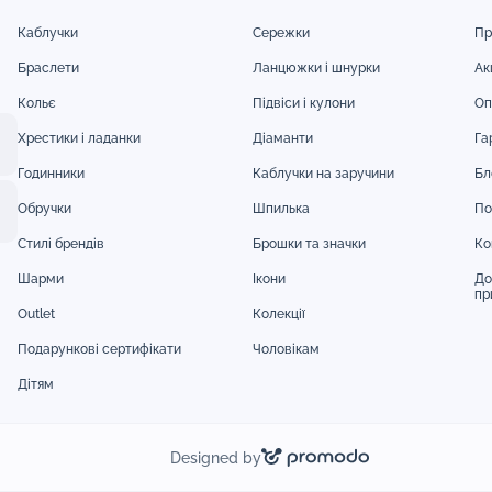
Каблучки
Сережки
Пр
Браслети
Ланцюжки і шнурки
Акц
Кольє
Підвіси і кулони
Оп
Хрестики і ладанки
Діаманти
Га
Годинники
Каблучки на заручини
Бл
Обручки
Шпилька
По
Стилі брендів
Брошки та значки
Ко
Шарми
Ікони
До
пр
Outlet
Колекції
Подарункові сертифікати
Чоловікам
Дітям
Designed by