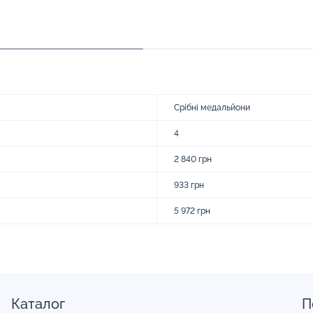
Срібні медальйони
4
2 840 грн
933 грн
5 972 грн
Каталог
П