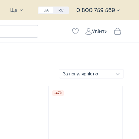
0 800 759 569
Ще
UA
RU
Увійти
-47%