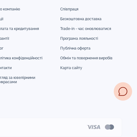
о компанію
Співпраця
ії
Безкоштовна доставка
лата та кредитування
Trade-in - час оновлюватися
рантії
Програма лояльності
ог
Публічна оферта
літика конфіденційності
Обмін та повернення виробів
нтакти
Карта сайту
гляд за ювелірними
икрасами