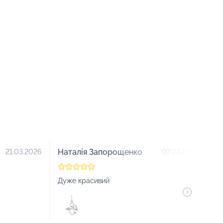
Наталія Запорощенко
О
21.03.2026
07.02.2026
Дуже красивий
Ду
як