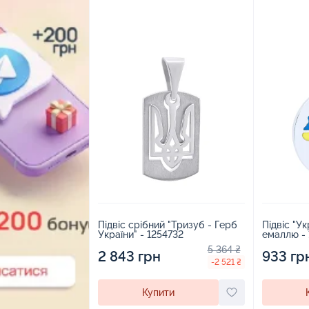
Підвіс срібний "Тризуб - Герб
Підвіс "Ук
України" - 1254732
емаллю -
5 364 ₴
2 843 грн
933 гр
-2 521 ₴
Купити