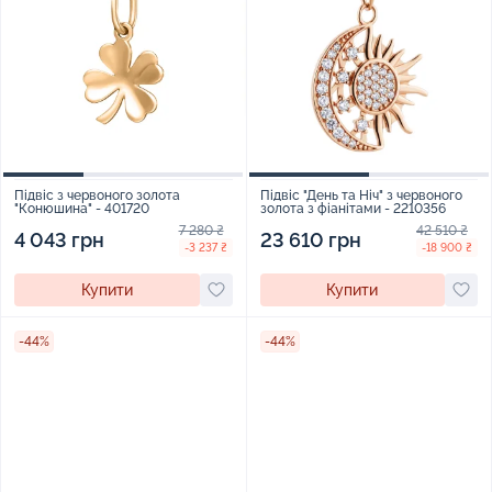
Підвіс з червоного золота
Підвіс "День та Ніч" з червоного
"Конюшина" - 401720
золота з фіанітами - 2210356
7 280 ₴
42 510 ₴
4 043 грн
23 610 грн
-3 237 ₴
-18 900 ₴
Купити
Купити
-44%
-44%