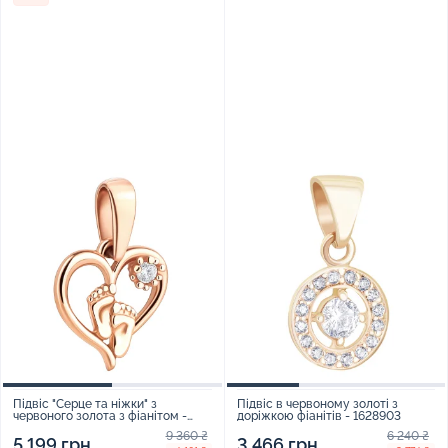
Підвіс "Серце та ніжки" з
Підвіс в червоному золоті з
червоного золота з фіанітом -
доріжкою фіанітів - 1628903
2200279
9 360 ₴
6 240 ₴
5 199 грн
3 466 грн