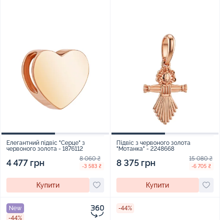
Елегантний підвіс "Серце" з
Підвіс з червоного золота
червоного золота - 1876112
"Мотанка" - 2248668
8 060 ₴
15 080 ₴
4 477 грн
8 375 грн
-3 583 ₴
-6 705 ₴
Купити
Купити
New
-44%
-44%