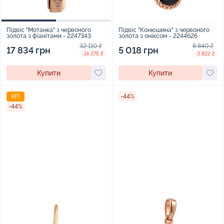
Підвіс "Конюшина" з червоного
Підвіс "Мотанка" з червоного
золота з оніксом - 2244626
золота з фіанітами - 2247343
8 840 ₴
32 110 ₴
5 018 грн
17 834 грн
-3 822 ₴
-14 276 ₴
Купити
Купити
ХІТ
-44%
-44%