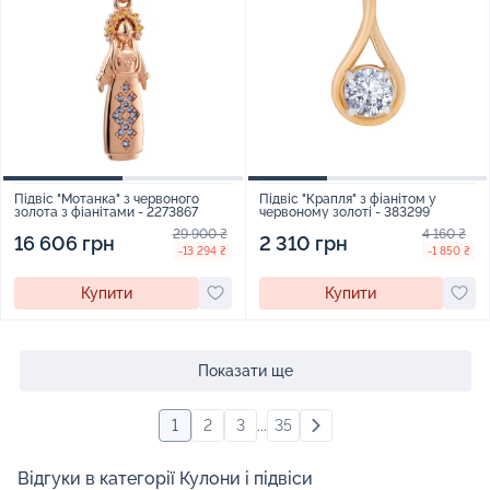
Підвіс "Мотанка" з червоного
Підвіс "Крапля" з фіанітом у
золота з фіанітами - 2273867
червоному золоті - 383299
29 900 ₴
4 160 ₴
16 606 грн
2 310 грн
-13 294 ₴
-1 850 ₴
Купити
Купити
Показати ще
1
2
3
...
35
Відгуки в категорії Кулони і підвіси