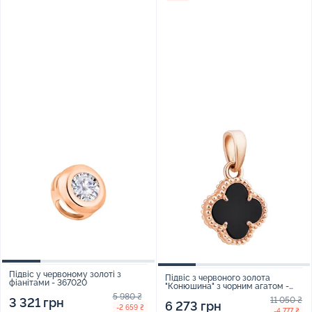
Підвіс у червоному золоті з
Підвіс з червоного золота
фіанітами - 367020
"Конюшина" з чорним агатом -
896990
5 980 ₴
3 321 грн
11 050 ₴
6 273 грн
-2 659 ₴
-4 777 ₴