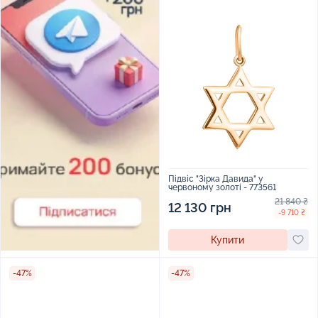
Підвіс "Зірка Давида" у
червоному золоті - 773561
21 840 ₴
12 130 грн
-9 710 ₴
Купити
-47%
-47%