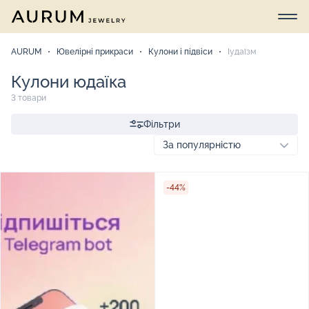
AURUM
Ювелірні прикраси
Кулони і підвіси
Іудаїзм
Кулони юдаїка
3 товари
Фільтри
-44%