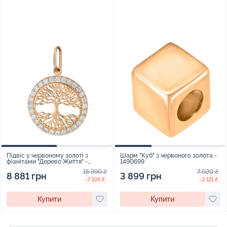
Підвіс у червоному золоті з
Шарм "Куб" з червоного золота -
фіанітами "Дерево Життя" -
1490699
383465
15 990 ₴
7 020 ₴
8 881 грн
3 899 грн
-7 109 ₴
-3 121 ₴
Купити
Купити