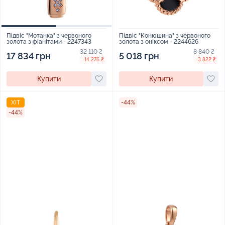
Підвіс "Конюшина" з червоного
Підвіс "Мотанка" з червоного
золота з оніксом - 2244626
золота з фіанітами - 2247343
8 840 ₴
32 110 ₴
5 018 грн
17 834 грн
-3 822 ₴
-14 276 ₴
Купити
Купити
ХІТ
-44%
-44%