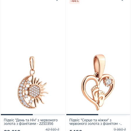
-44%
Підвіс "День та Ніч" з червоного
Підвіс "Серце та ніжки" з
золота з фіанітами - 2210356
червоного золота з фіанітом -
2200279
42 510 ₴
9 360 ₴