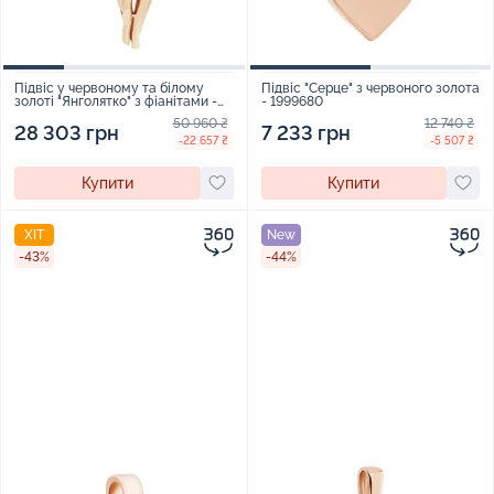
Підвіс у червоному та білому
Підвіс "Серце" з червоного золота
золоті "Янголятко" з фіанітами -
- 1999680
1577406
50 960 ₴
12 740 ₴
28 303 грн
7 233 грн
-22 657 ₴
-5 507 ₴
Купити
Купити
ХІТ
New
-43%
-44%