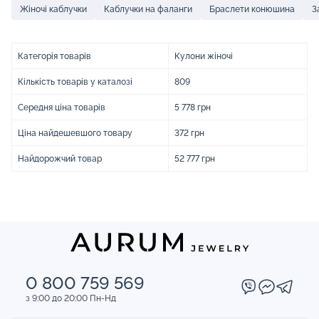
Жіночі каблучки
Каблучки на фаланги
Браслети конюшина
З
Категорія товарів
Кулони жіночі
Кількість товарів у каталозі
809
Середня ціна товарів
5 778 грн
Ціна найдешевшого товару
372 грн
Найдорожчий товар
52 777 грн
0 800 759 569
з 9:00 до 20:00 Пн-Нд