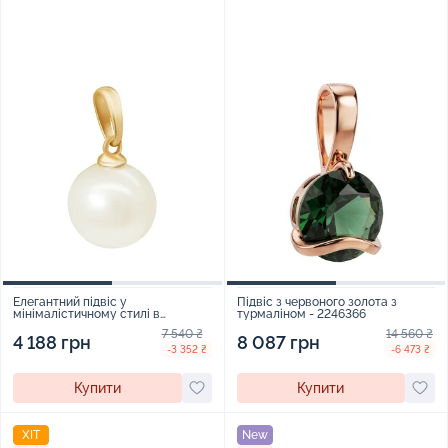
Елегантний підвіс у
Підвіс з червоного золота з
мінімалістичному стилі в
турмаліном - 2246366
червоному золоті з перлиною -
7 540 ₴
14 560 ₴
1939382
4 188 грн
8 087 грн
-3 352 ₴
-6 473 ₴
Купити
Купити
ХІТ
New