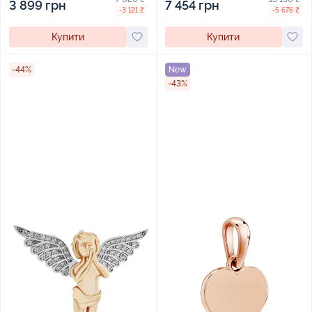
3 899 грн
7 454 грн
-3 121 ₴
-5 676 ₴
Купити
Купити
-44%
New
-43%