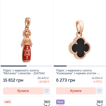
Підвіс з червоного золота
Підвіс з червоного золота
"Мотанка" з емаллю - 2247342
"Конюшина" з чорним агатом -
896990
28 470 ₴
11 050 ₴
15 812 грн
6 273 грн
-12 658 ₴
-4 777 ₴
Купити
Купити
-44%
New