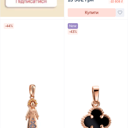
-10 808 ₴
Купити
-44%
New
-43%