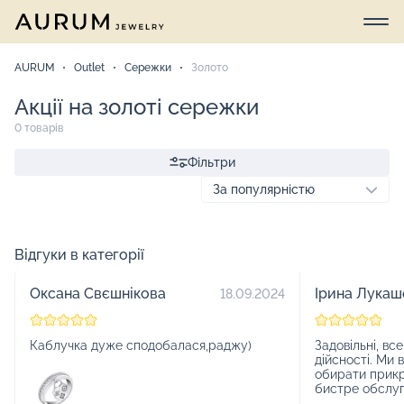
AURUM
Outlet
Сережки
Золото
Акції на золоті сережки
0 товарів
Фільтри
Відгуки в категорії
Оксана Свєшнікова
Ірина Лукаш
18.09.2024
Каблучка дуже сподобалася,раджу)
Задовільні, все
дійсності. Ми в
обирати прик
бистре обслу