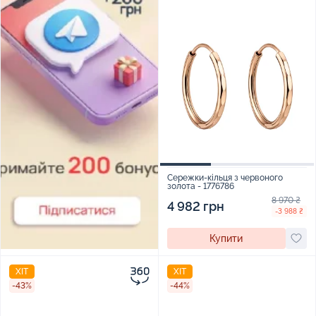
Сережки-кільця з червоного
золота - 1776786
8 970 ₴
4 982 грн
-3 988 ₴
Купити
ХІТ
ХІТ
-43%
-44%