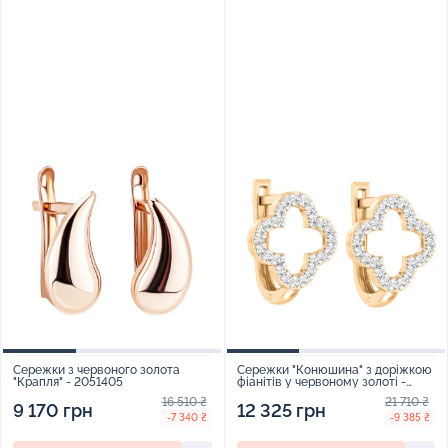
Сережки з червоного золота
Сережки "Конюшина" з доріжкою
"Крапля" - 2051405
фіанітів у червоному золоті -
1635559
16 510 ₴
21 710 ₴
9 170 грн
12 325 грн
-7 340 ₴
-9 385 ₴