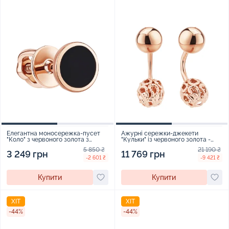
Елегантна моносережка-пусет
Ажурні сережки-джекети
"Коло" з червоного золота з
"Кульки" із червоного золота -
емаллю - 1916085
2093463
5 850 ₴
21 190 ₴
3 249 грн
11 769 грн
-2 601 ₴
-9 421 ₴
Купити
Купити
ХІТ
ХІТ
-44%
-44%