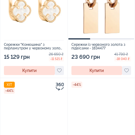
Сережки "Конюшина" з
Сережки із червоного золота з
перламутром у червоному золоті
підвісами - 1834477
- 2029407
26 650 ₴
41 730 ₴
15 129 грн
23 690 грн
-11 521 ₴
-18 040 ₴
Купити
Купити
ХІТ
-44%
-44%