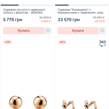
Сережки-пусети із червоного
Сережки "Конюшина" з
золота з фіанітом - 1834063
перламутром у червоному золоті
- 1566127
10 400 ₴
59 150 ₴
5 776 грн
33 579 грн
-4 624 ₴
-25 571 ₴
Купити
Купити
-43%
-44%