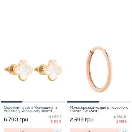
Сережки-пусети "Конюшина" з
Моносережка-кільце із червоного
емаллю у червоному золоті -
золота - 2112490
1694129
11 960 ₴
4 680 ₴
6 790 грн
2 599 грн
-5 170 ₴
-2 081 ₴