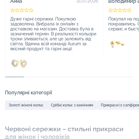
Анна
Володимир 
31.07.2026
Дуже гарні сережки. Покупкою
Покупал на по
задоволена. Вибрала їх онлайн з
понравились. 
доставкою на магазин. Доставка була в
сервис и быст
зазначений термін. В реальності кольори
трохи зливаються, але це залежить від
світла. Вдячна всій команді Aurum за
якісний продукт та гарні акції.
Популярні категорії
Золоті жіночі кольє
Срібні кольє з камінням
Прикраси із сапфіро
Червоні сережки – стильні прикраси
для жінок і чоловіків