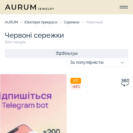
AURUM
Ювелірні прикраси
Сережки
Червоний
Червоні сережки
1914 товарів
Фільтри
ХІТ
-44%