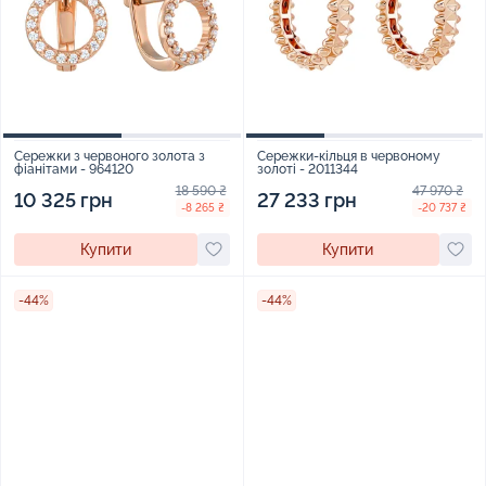
Сережки з червоного золота з
Сережки-кільця в червоному
фіанітами - 964120
золоті - 2011344
18 590 ₴
47 970 ₴
10 325 грн
27 233 грн
-8 265 ₴
-20 737 ₴
Купити
Купити
-44%
-44%