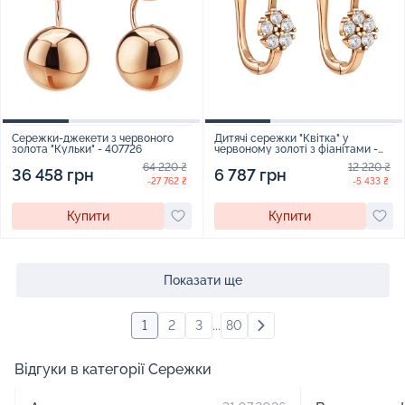
Сережки-джекети з червоного
Дитячі сережки "Квітка" у
золота "Кульки" - 407726
червоному золоті з фіанітами -
2117832
64 220 ₴
12 220 ₴
36 458 грн
6 787 грн
-27 762 ₴
-5 433 ₴
Купити
Купити
Показати ще
1
2
3
...
80
Відгуки в категорії Сережки