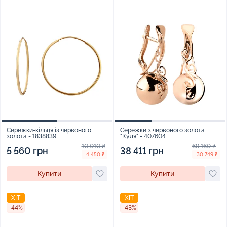
Сережки-кільця із червоного
Сережки з червоного золота
золота - 1838839
"Куля" - 407604
10 010 ₴
69 160 ₴
5 560 грн
38 411 грн
-4 450 ₴
-30 749 ₴
Купити
Купити
ХІТ
ХІТ
-44%
-43%