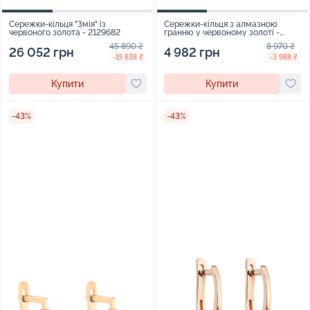
Сережки-кільця "Змія" із
Сережки-кільця з алмазною
червоного золота - 2129682
гранню у червоному золоті -
1776790
45 890 ₴
8 970 ₴
26 052 грн
4 982 грн
-19 838 ₴
-3 988 ₴
Купити
Купити
-43%
-43%