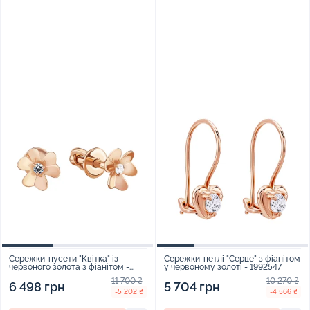
Сережки-пусети "Квітка" із
Сережки-петлі "Серце" з фіанітом
червоного золота з фіанітом -
у червоному золоті - 1992547
1834245
11 700 ₴
10 270 ₴
6 498 грн
5 704 грн
-5 202 ₴
-4 566 ₴