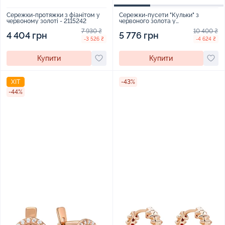
Сережки-протяжки з фіанітом у
Сережки-пусети "Кульки" з
червоному золоті - 2115242
червоного золота у
мінімалістичному стилі - 2092625
7 930 ₴
10 400 ₴
4 404 грн
5 776 грн
-3 526 ₴
-4 624 ₴
Купити
Купити
ХІТ
-43%
-44%