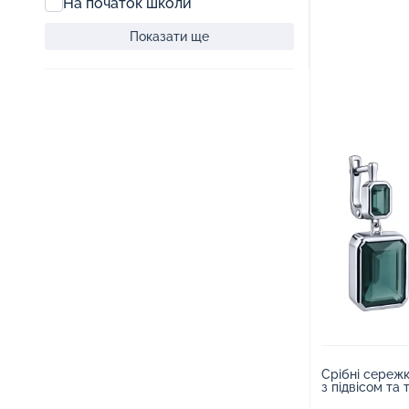
На початок школи
Показати ще
Срібні сереж
з підвісом та
2263952