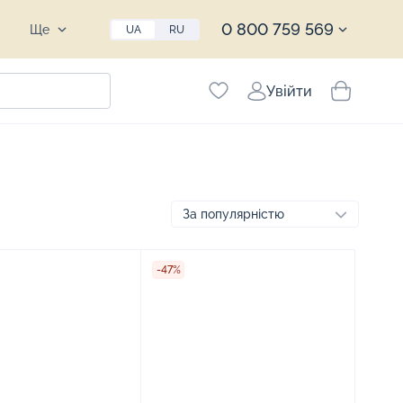
0 800 759 569
Ще
UA
RU
Увійти
-47%