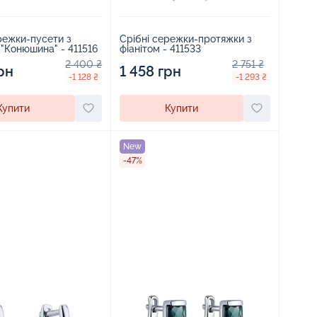
Срібні сережки-протяжки з
режки-пусети з
фіанітом - 411533
 "Конюшина" - 411516
2 751 ₴
2 400 ₴
1 458 грн
рн
-1 293 ₴
-1 128 ₴
Купити
Купити
New
-47%