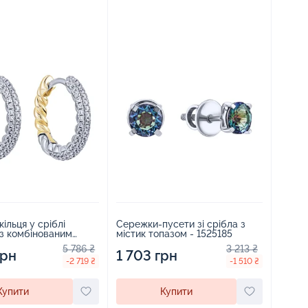
ільця у сріблі
Сережки-пусети зі срібла з
 з комбінованим
містик топазом - 1525185
ям та фіанітами -
5 786 ₴
3 213 ₴
грн
1 703 грн
-2 719 ₴
-1 510 ₴
Купити
Купити