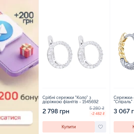
Срібні сережки "Коло" з
Сережки-к
доріжкою фіанітів - 1545692
"Спіраль"
родіюванн
5 280 ₴
2 798 грн
1989829
3 067 
-2 482 ₴
Купити