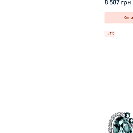
8 587 грн
Купи
-47%