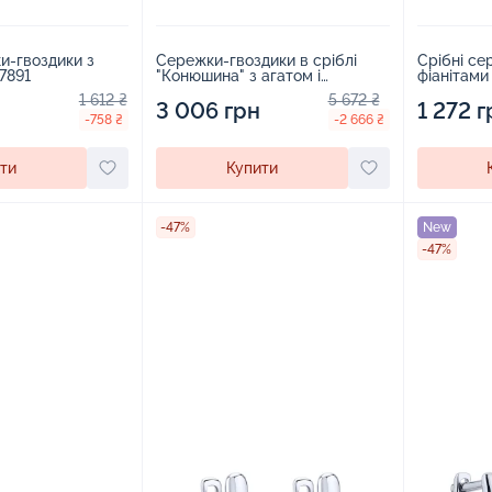
и-гвоздики з
Сережки-гвоздики в сріблі
Срібні се
07891
"Конюшина" з агатом і
фіанітами
фіанітами - 1579437
1 612 ₴
5 672 ₴
3 006 грн
1 272 г
-758 ₴
-2 666 ₴
ти
Купити
-47%
New
-47%