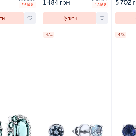
1 484 грн
5 702 
-7 616 ₴
-1 316 ₴
ти
Купити
-47%
-47%