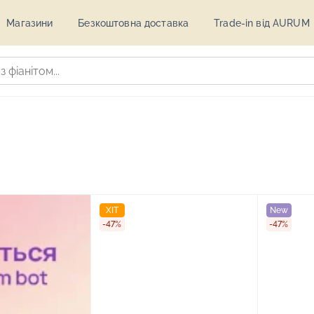
Магазини
Безкоштовна доставка
Trade-in від AURUM
ХІТ
New
-47%
-47%