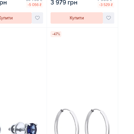
грн
3 979 грн
-5 056 ₴
-3 529 ₴
Купити
Купити
-47%