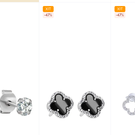
ХІТ
ХІТ
-47%
-47%