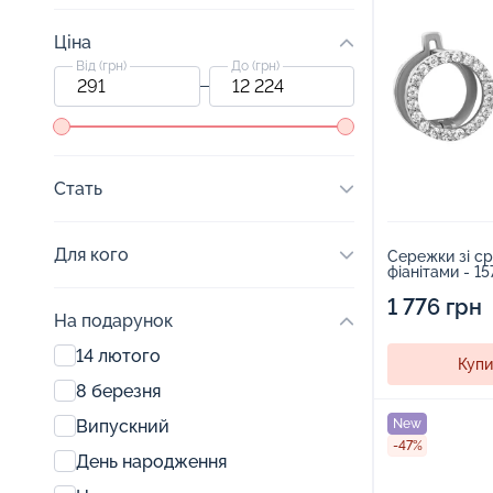
Ціна
Від (грн)
До (грн)
Стать
Для кого
Сережки зі ср
фіанітами - 15
1 776 грн
На подарунок
14 лютого
Купи
8 березня
Випускний
New
-47%
День народження