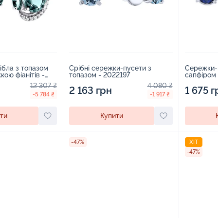
ібла з топазом
Срібні сережки-пусети з
Сережки-п
кою фіанітів -
топазом - 2022197
сапфіром 
12 307 ₴
4 080 ₴
2 163 грн
1 675 г
-5 784 ₴
-1 917 ₴
ти
Купити
-47%
ХІТ
-47%