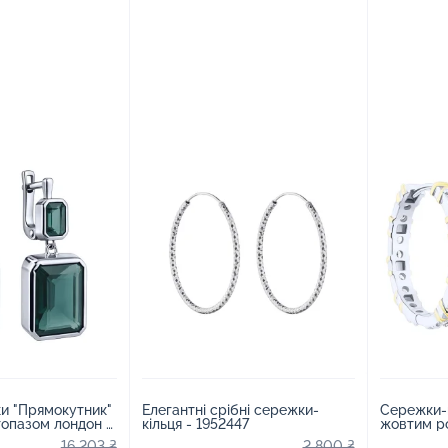
ки "Прямокутник"
Елегантні срібні сережки-
Сережки-к
 топазом лондон -
кільця - 1952447
жовтим р
фіанітами
16 203 ₴
2 800 ₴