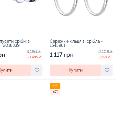
усети срібні з
Сережки-кільця зі срібла -
- 2018839
1545961
3 160 ₴
2 108 ₴
рн
1 117 грн
-1 485 ₴
-991 ₴
Купити
Купити
ХІТ
-47%