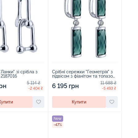
Ланки" зі срібла з
Срібні сережки "Геометрія" з
 2187016
підвісом з фіанітом та топазом
лондон - 2263967
5 114 ₴
11 688 ₴
грн
6 195 грн
-2 404 ₴
-5 493 ₴
Купити
Купити
New
-47%