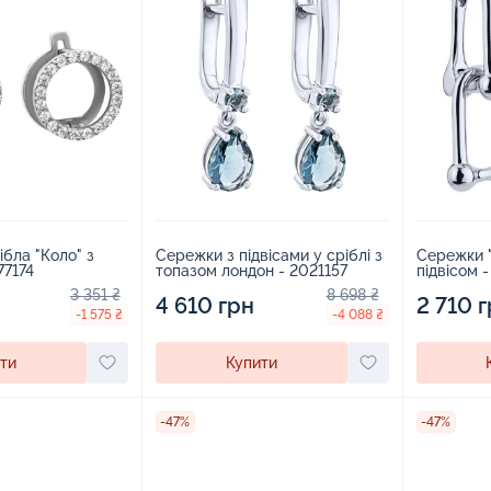
ібла "Коло" з
Сережки з підвісами у сріблі з
Сережки "
77174
топазом лондон - 2021157
підвісом -
3 351 ₴
8 698 ₴
4 610 грн
2 710 
-1 575 ₴
-4 088 ₴
ти
Купити
-47%
-47%