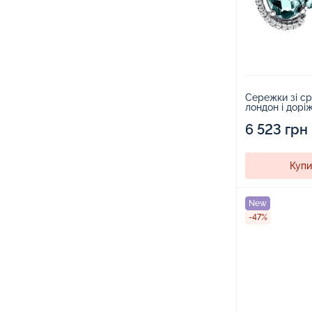
Сережки зі ср
лондон і доріж
1525084
6 523 грн
Купи
New
-47%