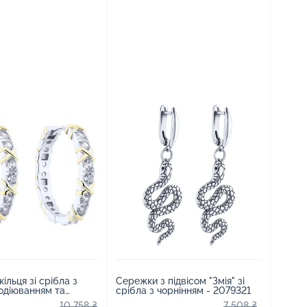
ільця зі срібла з
Сережки з підвісом "Змія" зі
одіюванням та
срібла з чорнінням - 2079321
 - 2188744
10 758 ₴
7 508 ₴