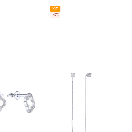
ХІТ
-47%