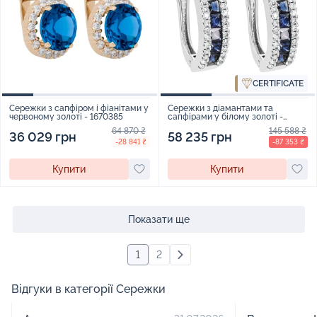
CERTIFICATE
Сережки з сапфіром і фіанітами у
Сережки з діамантами та
червоному золоті - 1670385
сапфірами у білому золоті -
1578564
64 870 ₴
145 588 ₴
36 029 грн
58 235 грн
-28 841 ₴
-87 353 ₴
Купити
Купити
Показати ще
1
2
Відгуки в категорії Сережки