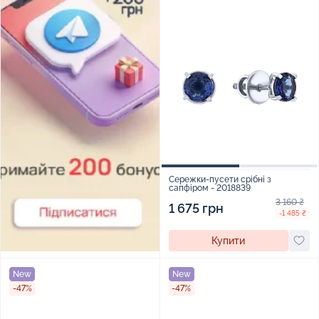
Сережки-пусети срібні з
сапфіром - 2018839
3 160 ₴
1 675 грн
-1 485 ₴
Купити
New
New
-47%
-47%