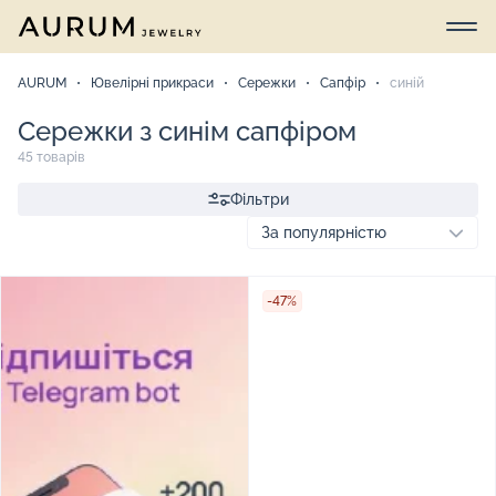
AURUM
Ювелірні прикраси
Сережки
Сапфір
синій
Сережки з синім сапфіром
45 товарів
Фільтри
-47%