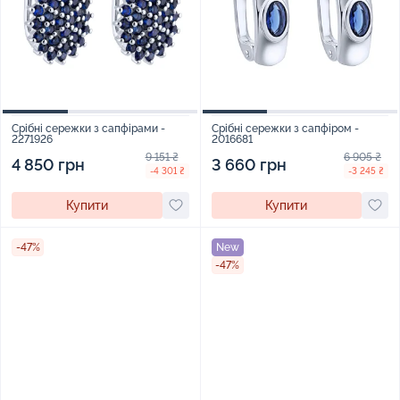
Срібні сережки з сапфірами -
Срібні сережки з сапфіром -
2271926
2016681
9 151 ₴
6 905 ₴
4 850 грн
3 660 грн
-4 301 ₴
-3 245 ₴
Купити
Купити
-47%
New
-47%