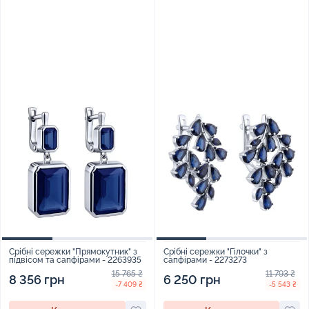
Срібні сережки "Прямокутник" з
Срібні сережки "Гілочки" з
підвісом та сапфірами - 2263935
сапфірами - 2273273
15 765 ₴
11 793 ₴
8 356 грн
6 250 грн
-7 409 ₴
-5 543 ₴