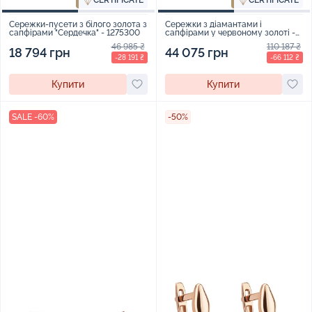
CERTIFICATE
CERTIFICATE
Сережки-пусети з білого золота з
Сережки з діамантами і
сапфірами "Сердечка" - 1275300
сапфірами у червоному золоті -
868303
46 985 ₴
110 187 ₴
18 794 грн
44 075 грн
-28 191 ₴
-66 112 ₴
Купити
Купити
SALE -60%
-50%