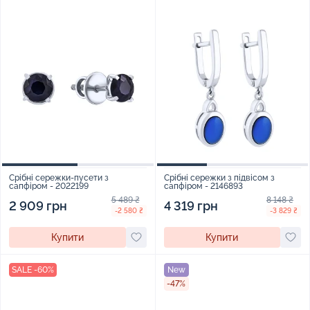
Срібні сережки-пусети з
Срібні сережки з підвісом з
сапфіром - 2022199
сапфіром - 2146893
5 489 ₴
8 148 ₴
2 909 грн
4 319 грн
-2 580 ₴
-3 829 ₴
Купити
Купити
SALE -60%
New
-47%