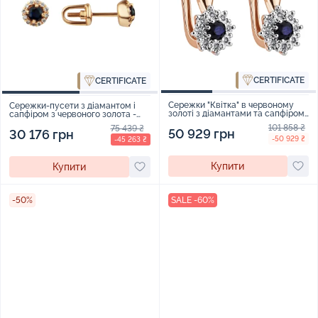
CERTIFICATE
CERTIFICATE
Сережки "Квітка" в червоному
Сережки-пусети з діамантом і
золоті з діамантами та сапфіром
сапфіром з червоного золота -
- 1871707
970142
101 858 ₴
75 439 ₴
50 929 грн
30 176 грн
-50 929 ₴
-45 263 ₴
Купити
Купити
-50%
SALE -60%