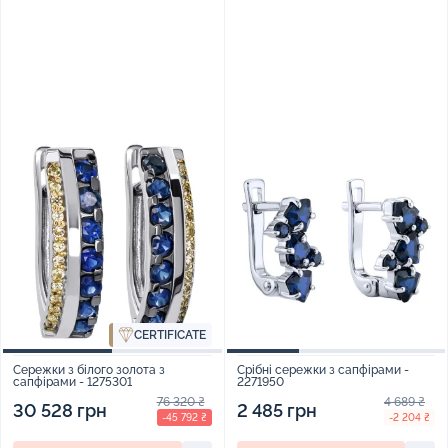
CERTIFICATE
Сережки з білого золота з
Срібні сережки з сапфірами -
сапфірами - 1275301
2271950
76 320 ₴
4 689 ₴
30 528 грн
2 485 грн
-45 792 ₴
-2 204 ₴