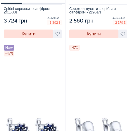
Сережки-пусети зі срібла з
Срібні сережки з сапфіром -
сапфіром - 2196171
2015881
4 830 ₴
7 026 ₴
2 560 грн
3 724 грн
-2 270 ₴
-3 302 ₴
Купити
Купити
New
-47%
-47%