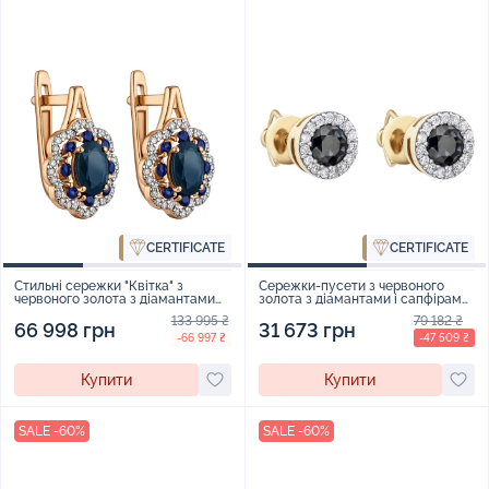
CERTIFICATE
CERTIFICATE
Стильні сережки "Квітка" з
Сережки-пусети з червоного
червоного золота з діамантами
золота з діамантами і сапфірами
та сапфірами - 1931338
- 970133
133 995 ₴
79 182 ₴
66 998 грн
31 673 грн
-66 997 ₴
-47 509 ₴
Купити
Купити
SALE -60%
SALE -60%