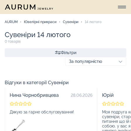
AURUM
Ювелірні прикраси
Сувеніри
14 лютого
Сувеніри 14 лютого
0 товарів
Фільтри
Відгуки в категорії Сувеніри
Нина Чорнобривцева
Юрій
28.06.2026
Дякую за гарне обслуговування!
Моя подруга ко
сувеніри, стар
питання що їй
собою. у вас 
швидко знайшо