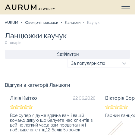
AURUM
Ювелірні прикраси
Ланцюги
Каучук
Ланцюжки каучук
0 товарів
Фільтри
Відгуки в категорії Ланцюги
Лілія Квітко
Вікторія Бо
22.06.2026
Все супер я дуже вдячна вам і вашій
Гарний ланцю
команді,дякую що балуете нас клієнтів в
цей не легкий час,а вам процвітання і
побільше кліентів,12 балів 5зірочок