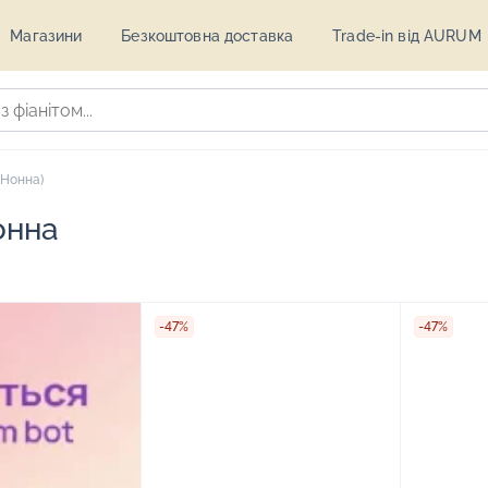
Магазини
Безкоштовна доставка
Trade-in від AURUM
(Нонна)
онна
-47%
-47%