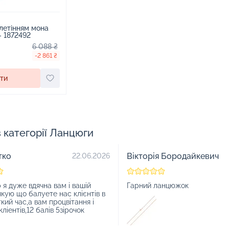
летінням мона
 - 1872492
6 088 ₴
-2 861 ₴
ти
в категорії Ланцюги
тко
Вікторія Бородайкевич
22.06.2026
 я дуже вдячна вам і вашій
Гарний ланцюжок
якую що балуете нас клієнтів в
гкий час,а вам процвітання і
ліентів,12 балів 5зірочок