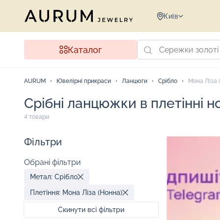
Київ
Каталог
AURUM
Ювелірні прикраси
Ланцюги
Срібло
Мона Ліза 
Срібні ланцюжки в плетінні н
4 товари
Фільтри
Обрані фільтри
Метал: Срібло
Плетіння: Мона Ліза (Нонна)
Скинути всі фільтри