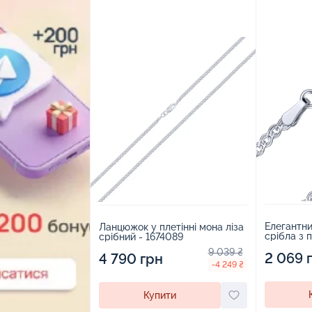
Елегантни
Ланцюжок у плетінні мона ліза
срібла з п
срібний - 1674089
1872493
9 039 ₴
2 069 
4 790 грн
-4 249 ₴
Купити