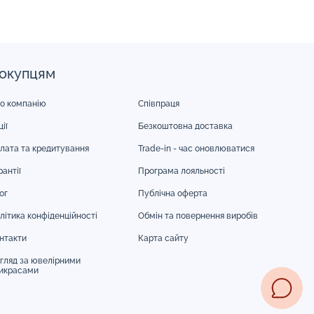
окупцям
о компанію
Співпраця
ії
Безкоштовна доставка
лата та кредитування
Trade-in - час оновлюватися
рантії
Програма лояльності
ог
Публічна оферта
літика конфіденційності
Обмін та повернення виробів
нтакти
Карта сайту
гляд за ювелірними
икрасами