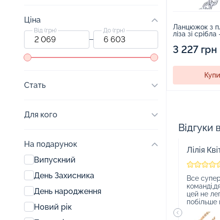
Ціна
Ланцюжок з п
Від (грн)
До (грн)
ліза зі срібла
3 227 грн
Купи
Стать
Для кого
Відгуки 
На подарунок
Лілія Кві
Випускний
День Захисника
Все супер
команді,д
День народження
цей не ле
побільше к
Новий рік