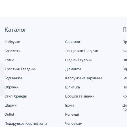
Каталог
П
Каблучки
Сережки
Пр
Браслети
Ланцюжки і шнурки
Акц
Кольє
Підвіси і кулони
Оп
Хрестики і ладанки
Діаманти
Га
Годинники
Каблучки на заручини
Бл
Обручки
Шпилька
По
Стилі брендів
Брошки та значки
Ко
Шарми
Ікони
До
пр
Outlet
Колекції
Подарункові сертифікати
Чоловікам