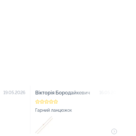
Вікторія Бородайкевич
О
19.05.2026
16.05.2026
Гарний ланцюжок
Ду