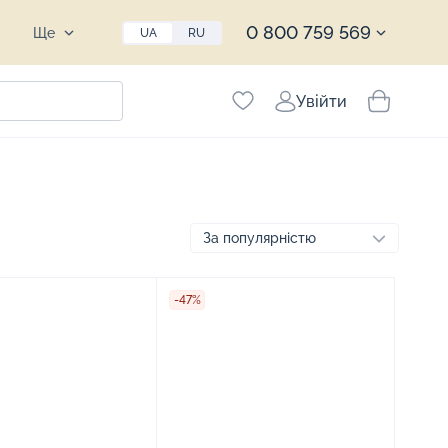
0 800 759 569
Ще
UA
RU
Увійти
-47%