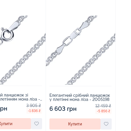
й ланцюжок зі
Елегантний срібний ланцюжок
летінням мона ліза -
у плетінні мона ліза - 2005198
3 905 ₴
12 459 ₴
грн
6 603 грн
-1 836 ₴
-5 856 ₴
Купити
Купити