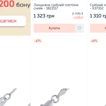
Ланцюжок срібний плетіння
Срібний л
снейк - 1823117
- 637352
2 496 ₴
1 323 грн
1 310 г
-1 173 ₴
Купити
-47%
-47%