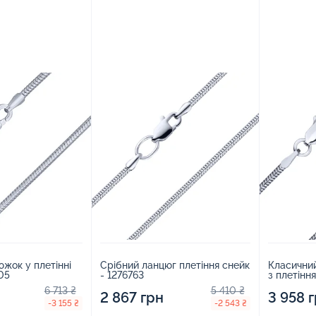
Срібний ланцюг плетіння снейк
Класични
жок у плетінні
- 1276763
з плетінн
05
5 410 ₴
6 713 ₴
2 867 грн
3 958 
-2 543 ₴
-3 155 ₴