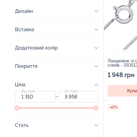
Дизайн
Вставка
Додатковий колір
Ланцюжок зі с
снейк - 15051
Покриття
1 948 грн
Ціна
Купи
Від (грн)
До (грн)
-47%
Стать