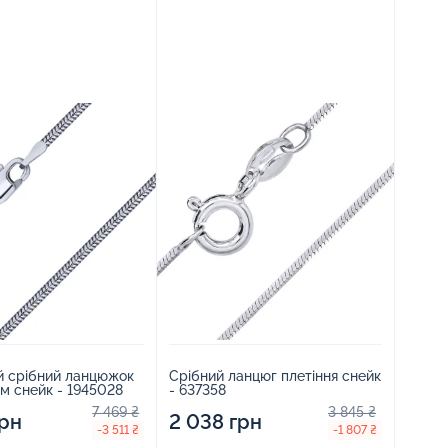
й срібний ланцюжок
Срібний ланцюг плетіння снейк
ям снейк - 1945028
- 637358
7 469 ₴
3 845 ₴
грн
2 038 грн
-3 511 ₴
-1 807 ₴