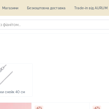
Магазини
Безкоштовна доставка
Trade-in від AURUM
ки снейк 40 см
-47%
-47%