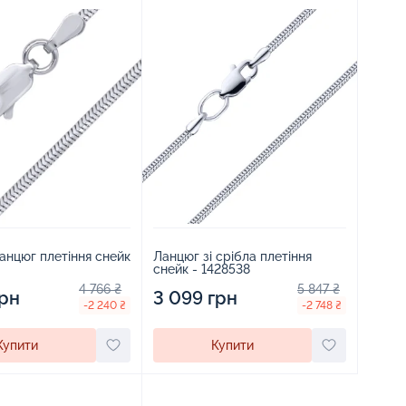
анцюг плетіння снейк
Ланцюг зі срібла плетіння
снейк - 1428538
4 766 ₴
5 847 ₴
грн
3 099 грн
-2 240 ₴
-2 748 ₴
Купити
Купити