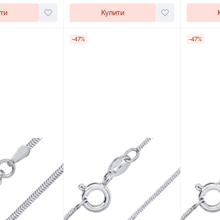
Купити
ти
-47%
-47%