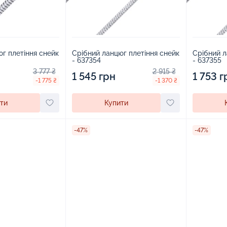
г плетіння снейк
Срібний ланцюг плетіння снейк
Срібний л
- 637354
- 637355
3 777 ₴
2 915 ₴
1 545 грн
1 753 г
-1 775 ₴
-1 370 ₴
ти
Купити
-47%
-47%