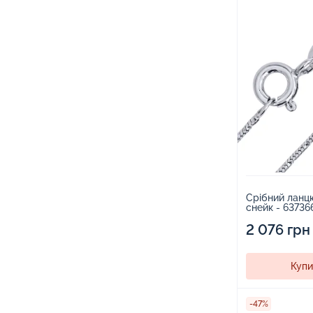
Срібний ланц
снейк - 63736
2 076 грн
Купи
-47%