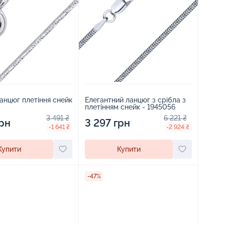
анцюг плетіння снейк
Елегантний ланцюг з срібла з
плетінням снейк - 1945056
3 491 ₴
6 221 ₴
грн
3 297 грн
-1 641 ₴
-2 924 ₴
Купити
Купити
-47%