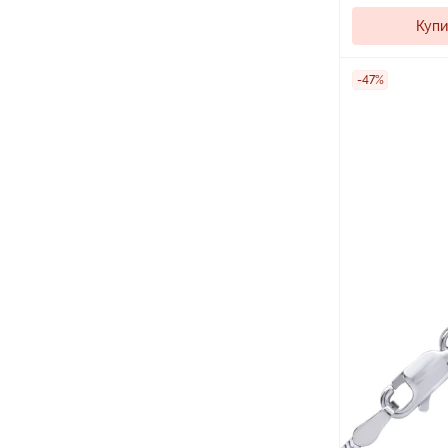
Купи
-47%