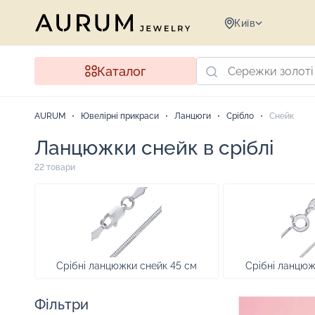
Київ
Каталог
AURUM
Ювелірні прикраси
Ланцюги
Срібло
Снейк
Ланцюжки снейк в сріблі
22 товари
Срібні ланцюжки снейк 45 см
Срібні ланцюж
Фільтри