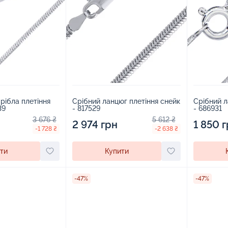
рібла плетіння
Срібний ланцюг плетіння снейк
Срібний л
39
- 817529
- 686931
3 676 ₴
5 612 ₴
2 974 грн
1 850 
-1 728 ₴
-2 638 ₴
ти
Купити
-47%
-47%