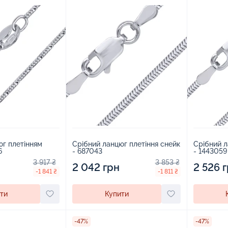
юг плетінням
Срібний ланцюг плетіння снейк
Срібний л
6
- 687043
- 1443059
3 917 ₴
3 853 ₴
2 042 грн
2 526 
-1 841 ₴
-1 811 ₴
ти
Купити
-47%
-47%