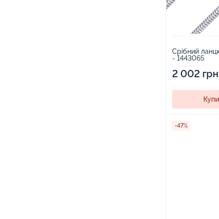
Срібний ланцю
- 1443065
2 002 грн
Купи
-47%