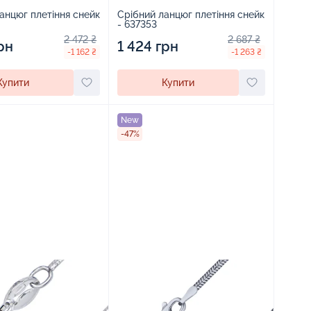
анцюг плетіння снейк
Срібний ланцюг плетіння снейк
- 637353
2 472 ₴
2 687 ₴
рн
1 424 грн
-1 162 ₴
-1 263 ₴
Купити
Купити
New
-47%