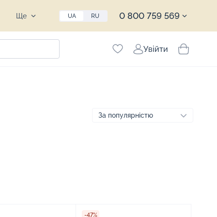
0 800 759 569
Ще
UA
RU
Увійти
-47%