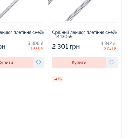
анцюг плетіння снейк
Срібний ланцюг плетіння снейк
- 1443055
3 308 ₴
4 342 ₴
рн
2 301 грн
-1 555 ₴
-2 041 ₴
Купити
Купити
-47%