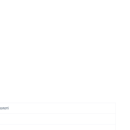
олоті