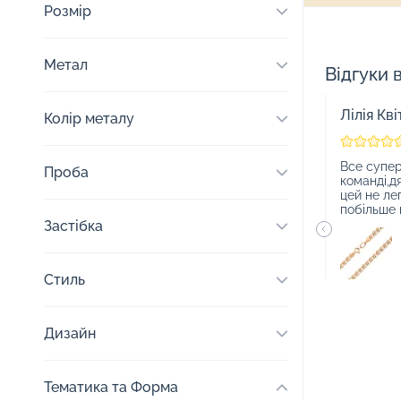
Розмір
Метал
Відгуки 
Лілія Кві
Колір металу
Все супер
Проба
команді,д
цей не ле
побільше к
Застібка
Стиль
Дизайн
Тематика та Форма