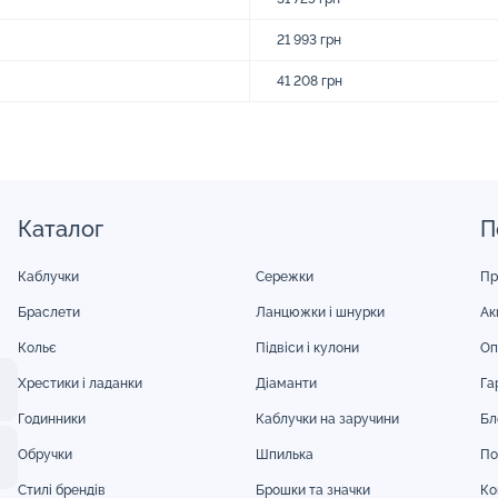
21 993 грн
41 208 грн
Каталог
П
Каблучки
Сережки
Пр
Браслети
Ланцюжки і шнурки
Акц
Кольє
Підвіси і кулони
Оп
Хрестики і ладанки
Діаманти
Га
Годинники
Каблучки на заручини
Бл
Обручки
Шпилька
По
Стилі брендів
Брошки та значки
Ко