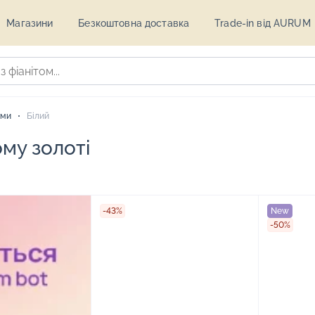
Магазини
Безкоштовна доставка
Trade-in від AURUM
ами
Білий
му золоті
-43%
New
-50%