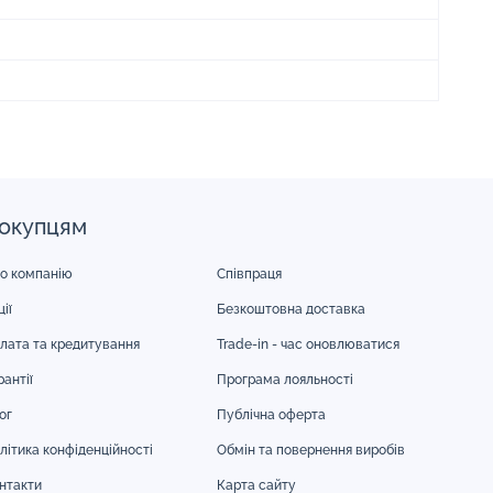
окупцям
о компанію
Співпраця
ії
Безкоштовна доставка
лата та кредитування
Trade-in - час оновлюватися
рантії
Програма лояльності
ог
Публічна оферта
літика конфіденційності
Обмін та повернення виробів
нтакти
Карта сайту