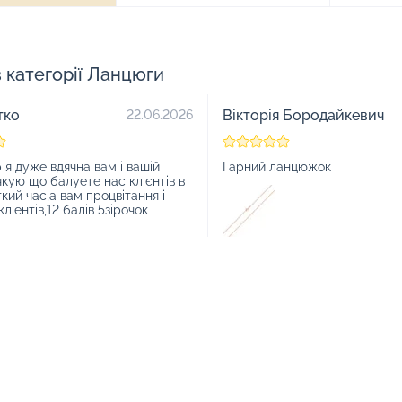
в категорії Ланцюги
тко
Вікторія Бородайкевич
22.06.2026
 я дуже вдячна вам і вашій
Гарний ланцюжок
якую що балуете нас клієнтів в
гкий час,а вам процвітання і
ліентів,12 балів 5зірочок