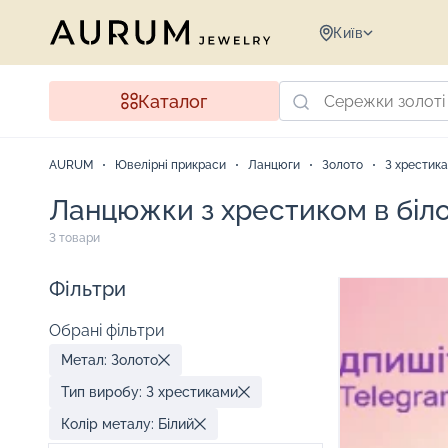
Київ
Каталог
AURUM
Ювелірні прикраси
Ланцюги
Золото
З хрестик
Ланцюжки з хрестиком в біло
3 товари
Фільтри
Обрані фільтри
Метал: Золото
Тип виробу: З хрестиками
Колір металу: Білий