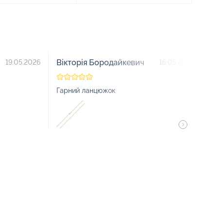
Вікторія Бородайкевич
О
19.05.2026
16.05.2026
Гарний ланцюжок
Ду