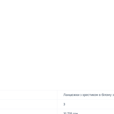
Ланцюжки з хрестиком в білому з
3
31 725 грн