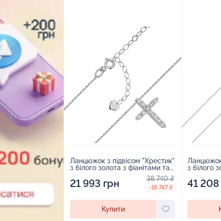
Ланцюжок з підвісом "Хрестик"
Ланцюжок 
з білого золота з фіанітами та
з білого 
якірним плетінням - 1858400
якірному п
38 740 ₴
21 993 грн
41 208
-16 747 ₴
Купити