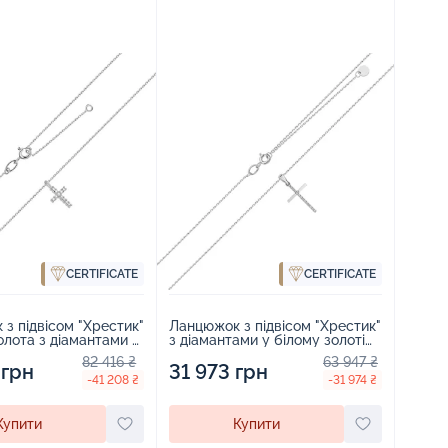
CERTIFICATE
CERTIFICATE
з підвісом "Хрестик"
Ланцюжок з підвісом "Хрестик"
золота з діамантами в
з діамантами у білому золоті
летінні - 2115444
якірне плетіння - 2115446
82 416 ₴
63 947 ₴
 грн
31 973 грн
-41 208 ₴
-31 974 ₴
Купити
Купити