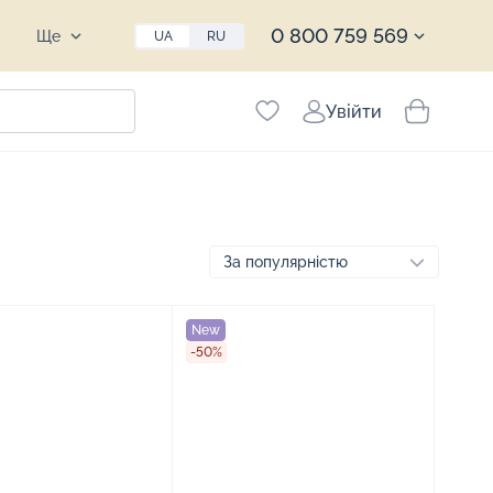
0 800 759 569
Ще
UA
RU
Увійти
New
-50%