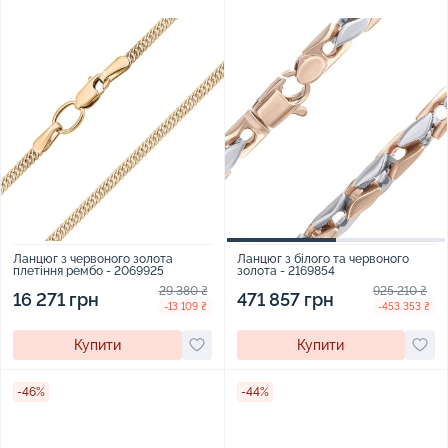
Ланцюг з червоного золота
Ланцюг з білого та червоного
плетіння рембо - 2069925
золота - 2169854
29 380 ₴
925 210 ₴
16 271 грн
471 857 грн
-13 109 ₴
-453 353 ₴
Купити
Купити
-46%
-44%