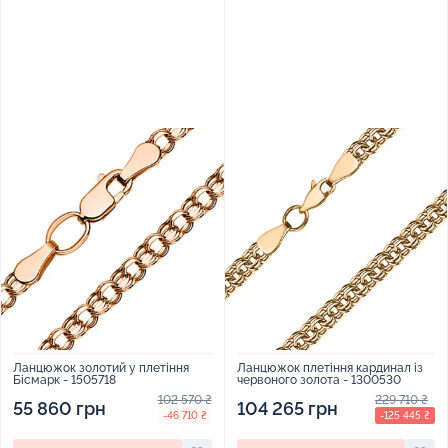
Ланцюжок золотий у плетіння
Ланцюжок плетіння кардинал із
Бісмарк - 1505718
червоного золота - 1300530
102 570 ₴
229 710 ₴
55 860 грн
104 265 грн
-46 710 ₴
-125 445 ₴