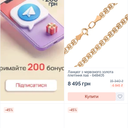
Ланцюг з червоного золота
плетіння лав - 648405
15 340 ₴
8 495 грн
-6 845 ₴
Купити
-45%
-45%