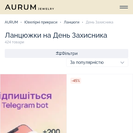
AURUM
Ювелірні прикраси
Ланцюги
День Захисника
Ланцюжки на День Захисника
424 товари
Фільтри
-45%