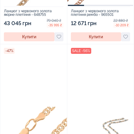
Ланцюг з червоного золота
Ланцюг з червоного золота
якірне плетіння - 648755
плетіння рембо - 965501
79 040 ₴
22 880 ₴
43 045 грн
12 671 грн
-35 995 ₴
-10 209 ₴
Купити
Купити
-47%
SALE -56%