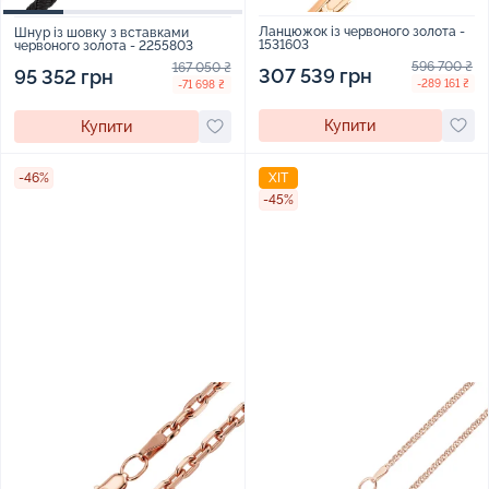
Ланцюжок із червоного золота -
Шнур із шовку з вставками
1531603
червоного золота - 2255803
596 700 ₴
167 050 ₴
307 539 грн
95 352 грн
-289 161 ₴
-71 698 ₴
Купити
Купити
-46%
ХІТ
-45%