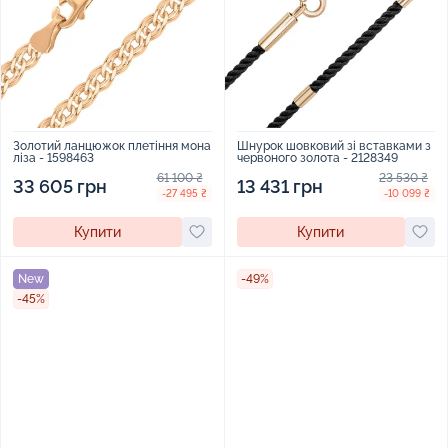
Золотий ланцюжок плетіння мона
Шнурок шовковий зі вставками з
ліза - 1598463
червоного золота - 2128349
61 100 ₴
23 530 ₴
33 605 грн
13 431 грн
-27 495 ₴
-10 099 ₴
Купити
Купити
New
-49%
-45%