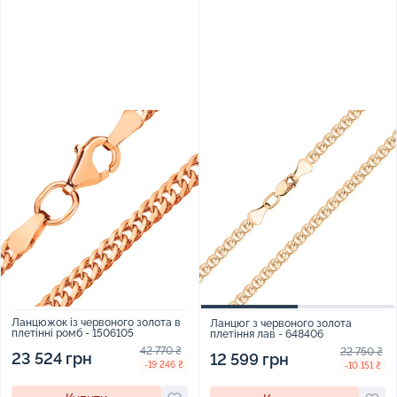
Ланцюжок із червоного золота в
Ланцюг з червоного золота
плетінні ромб - 1506105
плетіння лав - 648406
42 770 ₴
22 750 ₴
23 524 грн
12 599 грн
-19 246 ₴
-10 151 ₴