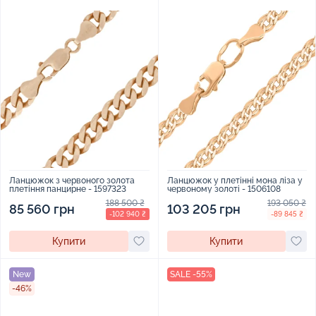
Ланцюжок з червоного золота
Ланцюжок у плетінні мона ліза у
плетіння панцирне - 1597323
червоному золоті - 1506108
188 500 ₴
193 050 ₴
85 560 грн
103 205 грн
-102 940 ₴
-89 845 ₴
Купити
Купити
New
SALE -55%
-46%