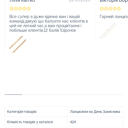
Лілія Квітко
Вікторія Бо
22.06.2026
Все супер я дуже вдячна вам і вашій
Гарний ланцю
команді,дякую що балуете нас клієнтів в
цей не легкий час,а вам процвітання і
побільше кліентів,12 балів 5зірочок
Категорія товарів
Ланцюжки на День Захисника
Кількість товарів у каталозі
424