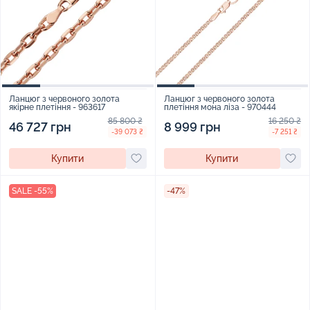
Ланцюг з червоного золота
Ланцюг з червоного золота
якірне плетіння - 963617
плетіння мона ліза - 970444
85 800 ₴
16 250 ₴
46 727 грн
8 999 грн
-39 073 ₴
-7 251 ₴
Купити
Купити
SALE -55%
-47%