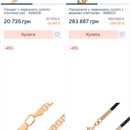
Ланцюг з червоного золота
Ланцюжок у червоному золоті з
плетіння лав - 648408
якірним плетінням - 968503
37 700 ₴
550 810 ₴
20 735 грн
283 887 грн
-16 965 ₴
-266 923 ₴
Купити
Купити
-45%
-43%