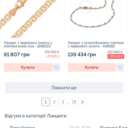
Ланцюг з червоного золота у
Ланцюг у візантійському плетінні
плетінні мона ліза - 1698333
з червоного золота - 648382
171 730 ₴
317 980 ₴
91 807 грн
139 434 грн
-79 923 ₴
-178 546 ₴
Купити
Купити
Показати ще
1
2
3
...
18
Відгуки в категорії Ланцюги