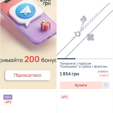
Ланцюжок з підвісом
"Конюшина" зі срібла з фіанітами
якірне плетіння - 2241329
3 499 ₴
1 854 грн
-1 645 ₴
Купити
New
-47%
-47%