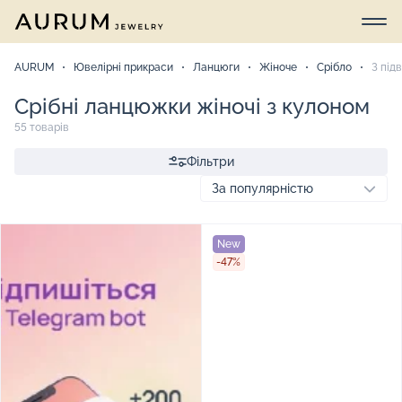
AURUM
Ювелірні прикраси
Ланцюги
Жіноче
Срібло
З під
Срібні ланцюжки жіночі з кулоном
55 товарів
Фільтри
New
-47%