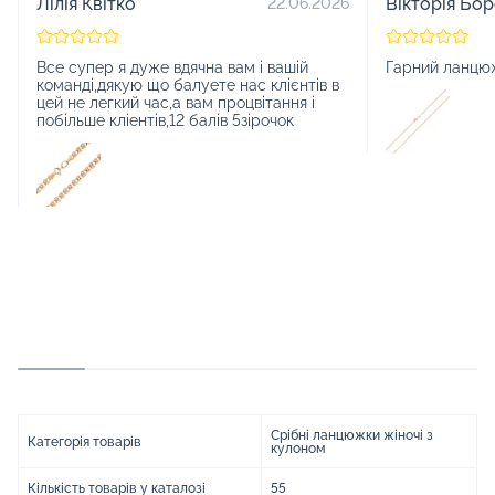
Лілія Квітко
Вікторія Бо
22.06.2026
Все супер я дуже вдячна вам і вашій
Гарний ланцю
команді,дякую що балуете нас клієнтів в
цей не легкий час,а вам процвітання і
побільше кліентів,12 балів 5зірочок
Срібні ланцюжки жіночі з
Категорія товарів
кулоном
Кількість товарів у каталозі
55