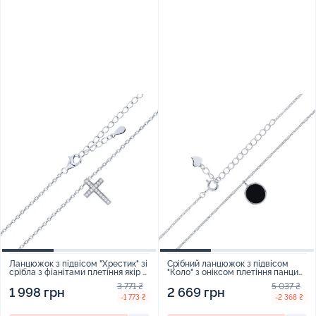
Ланцюжок з підвісом "Хрестик" зі
Срібний ланцюжок з підвісом
срібла з фіанітами плетіння якір -
"Коло" з оніксом плетіння панцир
2201556
- 2255095
3 771 ₴
5 037 ₴
1 998 грн
2 669 грн
-1 773 ₴
-2 368 ₴