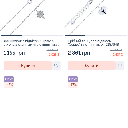
Ланцюжок з підвісом "Зірка" зі
Срібний ланцюг з підвісом
срібла з фіанітами плетіння якір -
"Серце" плетіння якір - 2187648
2272040
2 180 ₴
5 398 ₴
1 155 грн
2 861 грн
-1 025 ₴
-2 537 ₴
Купити
Купити
New
New
-47%
-47%