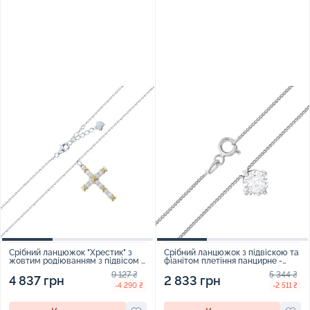
Срібний ланцюжок "Хрестик" з
Срібний ланцюжок з підвіскою та
жовтим родіюванням з підвісом і
фіанітом плетіння панцирне -
фіанітами в якірному плетінні -
1579420
9 127 ₴
5 344 ₴
2241051
4 837 грн
2 833 грн
-4 290 ₴
-2 511 ₴