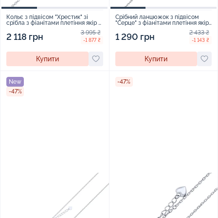
Кольє з підвісом "Хрестик" зі
Срібний ланцюжок з підвісом
срібла з фіанітами плетіння якір -
"Серце" з фіанітами плетіння якір
2251059
- 2273657
3 995 ₴
2 433 ₴
2 118 грн
1 290 грн
-1 877 ₴
-1 143 ₴
Купити
Купити
New
-47%
-47%