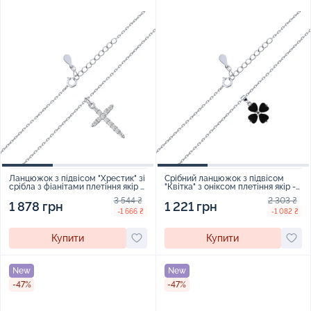
Ланцюжок з підвісом "Хрестик" зі
Срібний ланцюжок з підвісом
срібла з фіанітами плетіння якір -
"Квітка" з оніксом плетіння якір -
2272033
2273655
3 544 ₴
2 303 ₴
1 878 грн
1 221 грн
-1 666 ₴
-1 082 ₴
Купити
Купити
New
New
-47%
-47%