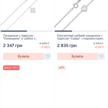
Ланцюжок з підвісом
Елегантний срібний ланцюжок з
"Конюшина" зі срібла з
підвісом "Серце" з перламутром
перламутром та фіанітом
та якірним плетінням - 1963146
4 428 ₴
5 349 ₴
плетіння якір - 2240488
2 347 грн
2 835 грн
-2 081 ₴
-2 514 ₴
Купити
Купити
SALE -65%
-47%