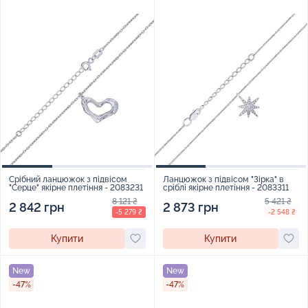
Срібний ланцюжок з підвісом
Ланцюжок з підвісом "Зірка" в
"Серце" якірне плетіння - 2083231
сріблі якірне плетіння - 2083311
8 121 ₴
5 421 ₴
2 842 грн
2 873 грн
-5 279 ₴
-2 548 ₴
Купити
Купити
New
New
-47%
-47%