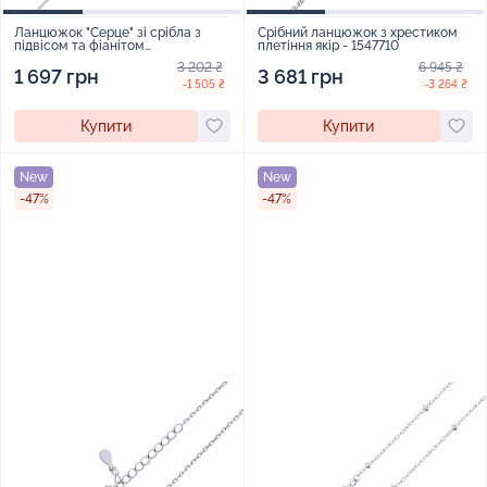
Ланцюжок "Серце" зі срібла з
Срібний ланцюжок з хрестиком
підвісом та фіанітом
плетіння якір - 1547710
венеціанське плетіння - 2235880
3 202 ₴
6 945 ₴
1 697 грн
3 681 грн
-1 505 ₴
-3 264 ₴
Купити
Купити
New
New
-47%
-47%