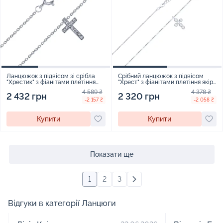
Ланцюжок з підвісом зі срібла
Срібний ланцюжок з підвісом
"Хрестик" з фіанітами плетіння
"Хрест" з фіанітами плетіння якір
якір - 1820130
- 2250533
4 589 ₴
4 378 ₴
2 432 грн
2 320 грн
-2 157 ₴
-2 058 ₴
Купити
Купити
Показати ще
1
2
3
Відгуки в категорії Ланцюги