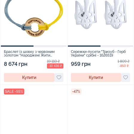
Браслет із шовку з червоним
Сережки-пусети "Тризуб - Герб
золотом "Народжені Жити
України" срібні - 1626519
Вільно" - 1315854
19 110 ₴
1 809 ₴
8 674 грн
959 грн
-10 436 ₴
-850 ₴
Купити
Купити
SALE -55%
-47%