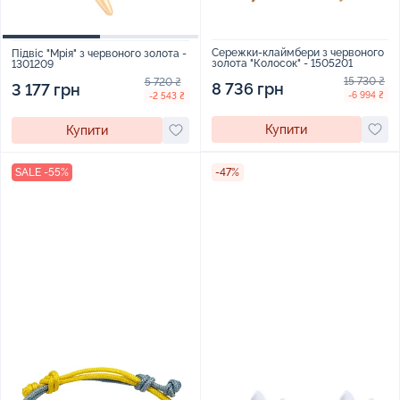
Сережки-клаймбери з червоного
Підвіс "Мрія" з червоного золота -
золота "Колосок" - 1505201
1301209
15 730 ₴
5 720 ₴
8 736 грн
3 177 грн
-6 994 ₴
-2 543 ₴
Купити
Купити
SALE -55%
-47%