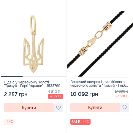
Вощений шнурок із застібкою з
Підвіс у червоному золоті
червоного золота "Тризуб - Герб
"Тризуб - Герб України" - 1533769
України" - 1538249
17 680 ₴
4 810 ₴
10 092 грн
2 257 грн
-7 588 ₴
-2 553 ₴
Купити
Купити
-44%
SALE -44%