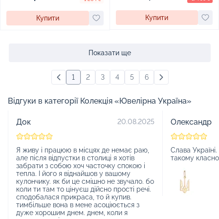
Купити
Купити
Показати ще
1
2
3
4
5
6
Відгуки в категорії Колекція «Ювелірна Україна»
Док
Олександр
20.08.2025
Я живу і працюю в місцях де немає раю,
Слава Україні
але після відпустки в столиці я хотів
такому класном
забрати з собою хоч часточку спокою і
тепла. І його я віднайшов у вашому
кулончику. як би це смішно не звучало. бо
коли ти там то цінуєш дійсно прості речі.
сподобалася прикраса, то й купив.
тимбільше вона в мене асоціюється з
дуже хорошим днем. днем, коли я