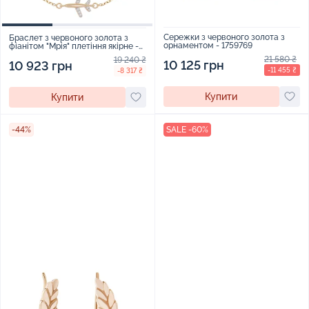
Сережки з червоного золота з
Браслет з червоного золота з
орнаментом - 1759769
фіанітом "Мрія" плетіння якірне -
1300529
21 580 ₴
19 240 ₴
10 125 грн
10 923 грн
-11 455 ₴
-8 317 ₴
Купити
Купити
-44%
SALE -60%