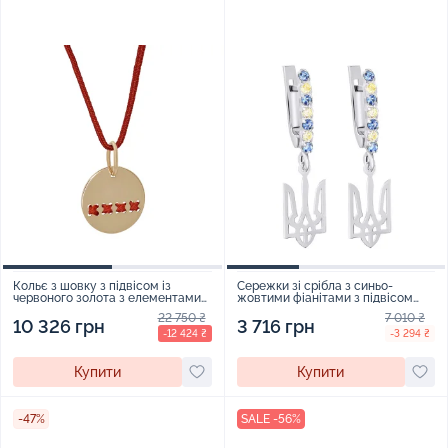
Кольє з шовку з підвісом із
Сережки зі срібла з синьо-
червоного золота з елементами
жовтими фіанітами з підвісом
вишивки - 1308772
"Тризуб - Герб України" - 1535127
22 750 ₴
7 010 ₴
10 326 грн
3 716 грн
-12 424 ₴
-3 294 ₴
Купити
Купити
-47%
SALE -56%