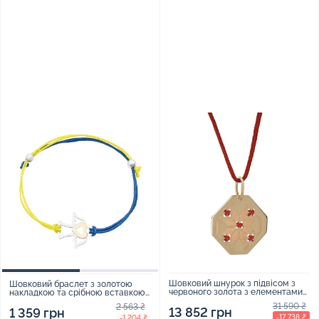
Шовковий шнурок з підвісом з
Шовковий браслет з золотою
червоного золота з елементами
накладкою та срібною вставкою
вишивки - 1308769
"Янгел" - 1520404
31 590 ₴
2 563 ₴
13 852 грн
1 359 грн
-17 738 ₴
-1 204 ₴