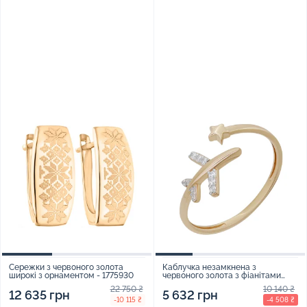
Сережки з червоного золота
Каблучка незамкнена з
широкі з орнаментом - 1775930
червоного золота з фіанітами
"Мрія" - 1301201
22 750 ₴
10 140 ₴
12 635 грн
5 632 грн
-10 115 ₴
-4 508 ₴