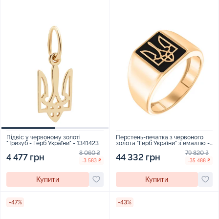
Перстень-печатка з червоного
Підвіс у червоному золоті
золота "Герб України" з емаллю -
"Тризуб - Герб України" - 1341423
1583953
79 820 ₴
8 060 ₴
44 332 грн
4 477 грн
-35 488 ₴
-3 583 ₴
Купити
Купити
-47%
-43%