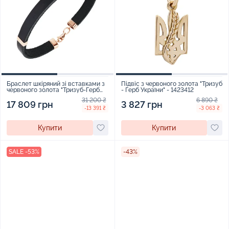
Браслет шкіряний зі вставками з
Підвіс з червоного золота "Тризуб
червоного золота "Тризуб-Герб
- Герб України" - 1423412
України" - 1271468
31 200 ₴
6 890 ₴
17 809 грн
3 827 грн
-13 391 ₴
-3 063 ₴
Купити
Купити
SALE -53%
-43%