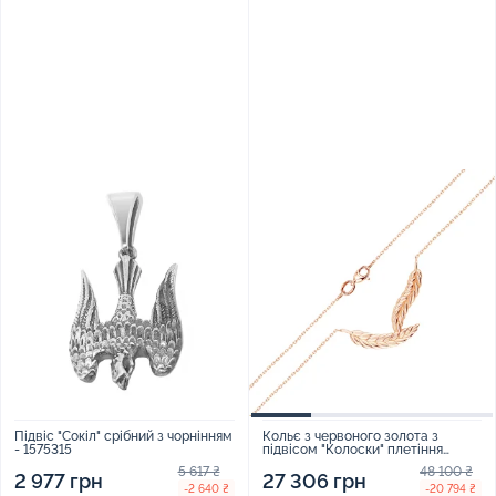
Підвіс "Сокіл" срібний з чорнінням
Кольє з червоного золота з
- 1575315
підвісом "Колоски" плетіння
якірне - 1804634
5 617 ₴
48 100 ₴
2 977 грн
27 306 грн
-2 640 ₴
-20 794 ₴