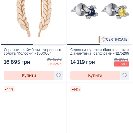
CERTIFICATE
Сережки-клаймбери з червоного
Сережки-пусети з білого золота з
золота "Колоски" - 1500054
діамантами і сапфірами - 1275299
30 420 ₴
35 298 ₴
16 895 грн
14 119 грн
-13 525 ₴
-21 179 ₴
Купити
Купити
-44%
-44%