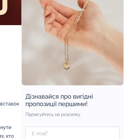
Дізнавайся про вигідні
пропозиції першими!
 вставок
Підписуйтесь на розсилку.
гнути
E-mail
*
х, хто