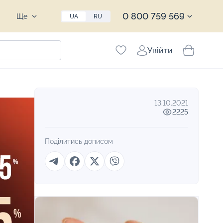
0 800 759 569
Ще
UA
RU
Увійти
13.10.2021
2225
Поділитись дописом