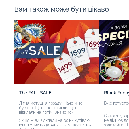
Вам також може бути цікаво
The FALL SALE
Black Frida
Літня
метушня
позаду
.
Наче й не
Вже готуєтес
бувало. Щось не встигли, щось -
відклали на потім. Знайомо?
Скажете, зар
Якщо ж ви відклали на осінь купівлю
не дійшов до
ювелірних подарунків, вам щастить -
зачекайте. Ч