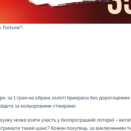
 Fortune”!
грн. за 1 грам на обрані золоті прикраси без дорогоцінних
найдете за кольоровими стікерами.
унку може взяти участь у безпрограшній лотереї – витя
тримати такий шанс? Кожен покупець, за виключенням ти