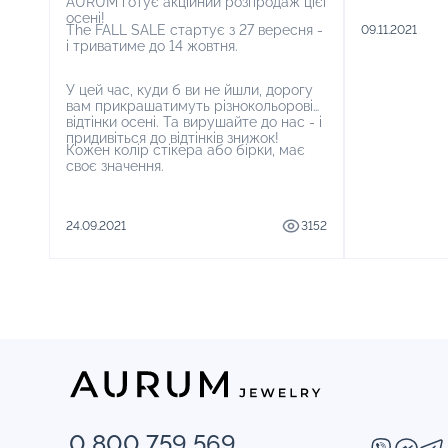
AURUM готує акційний розпродаж цієї
ненароком п
осені!
“чорний” ден
The FALL SALE стартує з 27 вересня -
09.11.2021
минає надто
і триватиме до 14 жовтня.
дозволить, а
подібна прик
до Чорної п’
У цей час, куди б ви не йшли, дорогу
до свята зни
вам прикрашатимуть різнокольорові
відтінки осені. Та вирушайте до нас - і
придивіться до відтінків знижок!
Кожен колір стікера або бірки, має
своє значення.
24.09.2021
3152
0 800 759 569