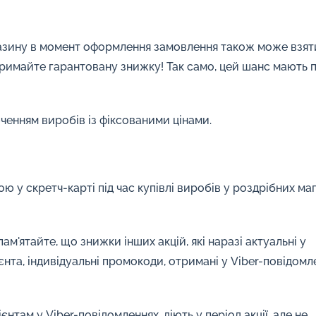
газину в момент оформлення замовлення також може взят
тримайте гарантовану знижку! Так само, цей шанс мають п
ченням виробів із фіксованими цінами.
ю у скретч-карті під час купівлі виробів у роздрібних ма
ам'ятайте, що знижки інших акцій, які наразі актуальні у
нта, індивідуальні промокоди, отримані у Viber-повідомле
єнтам у Viber-повідомленнях, діють у період акції, але не