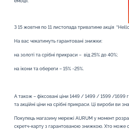
емоції.
З 15 жовтня по 11 листопада триватиме акція “Hello,
На вас чекатимуть гарантовані знижки:
на золоті та срібні прикраси – від 25% до 40%;
на ікони та обереги – 15% -25%.
А також – фіксовані ціни 1449 / 1499 / 1599 /1699 
та акційні ціни на срібні прикраси. Ці вироби ви з
Покупець магазину мережі AURUM у момент розрах
скретч-карту з гарантованою знижкою. Хто може о