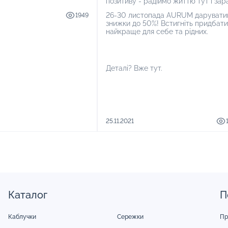
ропустити той самий
позитиву - радіймо життю тут і зар
ь знижок? Він часом
26-30 листопада AURUM дарувати
1949
 швидко. AURUM не
знижки до 50%! Встигніть придбати
би з вами трапилася
найкраще для себе та рідних.
рість. Бо у нас підготовка
ятниці – це вже розминка
жок!
Деталі? Вже тут.
25.11.2021
Каталог
П
Каблучки
Сережки
Пр