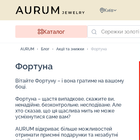
Київ
Каталог
AURUM
Блог
Акції та знижки
Фортуна
Фортуна
Вітайте Фортуну – і вона гратиме на вашому
боці.
Фортуна – щастя випадкове, скажите ви,
ненадійне, безконтрольне, несподіване. Але
хто сказав, що ця щаслива мить не може
усміхнутися саме вам?
AURUM відкриває більше можливостей
отримати приємні подарунки та незабутні