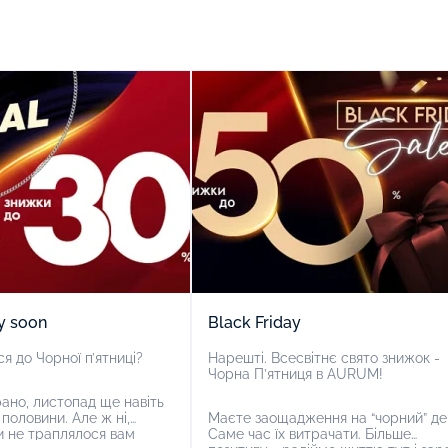
y soon
Black Friday
я до Чорної п’ятниці?
Нарешті. Всесвітнє свято знижок -
Чорна П’ятниця в AURUM!
ано, листопад ще навіть
 половини. Але ж ні,
Маєте заощадження на “чорний” де
и не траплялося вам
Саме час їх витрачати. Більше