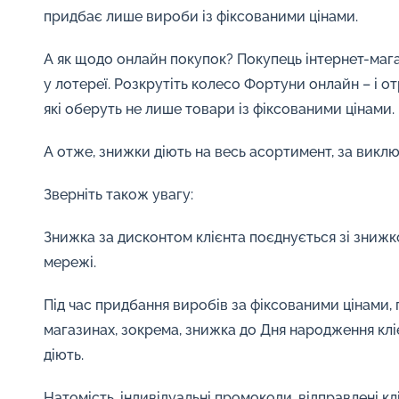
придбає лише вироби із фіксованими цінами.
А як щодо онлайн покупок? Покупець інтернет-ма
у лотереї. Розкрутіть колесо Фортуни онлайн – і о
які оберуть не лише товари із фіксованими цінами.
А отже, знижки діють на весь асортимент, за виклю
Зверніть також увагу:
Знижка за дисконтом клієнта поєднується зі знижко
мережі.
Під час придбання виробів за фіксованими цінами, п
магазинах, зокрема, знижка до Дня народження кліє
діють.
Натомість, індивідуальні промокоди, відправлені клі