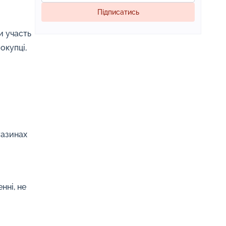
Підписатись
и участь
окупці,
газинах
нні, не