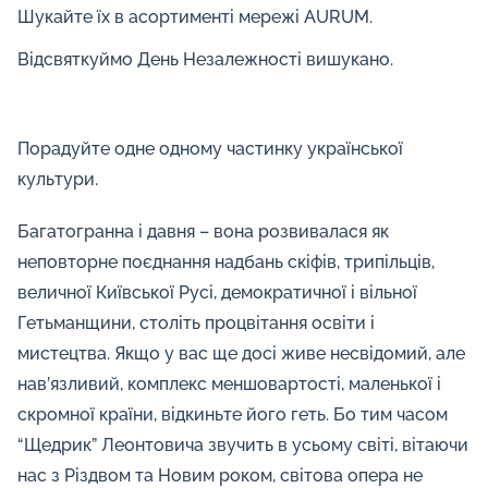
Шукайте їх в асортименті мережі AURUM.
Відсвяткуймо День Незалежності вишукано.
Порадуйте одне одному частинку української
культури.
Багатогранна і давня – вона розвивалася як
неповторне поєднання надбань скіфів, трипільців,
величної Київської Русі, демократичної і вільної
Гетьманщини, століть процвітання освіти і
мистецтва. Якщо у вас ще досі живе несвідомий, але
нав’язливий, комплекс меншовартості, маленької і
скромної країни, відкиньте його геть. Бо тим часом
“Щедрик” Леонтовича звучить в усьому світі, вітаючи
нас з Різдвом та Новим роком, світова опера не