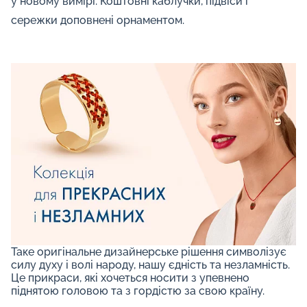
у новому вимірі. Коштовні каблучки, підвіси і
сережки доповнені орнаментом.
Таке оригінальне дизайнерське рішення символізує
силу духу і волі народу, нашу єдність та незламність.
Це прикраси, які хочеться носити з упевнено
піднятою головою та з гордістю за свою країну.