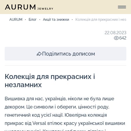
AURUM
Блог
Акції та знижки
Колекція для прекрасних і незл
22.08.2023
642
Поділитись дописом
Колекція для прекрасних і
незламних
Вишивка для нас, українців, ніколи не була лише
декором. Це символи і обереги, цінності роду,
генетичний код усієї нації. Ювелірна колекція
прикрас від Versal втілює красу української вишивки