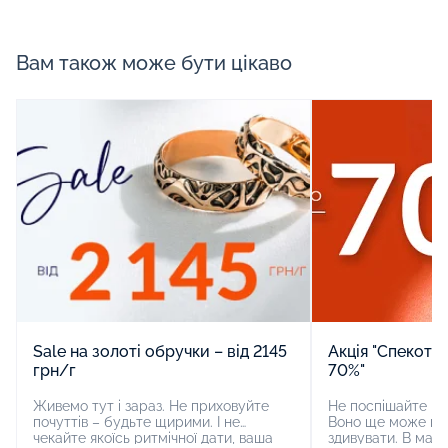
Вам також може бути цікаво
Sale на золоті обручки – від 2145
Акція "Спекотн
грн/г
70%"
Живемо тут і зараз. Не приховуйте
Не поспішайте пр
почуттів – будьте щирими. І не
Воно ще може пр
чекайте якоїсь ритмічної дати, ваша
здивувати. В ма