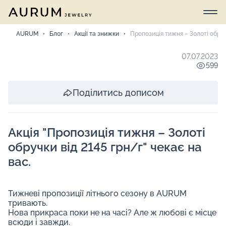
AURUM
Блог
Акції та знижки
Пропозиція тижня – Золоті обруч
07.07.2023
599
Поділитись дописом
Акція "Пропозиція тижня – Золоті
обручки від 2145 грн/г" чекає на
вас.
Тижневі пропозиції літнього сезону в AURUM
тривають.
Нова прикраса поки не на часі? Але ж любові є місце
всюди і завжди.