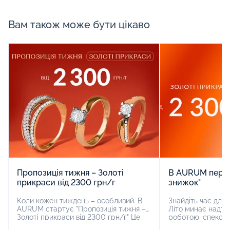
Вам також може бути цікаво
Пропозиція тижня – Золоті
В AURUM періо
прикраси від 2300 грн/г
знижок"
Коли кожен тиждень – особливий. В
Знайдіть час для 
AURUM стартує "Пропозиція тижня –
Літо минає надто
Золоті прикраси від 2300 грн/г" Це
роботою, спекою ч
лише одна з багатьох пропозицій акції
під час роботи, с