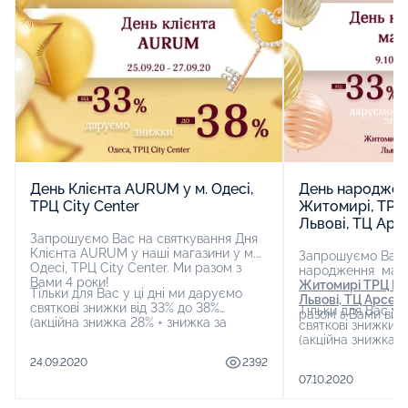
День Клієнта AURUM у м. Одесі,
День народженн
ТРЦ City Center
Житомирі, ТРЦ 
Львові, ТЦ Арс
Запрошуємо Вас на святкування Дня
Клієнта AURUM у наші магазини у м.
Запрошуємо Вас 
Одесі, ТРЦ City Center. Ми разом з
народження маг
Вами 4 роки!
Житомирі
ТРЦ
Гл
Тільки для Вас у ці дні ми даруємо
Львові, ТЦ Арсен
святкові знижки від 33% до 38%
Тільки для Вас у 
разом з Вами відм
(акційна знижка 28% + знижка за
святкові знижки в
дисконтною карткою) на золоті
(акційна знижка 2
ювелірні прикраси та вiд 30 до 35%
дисконтною картк
24.09.2020
2392
(акційна знижка 25% + знижка за
ювелірні прикрас
дисконтною карткою ) на срiбнi
07.10.2020
(акційна знижка 2
вироби, ікони та обереги.
дисконтною картк