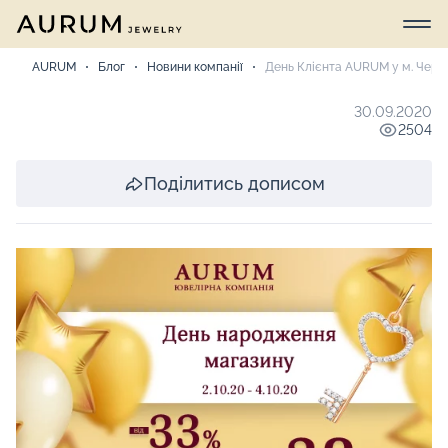
AURUM
Блог
Новини компанії
День Клієнта AURUM у м. Черні
30.09.2020
2504
Поділитись дописом