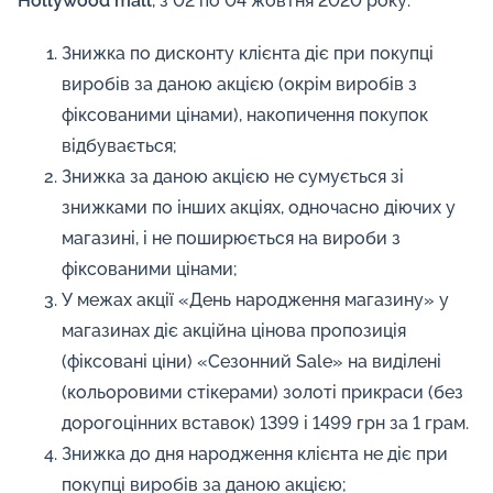
Hollywood
mall
, з 02 по 04 жовтня 2020 року:
Знижка по дисконту клієнта діє при покупці
виробів за даною акцією (окрім виробів з
фіксованими цінами), накопичення покупок
відбувається;
Знижка за даною акцією не сумується зі
знижками по інших акціях, одночасно діючих у
магазині, і не поширюється на вироби з
фіксованими цінами;
У межах акції «День народження магазину» у
магазинах діє акційна цінова пропозиція
(фіксовані ціни) «Сезонний Sale» на виділені
(кольоровими стікерами) золоті прикраси (без
дорогоцінних вставок) 1399 і 1499 грн за 1 грам.
Знижка до дня народження клієнта не діє при
покупці виробів за даною акцією;