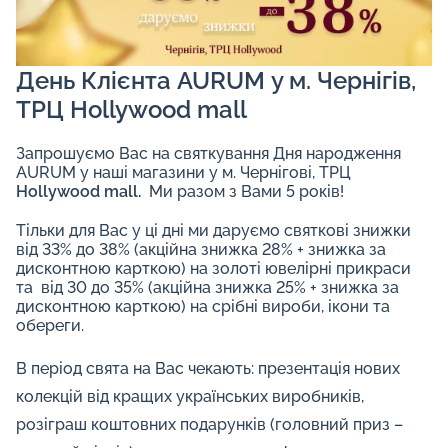
День Клієнта AURUM у м. Чернігів,
ТРЦ Hollywood mall
Запрошуємо Вас на святкування Дня народження
AURUM у наші магазини у м. Чернігові, ТРЦ
Hollywood mall
.
Ми разом з Вами 5 років!
Тільки для Вас у ці дні ми даруємо святкові знижки
від 33% до 38% (акційна знижка 28% + знижка за
дисконтною карткою) на золоті ювелірні прикраси
та вiд 30 до 35% (акційна знижка 25% + знижка за
дисконтною карткою) на срiбнi вироби, ікони та
обереги.
В період свята на Вас чекають: презентація нових
колекцій від кращих українських виробників,
розіграш коштовних подарунків (головний приз –