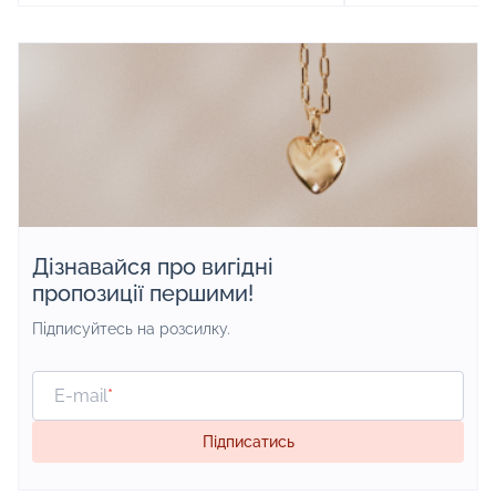
/>
Посетите новый 
<br />
SMART PLAZA (м.
Посетите KSD AURUM в ТРЦ
институт) и окун
«Магелан» и окунитесь в мир
и сияния, ювелир
ювелирных новинок, трендов и сияния,
элегантных укра
ведь теперь наш магазин еще больше,
а ассортимент еще разнообразнее!
Дізнавайся про вигідні
пропозиції першими!
Підписуйтесь на розсилку.
E-mail
*
Підписатись