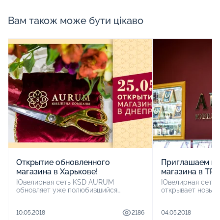
Вам також може бути цікаво
Открытие обновленного
Приглашаем на
магазина в Харькове!
магазина в ТР
Ювелирная сеть KSD AURUM
Ювелирная сеть
обновляет уже полюбившийся
открывает новый 
харьковчанам магазин в ТРЦ
приглашает всех 
«Магелан» и 12 мая в 12:00 ждет
столицы на празд
10.05.2018
2186
04.05.2018
гостей на официальном открытии!<br
<br />