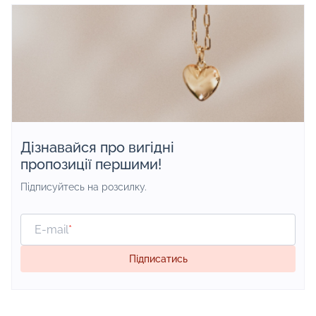
відбудеться 1 березня. Вас чекає
телефону 095 621
святковий настрій, кращі колекції
соц.мережі компан
ювелірних виробів від українських
виробників і приємні сюрпризи.
Дізнавайся про вигідні
пропозиції першими!
Підписуйтесь на розсилку.
E-mail
*
Підписатись