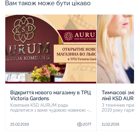
Вам також може бути цікаво
Відкриття нового магазину в ТРЦ
Тимчасові зміни
Victoria Gardens
лінії KSD AUR
Компанія KSD AURUM рада
З технічних причи
поділитися з вами чудовою новиною –
2019 року гаряча
ми відкриваємо новий магазин у
AURUM працювати 
Львові. Запрошуємо вас, дорогі
номером 0 800 7
25.02.2019
2077
11.02.2019
клієнти та жителі Львова, на урочисте
не будуть. У разі якщо у вас є
відкриття нового магазину KSD
питання, просимо
AURUM в ТРЦ Victoria Gardens, яке
письмово в viber