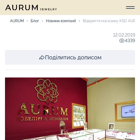
AURUM
Блог
Новини компанії
Відкриття магазину KSD AURUM
12.02.2019
4339
Поділитись дописом