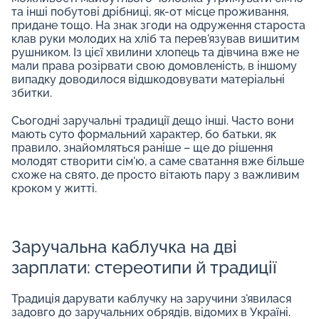
та інші побутові дрібниці, як-от місце проживання,
придане тощо. На знак згоди на одруження староста
клав руки молодих на хліб та перев'язував вишитим
рушником. Із цієї хвилини хлопець та дівчина вже не
мали права розірвати свою домовленість, в іншому
випадку доводилося відшкодовувати матеріальні
збитки.
Сьогодні заручальні традиції дещо інші. Часто вони
мають суто формальний характер, бо батьки, як
правило, знайомляться раніше – ще до рішення
молодят створити сім'ю, а саме сватання вже більше
схоже на свято, де просто вітають пару з важливим
кроком у житті.
Заручальна каблучка на дві
зарплати: стереотипи й традиції
Традиція дарувати каблучку на заручини з'явилася
задовго до заручальних обрядів, відомих в Україні.