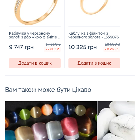
Каблучка у червоному
Каблучка з фіанітом з
золоті з доріжкою фіанітів -
червоного золота - 1559076
1743095
17 550 ₴
18 590 ₴
9 747 грн
10 325 грн
- 7 803 ₴
- 8 265 ₴
Додати в кошик
Додати в кошик
Вам також може бути цікаво