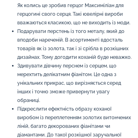
Як колись це зробив герцог Максиміліан для
герцогині свого серця. Такі ювелірні вироби
вважаються класикою, що не виходить із моди.
Подарувати перстень із того металу, який до
вподоби нареченій. В асортименті вдосталь
товарів як із золота, так і зі срібла в розкішних
дизайнах. Тому догодити коханій буде неважко.
Здивувати дівчину перснем із серцем, що
мерехтить делікатним фіанітом. Це одна з
унікальних прикрас, що вирізняється серед
інших і точно зможе привернути увагу
обраниці.
Підкреслити ефектність образу коханої
виробом із переплетенням золотих витончених
ліній, багато декорованих фіанітами чи
діамантами. До такої розкішної заручальної