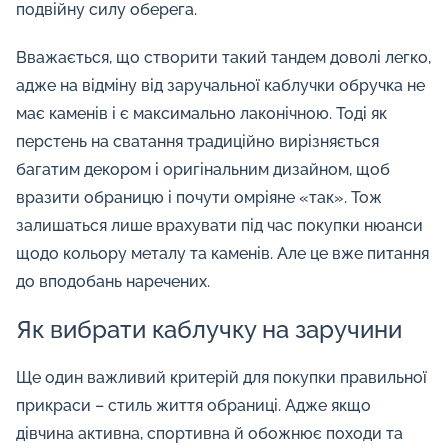
подвійну силу оберега.
Вважається, що створити такий тандем доволі легко,
адже на відміну від заручальної каблучки обручка не
має каменів і є максимально лаконічною. Тоді як
перстень на сватання традиційно вирізняється
багатим декором і оригінальним дизайном, щоб
вразити обраницю і почути омріяне «так». Тож
залишаться лише врахувати під час покупки нюанси
щодо кольору металу та каменів. Але це вже питання
до вподобань наречених.
Як вибрати каблучку на заручини
Ще один важливий критерій для покупки правильної
прикраси – стиль життя обраниці. Адже якщо
дівчина активна, спортивна й обожнює походи та