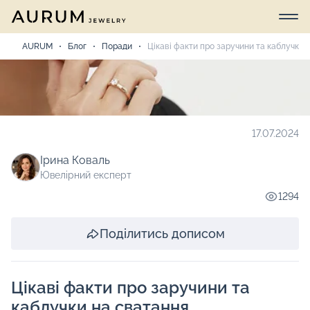
AURUM
Блог
Поради
Цікаві факти про заручини та каблучки 
17.07.2024
Ірина Коваль
Ювелірний експерт
1294
Поділитись дописом
Цікаві факти про заручини та
каблучки на сватання