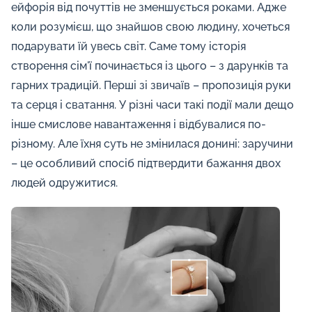
ейфорія від почуттів не зменшується роками. Адже
коли розумієш, що знайшов свою людину, хочеться
подарувати їй увесь світ. Саме тому історія
створення сім'ї починається із цього – з дарунків та
гарних традицій. Перші зі звичаїв – пропозиція руки
та серця і сватання. У різні часи такі події мали дещо
інше смислове навантаження і відбувалися по-
різному. Але їхня суть не змінилася донині: заручини
– це особливий спосіб підтвердити бажання двох
людей одружитися.