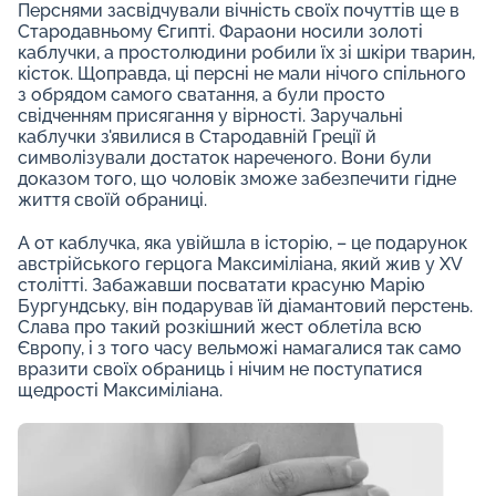
Перснями засвідчували вічність своїх почуттів ще в
Стародавньому Єгипті. Фараони носили золоті
каблучки, а простолюдини робили їх зі шкіри тварин,
кісток. Щоправда, ці персні не мали нічого спільного
з обрядом самого сватання, а були просто
свідченням присягання у вірності. Заручальні
каблучки з'явилися в Стародавній Греції й
символізували достаток нареченого. Вони були
доказом того, що чоловік зможе забезпечити гідне
життя своїй обраниці.
А от каблучка, яка увійшла в історію, – це подарунок
австрійського герцога Максиміліана, який жив у XV
столітті. Забажавши посватати красуню Марію
Бургундську, він подарував їй діамантовий перстень.
Слава про такий розкішний жест облетіла всю
Європу, і з того часу вельможі намагалися так само
вразити своїх обраниць і нічим не поступатися
щедрості Максиміліана.