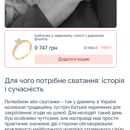
Каблучка у червоному золоті з доріжкою
фіанітів
9 747 грн
17 550 ₴
- 7 803 ₴
Додати в кошик
Для чого потрібне сватання: історія
і сучасність
Полюбини або сватанки – так у давнину в Україні
називали традиційну зустріч батьків наречених для
закріплення згоди на шлюб. Для молодят такий день
був особливо чуттєвим, але насправді мав просте
практичне значення: дві сторони обговорювали
можливості майбутнього чоловіка утримувати сім'ю