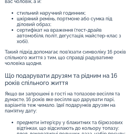
вас чоловік, а й:
стильний наручний годинник;
шкіряний ремінь, портмоне або сумка під
діловий образ;
сертифікат на враження (тест-драйв
автомобіля, політ, дегустація, майстер-клас з
хобі).
Такий підхід допомагає пов'язати символіку 16 років
спільного життя з тим, що справді радуватиме
чоловіка щодня.
Що подарувати друзям та рідним на 16
років спільного життя
Якщо ви запрошені в гості на топазове весілля та
думаєте, 16 років яке весілля що дарувати парі,
варіантів теж чимало. Ідеї ​​подарунків друзям на
пам'ятну дату:
предмети інтер'єру у блакитних та бірюзових
відтінках, що відсилають до кольору топазу:
плед, декоративні подушки, ваза, набір посуду;