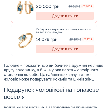
20 000 грн
36 010 ₴
- 17 010 ₴
Додати в кошик
Каблучка з червоного золота з топазом
та топазом лондон
14 079 грн
25 350 ₴
- 11 271 ₴
Додати в кошик
Головне – показати, що ви бачите в дружині не лише
другу половинку, а й жінку, яка варта «ювелірного»
ставлення до себе. Це найцінніше відчуття, яке
чоловік може подарувати коханій та цінній жінці.
Подарунок чоловікові на топазове
весілля
Чоловіки все частіше із задоволенням приймають