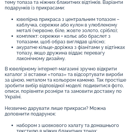
тему топаза та ніжних блакитних відтінків. Варіанти
подарунків із прикрасами:
ювелірна прикраса з центральним топазом –
каблучка, сережки або кулон в улюбленому
металі (червоне, біле, жовте золото, срібло);
комплект: сережки + кольє або браслет з
топазами, щоб образ виглядав цілісно;
акуратне кільце-доріжка з фіанітами у відтінках
топазу, якщо дружина віддає перевагу
лаконічному дизайну.
В ювелірному інтернет-магазині зручно відкрити
каталог зі вставки «топаз» та відсортувати вироби
за ціною, металом та кольором каменю. Так простіше
зробити вибір відповідної моделі: подивитися фото,
описи, порівняти розміри та замовити доставку по
Україні.
Незвично дарувати лише прикраси? Можна
доповнити подарунок:
набором з шовкового халату та домашнього
текстилю в м'яких блакитних тонах;