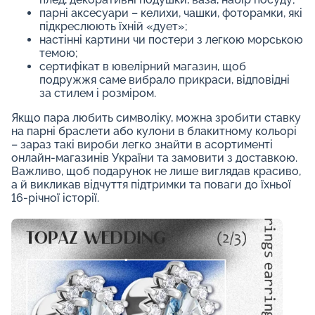
парні аксесуари – келихи, чашки, фоторамки, які
підкреслюють їхній «дует»;
настінні картини чи постери з легкою морською
темою;
сертифікат в ювелірний магазин, щоб
подружжя саме вибрало прикраси, відповідні
за стилем і розміром.
Якщо пара любить символіку, можна зробити ставку
на парні браслети або кулони в блакитному кольорі
– зараз такі вироби легко знайти в асортименті
онлайн-магазинів України та замовити з доставкою.
Важливо, щоб подарунок не лише виглядав красиво,
а й викликав відчуття підтримки та поваги до їхньої
16-річної історії.