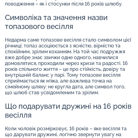
поводження – як і стосунки після 16 років шлюбу.
Символіка та значення назви
топазового весілля
Недарма саме топазове весілля стало символом цієї
річниці: топаз асоціюється з ясністю, вірністю та
спокійним, зрілим коханням. На той час подружжя
вже добре знає звички одне одного, навчилися
домовлятися, проходили через кризи та радості. 16
років спільного життя – це про стійкість, довіру та
внутрішній баланс у парі. Тому топазове весілля
сприймається як м'яка, але важлива точка на
сімейному шляху: не кругла дата, але символ того,
що шлюб став усвідомленим та зрілим.
Що подарувати дружині на 16 років
весілля
Коли чоловік розмірковує, 16 років – яке весілля та
що дарувати дружині, логічно звернути увагу на