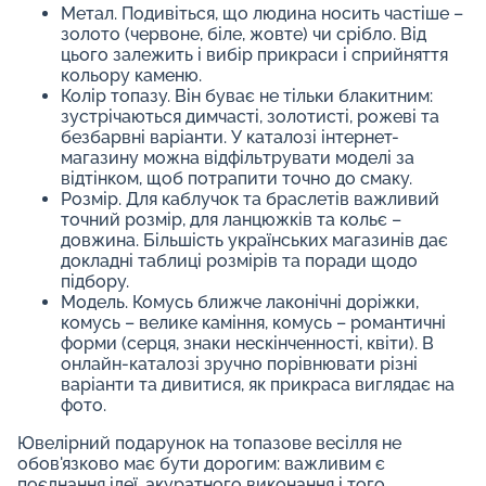
Метал. Подивіться, що людина носить частіше –
золото (червоне, біле, жовте) чи срібло. Від
цього залежить і вибір прикраси і сприйняття
кольору каменю.
Колір топазу. Він буває не тільки блакитним:
зустрічаються димчасті, золотисті, рожеві та
безбарвні варіанти. У каталозі інтернет-
магазину можна відфільтрувати моделі за
відтінком, щоб потрапити точно до смаку.
Розмір. Для каблучок та браслетів важливий
точний розмір, для ланцюжків та кольє –
довжина. Більшість українських магазинів дає
докладні таблиці розмірів та поради щодо
підбору.
Модель. Комусь ближче лаконічні доріжки,
комусь – велике каміння, комусь – романтичні
форми (серця, знаки нескінченності, квіти). В
онлайн-каталозі зручно порівнювати різні
варіанти та дивитися, як прикраса виглядає на
фото.
Ювелірний подарунок на топазове весілля не
обов'язково має бути дорогим: важливим є
поєднання ідеї, акуратного виконання і того,