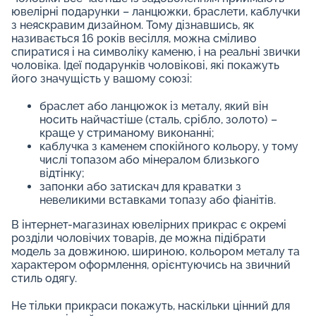
ювелірні подарунки – ланцюжки, браслети, каблучки
з неяскравим дизайном. Тому дізнавшись, як
називається 16 років весілля, можна сміливо
спиратися і на символіку каменю, і на реальні звички
чоловіка. Ідеї ​​подарунків чоловікові, які покажуть
його значущість у вашому союзі:
браслет або ланцюжок із металу, який він
носить найчастіше (сталь, срібло, золото) –
краще у стриманому виконанні;
каблучка з каменем спокійного кольору, у тому
числі топазом або мінералом близького
відтінку;
запонки або затискач для краватки з
невеликими вставками топазу або фіанітів.
В інтернет-магазинах ювелірних прикрас є окремі
розділи чоловічих товарів, де можна підібрати
модель за довжиною, шириною, кольором металу та
характером оформлення, орієнтуючись на звичний
стиль одягу.
Не тільки прикраси покажуть, наскільки цінний для