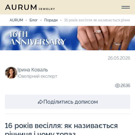
AURUM
Блог
Поради
16 років весілля: як називається річниця
26.05.2026
Ірина Коваль
Ювелірний експерт
2636
Поділитись дописом
16 років весілля: як називається
річниця і чому топаз