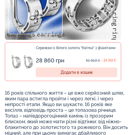
Сережки із білого золота "Квітка" з фіанітами
28 860 грн
51 610 ₴
- 24 193 ₴
Додати в кошик
16 років спільного життя – це вже серйозний шлях,
яким пара встигла пройти і через легкі, і через
непрості етапи. Якщо ви шукаєте, 16 років яке
весілля, відповідь проста – це топазова річниця.
Топаз – напівдорогоцінний камінь із прозорим
блиском, який може мати різні відтінки: від ніжно-
блакитного до золотистого та рожевого. Він досить
міцний, але при цьому вимагає дбайливого