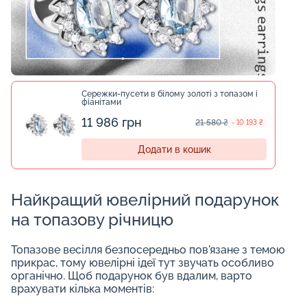
Сережки-пусети в білому золоті з топазом і
фіанітами
11 986 грн
21 580 ₴
- 10 193 ₴
Додати в кошик
Найкращий ювелірний подарунок
на топазову річницю
Топазове весілля безпосередньо пов'язане з темою
прикрас, тому ювелірні ідеї тут звучать особливо
органічно. Щоб подарунок був вдалим, варто
врахувати кілька моментів: