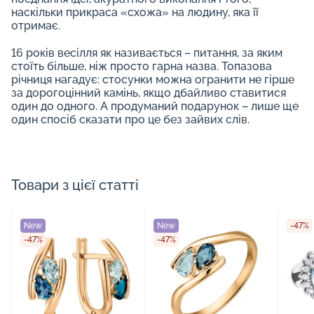
наскільки прикраса «схожа» на людину, яка її
отримає.
16 років весілля як називається – питання, за яким
стоїть більше, ніж просто гарна назва. Топазова
річниця нагадує: стосунки можна огранити не гірше
за дорогоцінний камінь, якщо дбайливо ставитися
один до одного. А продуманий подарунок – лише ще
один спосіб сказати про це без зайвих слів.
Товари з цієї статті
New
New
-47%
-47%
-47%