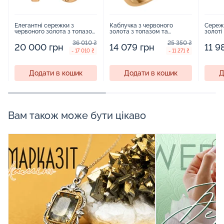
Елегантні сережки з
Каблучка з червоного
Сереж
червоного золота з топазом
золота з топазом та
золоті
- 2221170
топазом лондон - 2229261
- 1744
36 010 ₴
25 350 ₴
20 000 грн
14 079 грн
11 9
- 17 010 ₴
- 11 271 ₴
Додати в кошик
Додати в кошик
Д
Вам також може бути цікаво