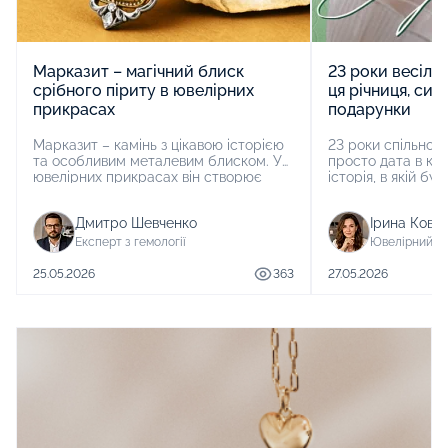
Марказит – магічний блиск
23 роки весілля
срібного піриту в ювелірних
ця річниця, сим
прикрасах
подарунки
Марказит – камінь з цікавою історією
23 роки спільного
та особливим металевим блиском. У
просто дата в кал
ювелірних прикрасах він створює
історія, в якій бул
ефект вінтажного сяйва та унікально
випробуванням. В
розкривається у срібних моделях.
моменту стають 
Дмитро Шевченко
Ірина Кова
багатогранними 
дорогоцінними, як
Експерт з гемології
Ювелірний е
Якщо ви задаєтес
яке весілля, відп
25.05.2026
363
27.05.2026
весілля.