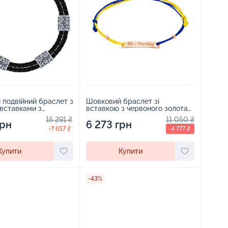
Шовковий браслет зі
подвійний браслет з
вставкою з червоного золота
вставками з
"Ми з України" - 1517669
 - 1969989
11 050 ₴
16 291 ₴
6 273 грн
грн
-4 777 ₴
-7 657 ₴
Купити
Купити
-43%