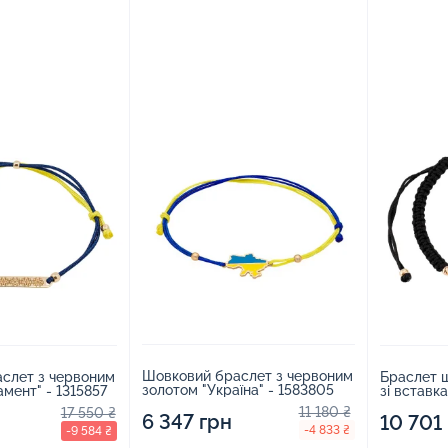
Шовковий браслет з червоним
слет з червоним
Браслет 
золотом "Україна" - 1583805
мент" - 1315857
зі вставк
та оніксом
11 180 ₴
17 550 ₴
6 347 грн
10 701
-4 833 ₴
-9 584 ₴