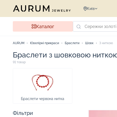
Київ
Каталог
AURUM
Ювелірні прикраси
Браслети
Шовк
З ниткою
Браслети з шовковою нитко
91 товар
Браслети червона нитка
Фільтри