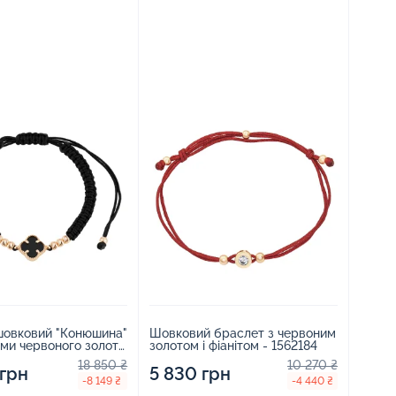
шовковий "Конюшина"
Шовковий браслет з червоним
ами червоного золота
золотом і фіанітом - 1562184
 - 2251151
18 850 ₴
10 270 ₴
 грн
5 830 грн
-8 149 ₴
-4 440 ₴