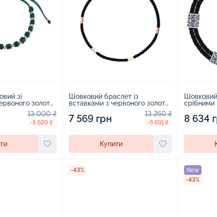
овий зі
Шовковий браслет із
Шовковий 
червоного золота
вставками з червоного золота
срібними 
2115240
- 2128203
чорнінням
13 000 ₴
13 260 ₴
7 569 грн
8 634 
-5 620 ₴
-5 691 ₴
ти
Купити
-43%
New
-43%