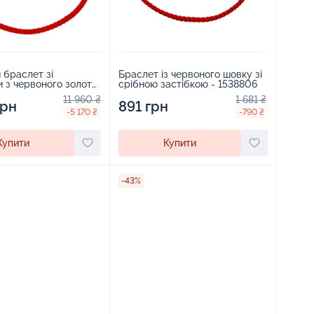
браслет зі
Браслет із червоного шовку зі
 з червоного золота
срібною застібкою - 1538806
11 960 ₴
1 681 ₴
грн
891 грн
-5 170 ₴
-790 ₴
Купити
Купити
-43%