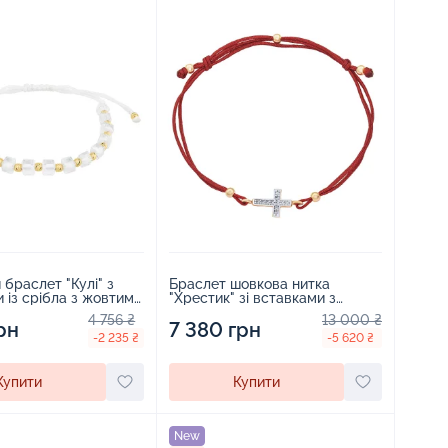
браслет "Кулі" з
Браслет шовкова нитка
 із срібла з жовтим
"Хрестик" зі вставками з
мазною
червоного золота та фіанітами
4 756 ₴
13 000 ₴
 фіанітами - 1962693
рн
- 1562182
7 380 грн
-2 235 ₴
-5 620 ₴
Купити
Купити
New