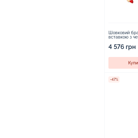
Шовковий бра
вставкою з ч
"Конюшина" -
4 576 грн
Купи
-47%