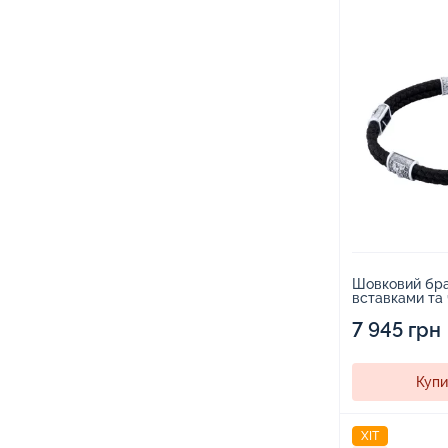
Шовковий бра
вставками та 
2255036
7 945 грн
Купи
ХІТ