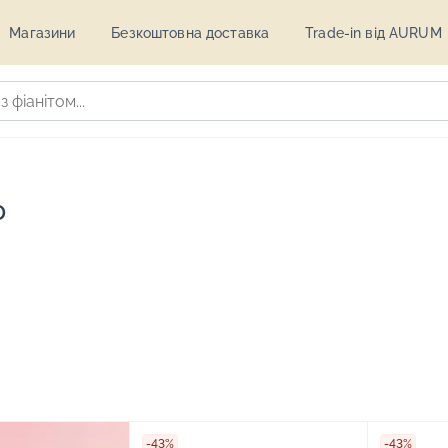
Магазини
Безкоштовна доставка
Trade-in від AURUM
ю
-43%
-43%