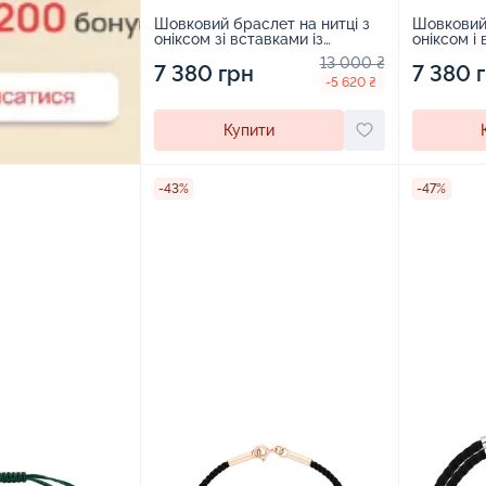
Шовковий браслет на нитці з
Шовковий 
оніксом зі вставками із
оніксом і
червоного золота - 2118626
червоного
13 000 ₴
7 380 грн
7 380 
-5 620 ₴
Купити
-43%
-47%