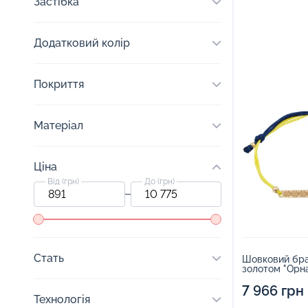
Застібка
Додатковий колір
Покриття
Матеріал
Ціна
Від (грн)
До (грн)
Стать
Шовковий бра
золотом "Орна
7 966 грн
Технологія