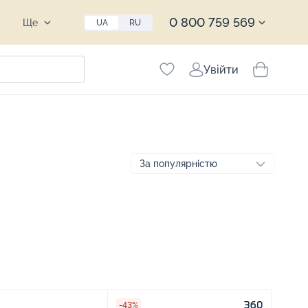
0 800 759 569
Ще
UA
RU
Увійти
-43%