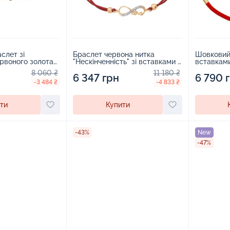
слет зі
Браслет червона нитка
Шовковий 
ервоного золота
"Нескінченність" зі вставками з
вставками
 443986
червоного золота з фіанітами -
- 1801124
8 060 ₴
11 180 ₴
1562141
6 347 грн
6 790 
-3 484 ₴
-4 833 ₴
ти
Купити
-43%
New
-47%