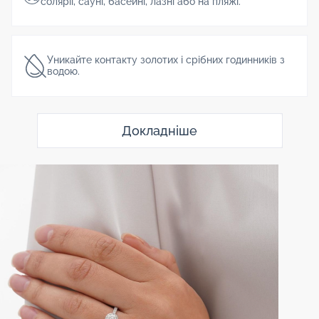
солярії, сауні, басейні, лазні або на пляжі.
Уникайте контакту золотих і срібних годинників з
водою.
Докладніше