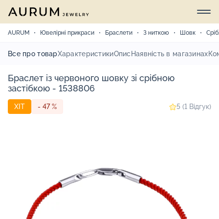
AURUM
Ювелірні прикраси
Браслети
З ниткою
Шовк
Сріб
Все про товар
Характеристики
Опис
Наявність в магазинах
Ко
Браслет із червоного шовку зі срібною
застібкою - 1538806
ХІТ
- 47 %
5 (1 Відгук)