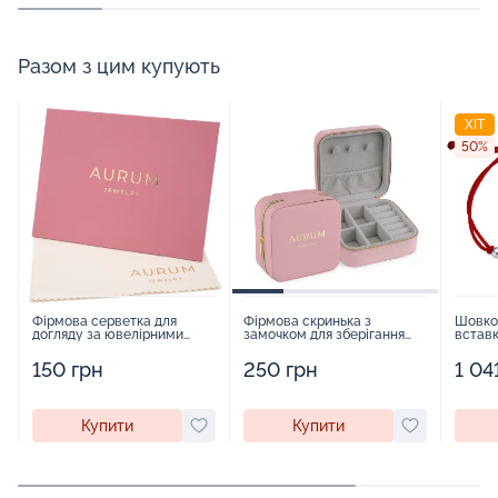
Разом з цим купують
ХІТ
50%
Фірмова серветка для
Фірмова скринька з
Шовков
догляду за ювелірними
замочком для зберігання
вставк
виробами - 1879431
прикрас - 2252918
"Шпиль
150 грн
250 грн
1 04
Купити
Купити