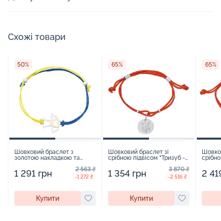
Схожі товари
50%
65%
65%
Шовковий браслет з
Шовковий браслет зі
Шовков
золотою накладкою та
срібною підвісом "Тризуб -
срібно
срібною вставкою "Янгел" -
Герб України" - 1534915
- 1534
2 563 ₴
3 870 ₴
1520404
1 291 грн
1 354 грн
2 41
-1 272 ₴
-2 516 ₴
Купити
Купити