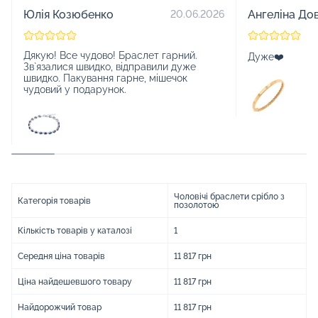
Юлія Козюбенко
Ангеліна До
20.06.2026
Дякую! Все чудово! Браслет гарний.
Дуже❤️
Зв`язалися швидко, відправили дуже
швидко. Пакування гарне, мішечок
чудовий у подарунок.
Чоловічі браслети срібло з
Категорія товарів
позолотою
Кількість товарів у каталозі
1
Середня ціна товарів
11 817 грн
Ціна найдешевшого товару
11 817 грн
Найдорожчий товар
11 817 грн