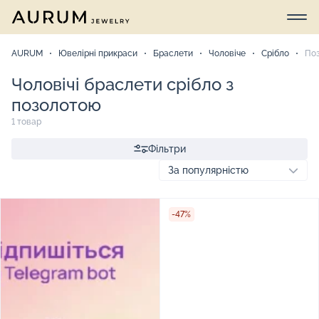
AURUM
Ювелірні прикраси
Браслети
Чоловіче
Срібло
По
Чоловічі браслети срібло з
позолотою
1 товар
Фільтри
-47%