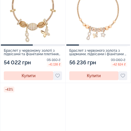
Браслет у червоному золоті з
Браслет з червоного золота з
підвісами та фіанітами плетіння
шармами, підвісами і фіанітами -
снейк - 1615847
1725359
95 160 ₴
99 060 ₴
54 022 грн
56 236 грн
-41 138 ₴
-42 824 ₴
Купити
Купити
-43%