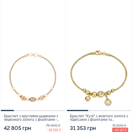
Браслет з круглими шармами з
Браслет "Кулі" з жовтого золота з
червоного золота з фіанітами -
підвісами з фіанітами та
1723253
плетінням снейк - 1856538
75 400 ₴
71 500 ₴
42 805 грн
31 353 грн
-32 595 ₴
-40 147 ₴