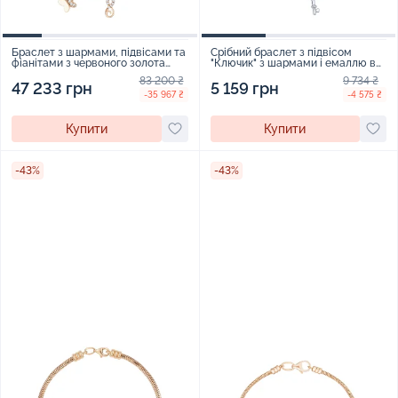
Браслет з шармами, підвісами та
Срібний браслет з підвісом
фіанітами з червоного золота
"Ключик" з шармами і емаллю в
плетіння снейк - 1737931
плетінні снейк - 2241204
83 200 ₴
9 734 ₴
47 233 грн
5 159 грн
-35 967 ₴
-4 575 ₴
Купити
Купити
-43%
-43%