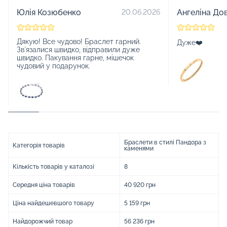
Юлія Козюбенко
Ангеліна До
20.06.2026
Дякую! Все чудово! Браслет гарний.
Дуже❤️
Зв`язалися швидко, відправили дуже
швидко. Пакування гарне, мішечок
чудовий у подарунок.
Браслети в стилі Пандора з
Категорія товарів
каменями
Кількість товарів у каталозі
8
Середня ціна товарів
40 920 грн
Ціна найдешевшого товару
5 159 грн
Найдорожчий товар
56 236 грн