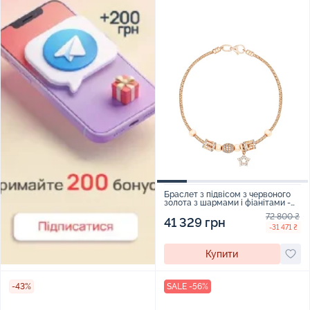
Браслет з підвісом з червоного
золота з шармами і фіанітами -
1723255
72 800 ₴
41 329 грн
-31 471 ₴
Купити
-43%
SALE -56%