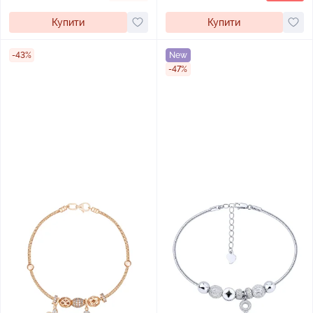
Купити
Купити
-43%
New
-47%