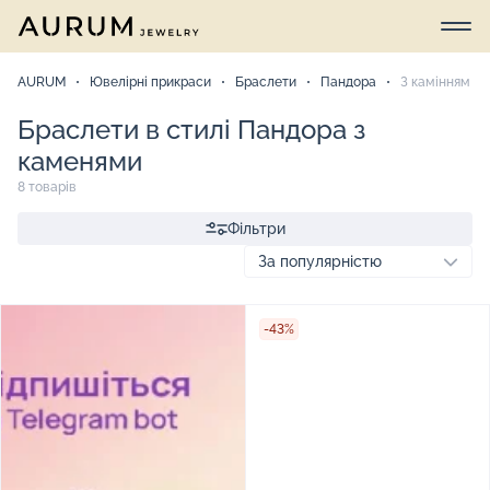
AURUM
Ювелірні прикраси
Браслети
Пандора
З камінням
Браслети в стилі Пандора з
каменями
8 товарів
Фільтри
-43%