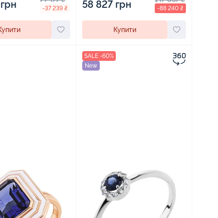
 грн
58 827 грн
-37 239 ₴
-88 240 ₴
Купити
Купити
SALE -60%
New