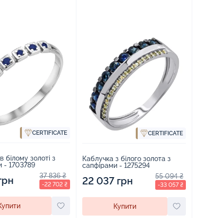
CERTIFICATE
CERTIFICATE
в білому золоті з
Каблучка з білого золота з
 - 1703789
сапфірами - 1275294
37 836 ₴
55 094 ₴
грн
22 037 грн
-22 702 ₴
-33 057 ₴
Купити
Купити