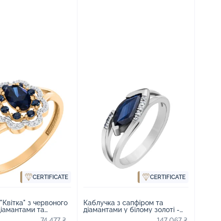
CERTIFICATE
CERTIFICATE
"Квітка" з червоного
Каблучка з сапфіром та
діамантами та
діамантами у білому золоті -
 - 2015803
1801284
74 477 ₴
147 067 ₴