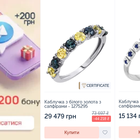
CERTIFICATE
Каблучка 
Каблучка з білого золота з
сапфірами
сапфірами - 1275295
73 697 ₴
15 134 
29 479 грн
-44 218 ₴
Купити