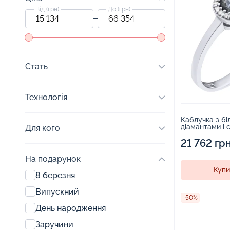
Від (грн)
До (грн)
Стать
Технологія
Каблучка з бі
діамантами і 
Для кого
21 762 гр
На подарунок
Купи
8 березня
Випускний
-50%
День народження
Заручини