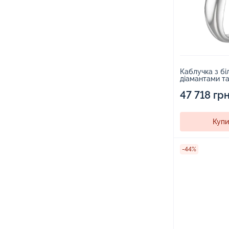
Каблучка з бі
діамантами та
1553938
47 718 гр
Купи
-44%