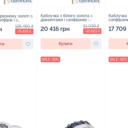
CERTIFICATE
CERTIFICATE
Каблучка з білого золота з
Каблучка 
рвоному золоті з
діамантами і сапфірами -
сапфірами
пфірів і з
972243
904563
1879227
51 039 ₴
126 460 ₴
20 416 грн
17 709
н
-30 623 ₴
-75 876 ₴
Купити
ти
SALE -60%
SALE -60%