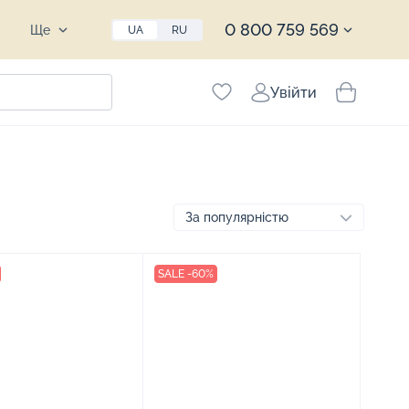
0 800 759 569
Ще
UA
RU
Увійти
SALE -60%