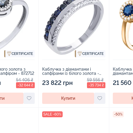
CERTIFICATE
CERTIFICATE
Каблучка 
лого золота з
Каблучка з діамантами і
діамантам
сапфіром - 872712
сапфірами із білого золота -
969186
798785
54 406 ₴
59 556 ₴
21 560
н
23 822 грн
-32 644 ₴
-35 734 ₴
ти
Купити
SALE -60%
-50%