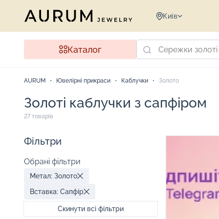
Київ
Каталог
AURUM
Ювелірні прикраси
Каблучки
Золото
Золоті каблучки з сапфіром
27 товарів
Фільтри
Обрані фільтри
Метал: Золото
Вставка: Сапфір
Скинути всі фільтри