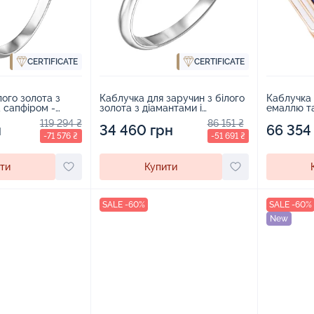
CERTIFICATE
CERTIFICATE
лого золота з
Каблучка для заручин з білого
Каблучка 
 сапфіром -
золота з діамантами і
емаллю та
сапфіром - 1919296
119 294 ₴
86 151 ₴
н
34 460 грн
66 354
-71 576 ₴
-51 691 ₴
ти
Купити
SALE -60%
SALE -60%
New