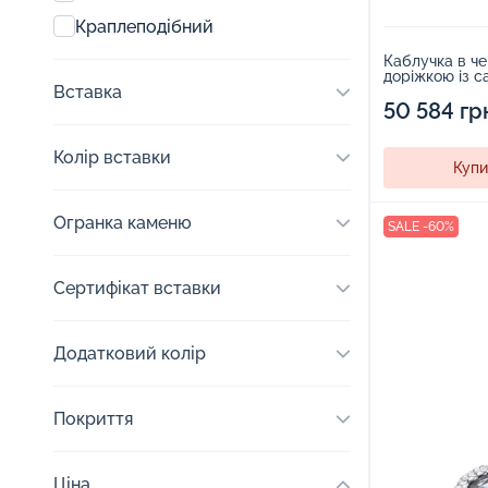
Краплеподібний
Каблучка в че
доріжкою із са
Вставка
діамантами - 
50 584 гр
Колір вставки
Купи
Огранка каменю
SALE -60%
Сертифікат вставки
Додатковий колір
Покриття
Ціна