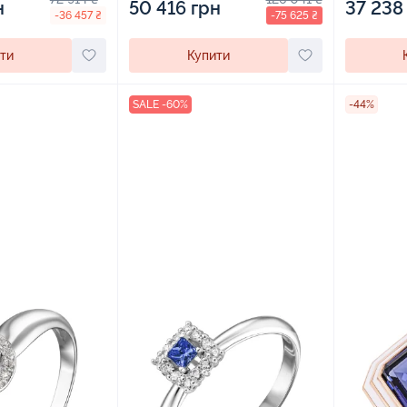
37 238
н
50 416 грн
-36 457 ₴
-75 625 ₴
ти
Купити
SALE -60%
-44%