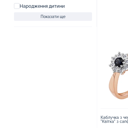
Народження дитини
Показати ще
Каблучка з че
"Квітка" з сап
діамантами - 