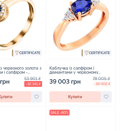
CERTIFICATE
CERTIFICATE
з червоного золота з
Каблучка із сапфіром і
и і сапфіром -
діамантами у червоному
золоті - 1514008
53 901 ₴
78 005 ₴
 грн
39 003 грн
-32 341 ₴
-39 002 ₴
Купити
Купити
SALE -60%