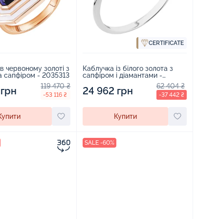
CERTIFICATE
в червоному золоті з
Каблучка із білого золота з
 сапфіром - 2035313
сапфіром і діамантами -
2135765
119 470 ₴
62 404 ₴
 грн
24 962 грн
-53 116 ₴
-37 442 ₴
Купити
Купити
SALE -60%