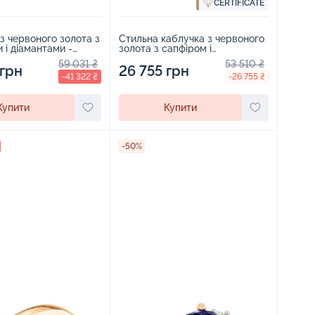
CERTIFICATE
з червоного золота з
Стильна каблучка з червоного
 і діамантами -
золота з сапфіром і
діамантами - 1980455
59 031 ₴
53 510 ₴
 грн
26 755 грн
-41 322 ₴
-26 755 ₴
Купити
Купити
-50%