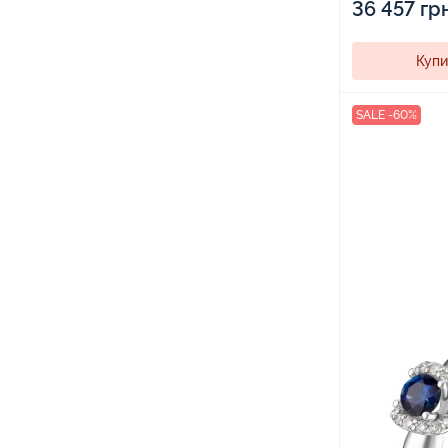
36 457 гр
Купи
SALE -60%