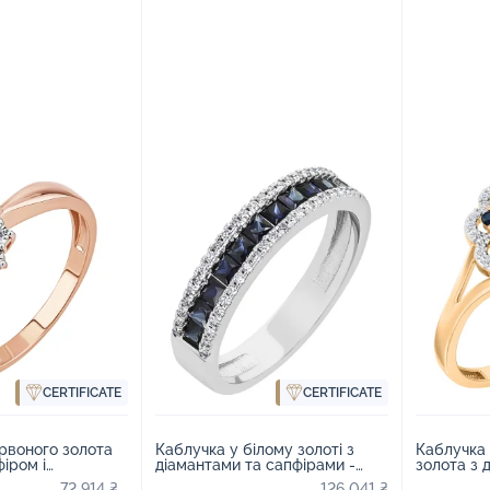
CERTIFICATE
CERTIFICATE
Каблучка 
рвоного золота
Каблучка у білому золоті з
золота з 
фіром і
діамантами та сапфірами -
сапфірами
1524225
1728747
72 914 ₴
126 041 ₴