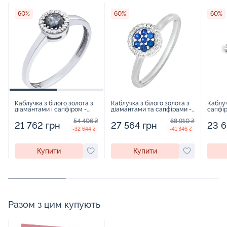
60%
60%
60%
Каблучка з білого золота з
Каблучка з білого золота з
Каблуч
діамантами і сапфіром -
діамантами та сапфірами -
сапфір
872712
878486
90456
54 406 ₴
68 910 ₴
21 762 грн
27 564 грн
23 6
-32 644 ₴
-41 346 ₴
Купити
Купити
Разом з цим купують