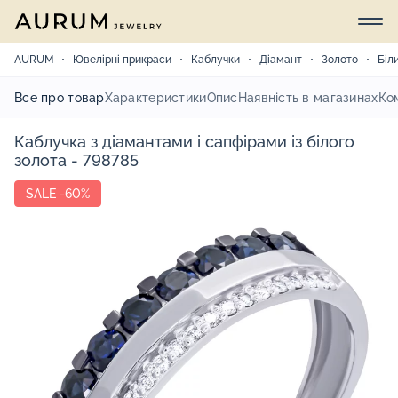
AURUM
Ювелірні прикраси
Каблучки
Діамант
Золото
Біл
Все про товар
Характеристики
Опис
Наявність в магазинах
Ко
Каблучка з діамантами і сапфірами із білого
золота - 798785
SALE -60%