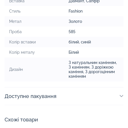
Вставка
Діамант
,
Сапфір
Стиль
Fashion
Метал
Золото
Проба
585
Колір вставки
білий
,
синій
Колір металу
Білий
З натуральним камінням
,
З камінням
,
З доріжкою
Дизайн
каміння
,
З дорогоцінним
камінням
Доступне пакування
Схожі товари