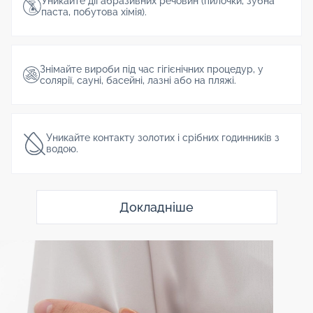
Уникайте дії абразивних речовин (пилочки, зубна
паста, побутова хімія).
Знімайте вироби під час гігієнічних процедур, у
солярії, сауні, басейні, лазні або на пляжі.
Уникайте контакту золотих і срібних годинників з
водою.
Докладніше