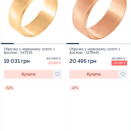
Обручка у червоному золоті з
Обручка у червоному золоті з
фаскою - 547235
фаскою - 1278445
40 560 ₴
43 680 ₴
19 031 грн
20 495 грн
-21 529 ₴
-23 185 ₴
Купити
Купити
-52%
-47%