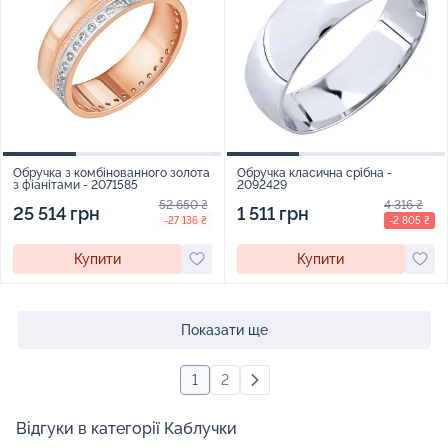
Обручка з комбінованного золота
Обручка класична срібна -
з фіанітами - 2071585
2092429
52 650 ₴
4 316 ₴
25 514 грн
1 511 грн
-27 136 ₴
-2 805 ₴
Купити
Купити
Показати ще
1
2
Відгуки в категорії Каблучки