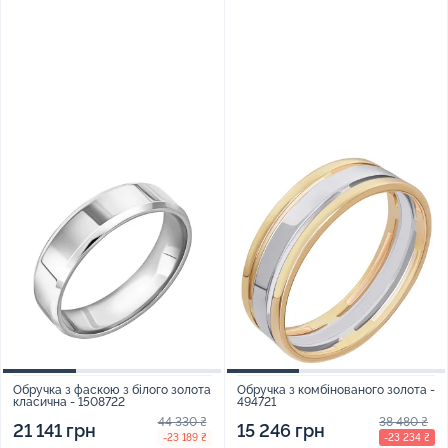
Обручка з фаскою з білого золота
Обручка з комбінованого золота -
класична - 1508722
494721
44 330 ₴
38 480 ₴
21 141 грн
15 246 грн
-23 189 ₴
-23 234 ₴