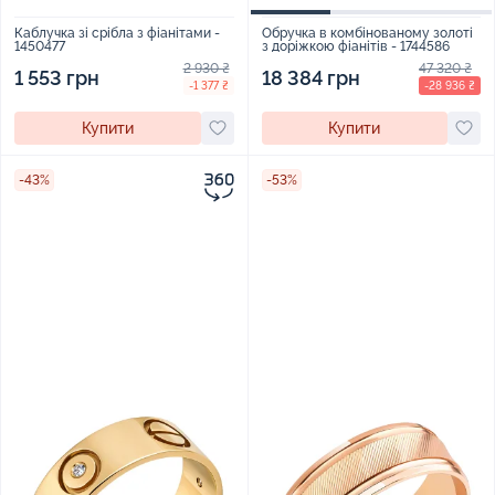
Каблучка зі срібла з фіанітами -
Обручка в комбінованому золоті
1450477
з доріжкою фіанітів - 1744586
2 930 ₴
47 320 ₴
1 553 грн
18 384 грн
-1 377 ₴
-28 936 ₴
Купити
Купити
-43%
-53%