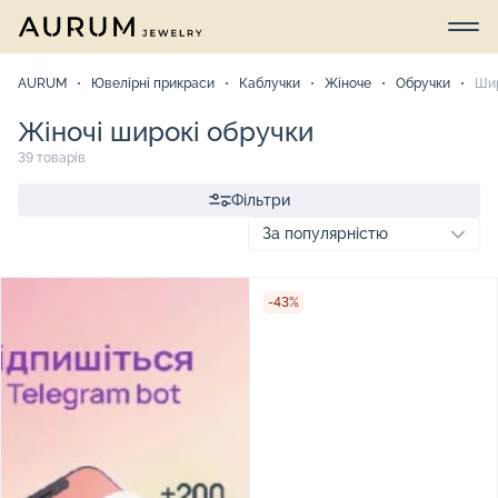
AURUM
Ювелірні прикраси
Каблучки
Жіноче
Обручки
Шир
Жіночі широкі обручки
39 товарів
Фільтри
-43%