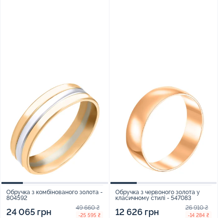
Обручка з комбінованого золота -
Обручка з червоного золота у
804592
класичному стилі - 547083
49 660 ₴
26 910 ₴
24 065 грн
12 626 грн
-25 595 ₴
-14 284 ₴