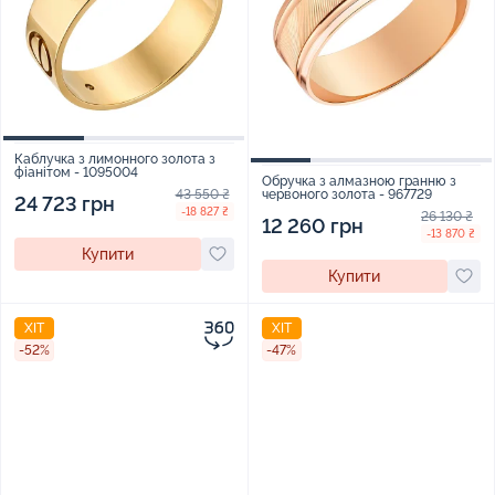
Каблучка з лимонного золота з
фіанітом - 1095004
Обручка з алмазною гранню з
43 550 ₴
червоного золота - 967729
24 723 грн
-18 827 ₴
26 130 ₴
12 260 грн
-13 870 ₴
Купити
Купити
ХІТ
ХІТ
-52%
-47%