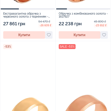
Екстравагантна обручка з
Обручка з комбінованого золота -
червоного золота з чорнінням -
1617927
1916024
54 470 ₴
45 890 ₴
27 861 грн
22 238 грн
-26 609 ₴
-23 652 ₴
Купити
Купити
-53%
SALE -53%