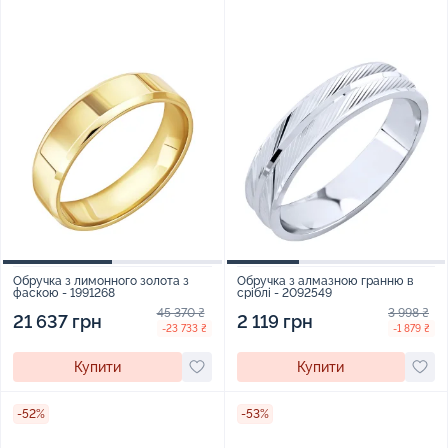
Обручка з лимонного золота з
Обручка з алмазною гранню в
фаскою - 1991268
сріблі - 2092549
45 370 ₴
3 998 ₴
21 637 грн
2 119 грн
-23 733 ₴
-1 879 ₴
Купити
Купити
-52%
-53%