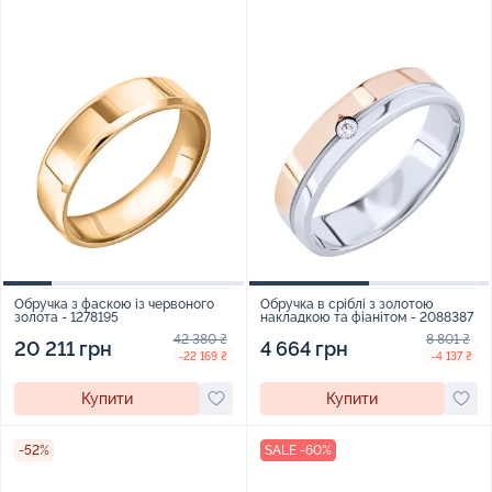
Обручка з фаскою із червоного
Обручка в сріблі з золотою
золота - 1278195
накладкою та фіанітом - 2088387
42 380 ₴
8 801 ₴
20 211 грн
4 664 грн
-22 169 ₴
-4 137 ₴
Купити
Купити
-52%
SALE -60%