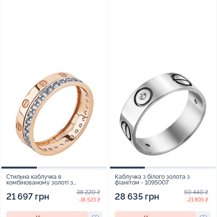
Стильна каблучка в
Каблучка з білого золота з
комбінованому золоті з
фіанітом - 1095007
фіанітами - 1876190
38 220 ₴
50 440 ₴
21 697 грн
28 635 грн
-16 523 ₴
-21 805 ₴