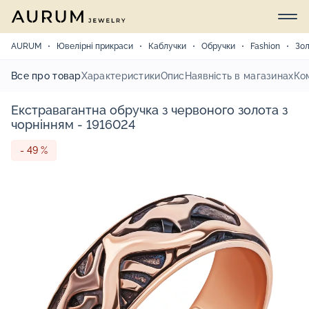
AURUM
Ювелірні прикраси
Каблучки
Обручки
Fashion
Зо
Все про товар
Характеристики
Опис
Наявність в магазинах
Ко
Екстравагантна обручка з червоного золота з
чорнінням - 1916024
- 49 %