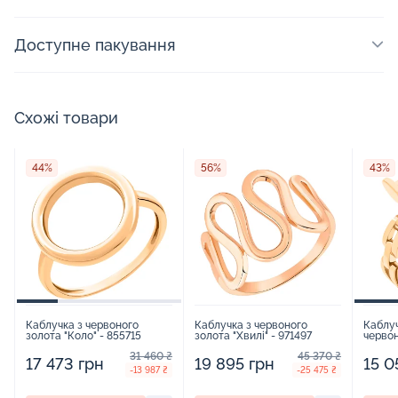
Доступне пакування
Схожі товари
44%
56%
43%
Каблучка з червоного
Каблучка з червоного
Каблуч
золота "Коло" - 855715
золота "Хвилі" - 971497
червон
31 460 ₴
45 370 ₴
17 473 грн
19 895 грн
15 0
-13 987 ₴
-25 475 ₴