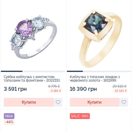
Срібна каблучка з аметистом,
Каблучка з топазом лондон з
топазами та фіанітами - 2022151
червоного золота - 1611999
6 775 ₴
29 510 ₴
3 591 грн
16 390 грн
-3 184 ₴
-13 120 ₴
Купити
Купити
New
SALE -56%
-44%