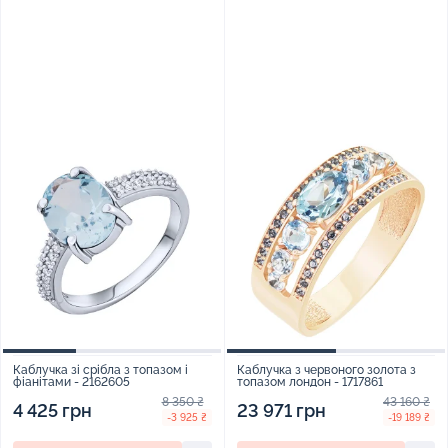
Каблучка зі срібла з топазом і
Каблучка з червоного золота з
фіанітами - 2162605
топазом лондон - 1717861
8 350 ₴
43 160 ₴
4 425 грн
23 971 грн
-3 925 ₴
-19 189 ₴