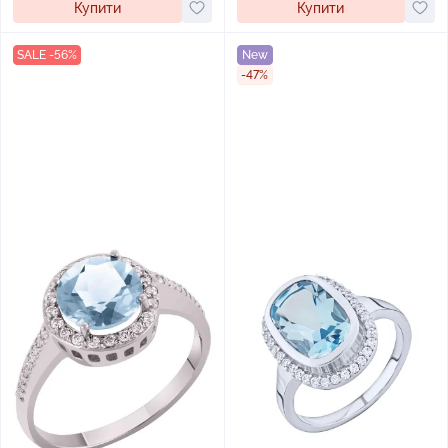
Купити
Купити
SALE -56%
New
-47%