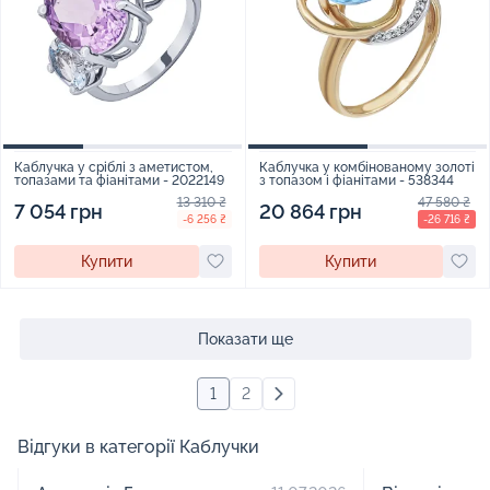
Каблучка у сріблі з аметистом,
Каблучка у комбінованому золоті
топазами та фіанітами - 2022149
з топазом і фіанітами - 538344
13 310 ₴
47 580 ₴
7 054 грн
20 864 грн
-6 256 ₴
-26 716 ₴
Купити
Купити
Показати ще
1
2
Відгуки в категорії Каблучки