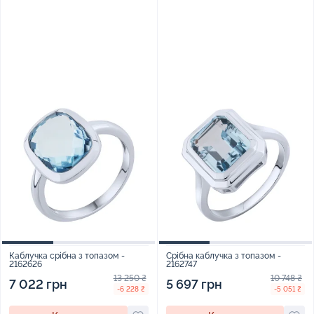
Каблучка срібна з топазом -
Срібна каблучка з топазом -
2162626
2162747
13 250 ₴
10 748 ₴
7 022 грн
5 697 грн
-6 228 ₴
-5 051 ₴