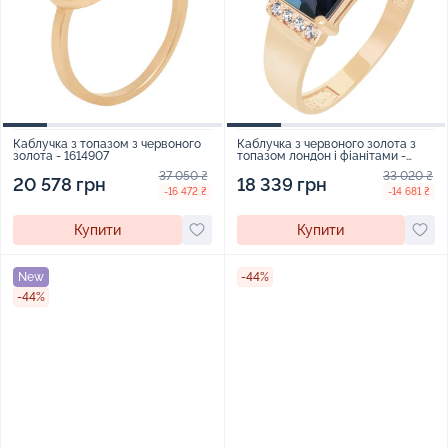
Каблучка з топазом з червоного
Каблучка з червоного золота з
золота - 1614907
топазом лондон і фіанітами -
1579452
37 050 ₴
33 020 ₴
20 578 грн
18 339 грн
-16 472 ₴
-14 681 ₴
Купити
Купити
New
-44%
-44%