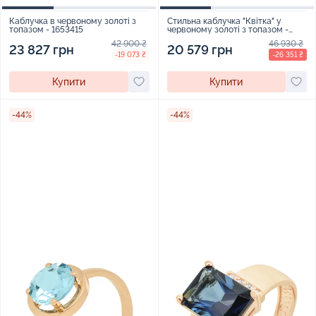
Каблучка в червоному золоті з
Стильна каблучка "Квітка" у
топазом - 1653415
червоному золоті з топазом -
1955154
42 900 ₴
46 930 ₴
23 827 грн
20 579 грн
-19 073 ₴
-26 351 ₴
Купити
Купити
-44%
-44%