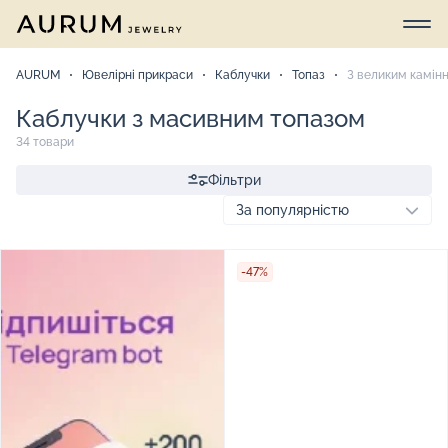
AURUM
Ювелірні прикраси
Каблучки
Топаз
З великим камін
Каблучки з масивним топазом
34 товари
Фільтри
-47%