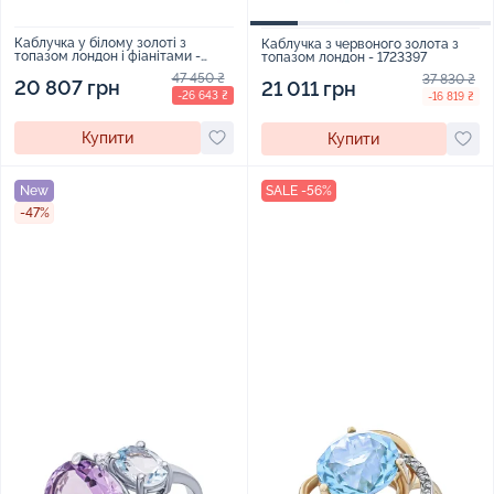
Каблучка у білому золоті з
Каблучка з червоного золота з
топазом лондон і фіанітами -
топазом лондон - 1723397
538323
47 450 ₴
37 830 ₴
20 807 грн
21 011 грн
-26 643 ₴
-16 819 ₴
Купити
Купити
New
SALE -56%
-47%