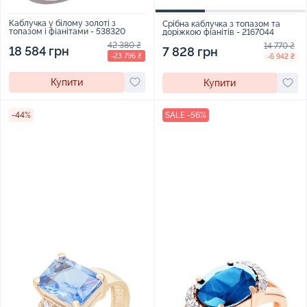
Каблучка у білому золоті з
Срібна каблучка з топазом та
топазом і фіанітами - 538320
доріжкою фіанітів - 2167044
42 380 ₴
14 770 ₴
18 584 грн
7 828 грн
-23 796 ₴
-6 942 ₴
Купити
Купити
-44%
SALE -56%