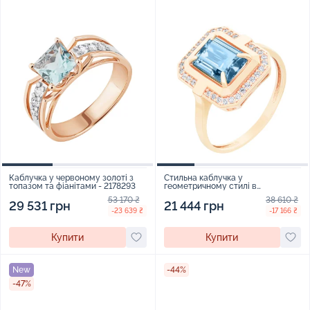
Каблучка у червоному золоті з
Стильна каблучка у
топазом та фіанітами - 2178293
геометричному стилі в
червоному золоті з топазом та
53 170 ₴
38 610 ₴
фіанітами - 1939740
29 531 грн
21 444 грн
-23 639 ₴
-17 166 ₴
Купити
Купити
New
-44%
-47%