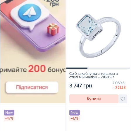
Срібна каблучка з топазом в
стилі мінімалізм - 2162627
7 069 ₴
3 747 грн
-3 322 ₴
Купити
New
New
-47%
-47%