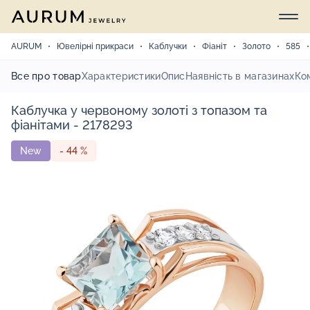
AURUM
Ювелірні прикраси
Каблучки
Фіаніт
Золото
585
Все про товар
Характеристики
Опис
Наявність в магазинах
Ко
Каблучка у червоному золоті з топазом та
фіанітами - 2178293
New
- 44 %