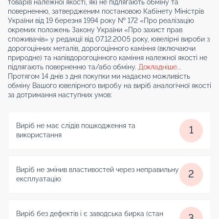
товарів належної якості, які не підлягають обміну та
поверненню, затвердженим постановою Кабінету Міністрів
України від 19 березня 1994 року № 172 «Про реалізацію
окремих положень Закону України «Про захист прав
споживачів» у редакції від 07.12.2005 року, ювелірні вироби з
дорогоцінних металів, дорогоцінного каміння (включаючи
природне) та напівдорогоцінного каміння належної якості не
підлягають поверненню та/або обміну.
Докладніше...
Протягом 14 днів з дня покупки ми надаємо можливість
обміну Вашого ювелірного виробу на виріб аналогічної якості
за дотримання наступних умов:
Виріб не має слідів пошкодження та
1
використання
Виріб не змінив властивостей через неправильну
2
експлуатацію
Виріб без дефектів і є заводська бирка (стан
3