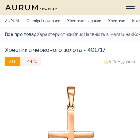
AURUM
Ювелірні прикраси
Хрестики, ладанки
Хрестики
Кат
Все про товар
Характеристики
Опис
Наявність в магазинах
Ко
Хрестик з червоного золота - 401717
ХІТ
- 44 %
5 (5 Відгуків)