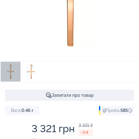
Запитати про товар
Вага:
0.46
г
Проба:
585
3 321 грн
3 321 ₴
- 0 ₴