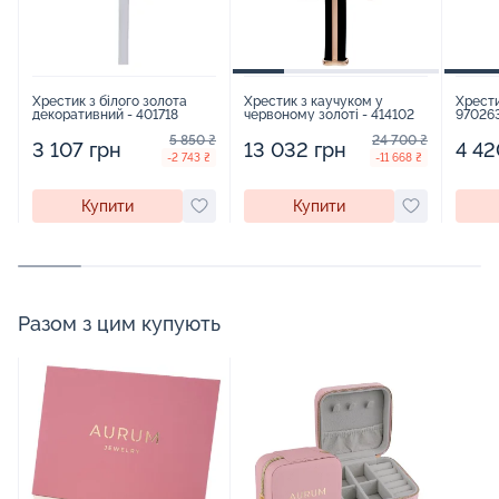
Хрестик з білого золота
Хрестик з каучуком у
Хрести
декоративний - 401718
червоному золоті - 414102
97026
5 850 ₴
24 700 ₴
3 107 грн
13 032 грн
4 42
-2 743 ₴
-11 668 ₴
Купити
Купити
Разом з цим купують