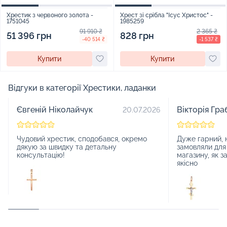
Хрестик з червоного золота -
Хрест зі срібла "Ісус Христос" -
1751045
1985259
91 910 ₴
2 365 ₴
51 396 грн
828 грн
-40 514 ₴
-1 537 ₴
Купити
Купити
Відгуки в категорії Хрестики, ладанки
Євгеній Ніколайчук
Вікторія Гра
20.07.2026
Чудовий хрестик, сподобався, окремо
Дуже гарний, 
дякую за швидку та детальну
замовляли для
консультацію!
магазину, як з
якісно