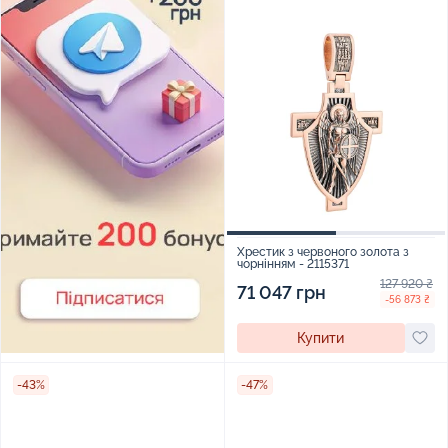
Хрестик з червоного золота з
чорнінням - 2115371
127 920 ₴
71 047 грн
-56 873 ₴
Купити
-43%
-47%