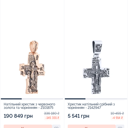
Натільний хрестик з червоного
Хрестик натільний срібний з
золота та чорнінням - 2101875
чорнінням - 2142947
336 180 ₴
10 455 ₴
190 849 грн
5 541 грн
-145 331 ₴
-4 914 ₴