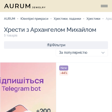
AURUM
Ювелірні прикраси
Хрестики, ладанки
Хрестики
Арх
Хрести з Архангелом Михайлом
5 товарів
Фільтри
New
-44%