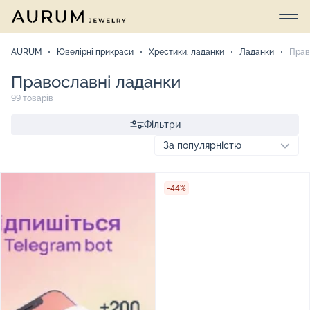
AURUM
Ювелірні прикраси
Хрестики, ладанки
Ладанки
Прав
Православні ладанки
99 товарів
Фільтри
-44%