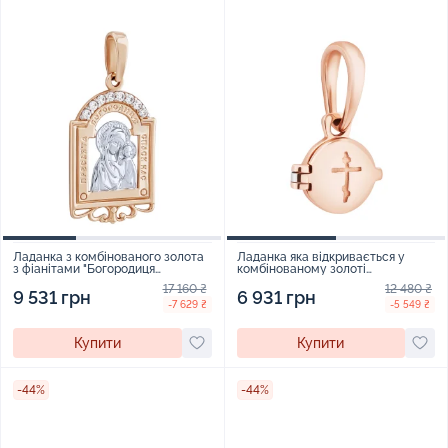
Ладанка з комбінованого золота
Ладанка яка відкривається у
з фіанітами "Богородиця
комбінованому золоті
Казанська" - 971607
"Богородиця Казанська" - 2112578
17 160 ₴
12 480 ₴
9 531 грн
6 931 грн
-7 629 ₴
-5 549 ₴
Купити
Купити
-44%
-44%