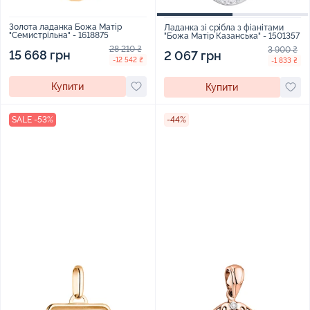
Золота ладанка Божа Матір
Ладанка зі срібла з фіанітами
"Семистрільна" - 1618875
"Божа Матір Казанська" - 1501357
28 210 ₴
3 900 ₴
15 668 грн
2 067 грн
-12 542 ₴
-1 833 ₴
Купити
Купити
SALE -53%
-44%