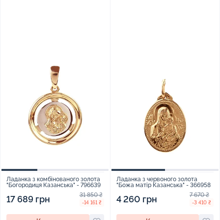
Ладанка з комбінованого золота
Ладанка з червоного золота
"Богородиця Казанська" - 796639
"Божа матір Казанська" - 366958
31 850 ₴
7 670 ₴
17 689 грн
4 260 грн
-14 161 ₴
-3 410 ₴