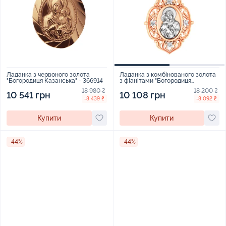
Ладанка з червоного золота
Ладанка з комбінованого золота
"Богородиця Казанська" - 366914
з фіанітами "Богородиця
Володимирська" - 968943
18 980 ₴
18 200 ₴
10 541 грн
10 108 грн
-8 439 ₴
-8 092 ₴
Купити
Купити
-44%
-44%