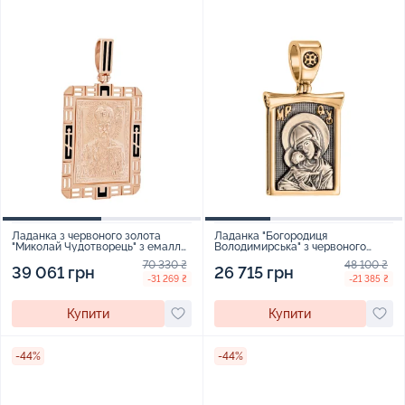
Ладанка з червоного золота
Ладанка "Богородиця
"Миколай Чудотворець" з емаллю
Володимирська" з червоного
- 1998858
золота з чорнінням - 1839303
70 330 ₴
48 100 ₴
39 061 грн
26 715 грн
-31 269 ₴
-21 385 ₴
Купити
Купити
-44%
-44%