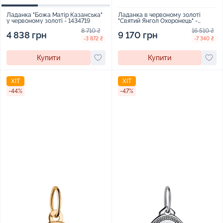
Ладанка в червоному золоті
Ладанка "Божа Матір Казанська"
"Святий Янгол Охоронець" -
у червоному золоті - 1434719
2035633
16 510 ₴
8 710 ₴
9 170 грн
4 838 грн
-7 340 ₴
-3 872 ₴
Купити
Купити
ХІТ
ХІТ
-44%
-47%