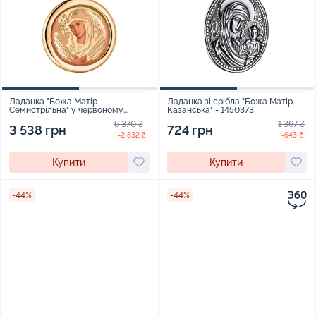
Ладанка "Божа Матір
Ладанка зі срібла "Божа Матір
Семистрільна" у червоному
Казанська" - 1450373
золоті - 1695497
6 370 ₴
1 367 ₴
3 538 грн
724 грн
-2 832 ₴
-643 ₴
Купити
Купити
-44%
-44%