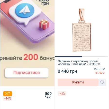
Ладанка в червоному золоті
молитва "Отче наш" - 2035631
15 210 ₴
8 448 грн
-6 762 ₴
Купити
ХІТ
-44%
-44%