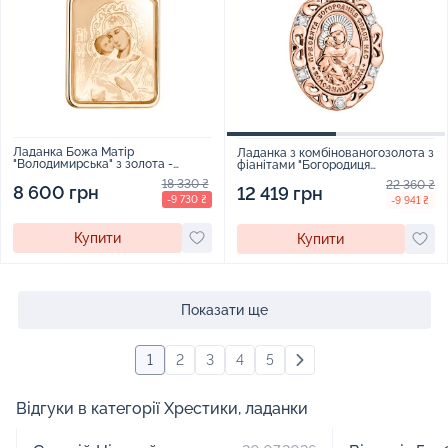
Ладанка Божа Матір
Ладанка з комбінованогозолота з
"Володимирська" з золота -
фіанітами "Богородиця
1590089
Володимирська" - 960236
18 330 ₴
22 360 ₴
8 600 грн
12 419 грн
-9 730 ₴
-9 941 ₴
Купити
Купити
Показати ще
1
2
3
4
5
Відгуки в категорії Хрестики, ладанки