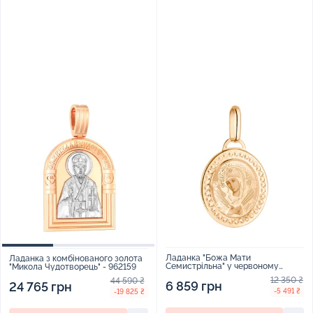
Ладанка "Божа Мати
Ладанка з комбінованого золота
Семистрільна" у червоному
"Микола Чудотворець" - 962159
золоті з емаллю - 1590025
12 350 ₴
44 590 ₴
6 859 грн
24 765 грн
-5 491 ₴
-19 825 ₴