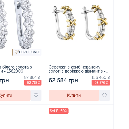
CERTIFICATE
 білого золота з
Сережки в комбінованому
и - 1562306
золоті з доріжкою діамантів -
2182686
87 864 ₴
156 460 ₴
 грн
62 584 грн
-52 718 ₴
-93 876 ₴
Купити
Купити
SALE -60%