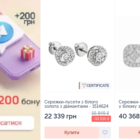
CERTIFICATE
Сережки-пусети з білого
Сережки-
золота з діамантами - 1514624
у білому 
55 849 ₴
22 339 грн
40 368
-33 510 ₴
Купити