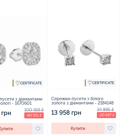
CERTIFICATE
CERTIFICATE
Сережки-пусети з білого
пусети з діамантами
золота з діамантами - 2184148
золоті - 1670601
34 895 ₴
100 919 ₴
13 958 грн
 грн
-20 937 ₴
-60 551 ₴
Купити
Купити