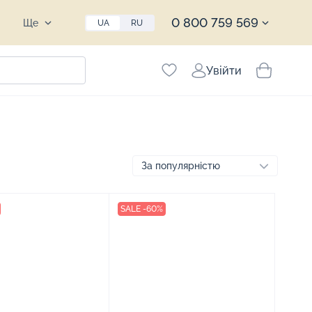
0 800 759 569
Ще
UA
RU
Увійти
SALE -60%