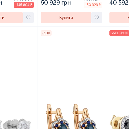
н
50 929 грн
40 592
-145 804 ₴
-50 929 ₴
ти
Купити
-50%
SALE -60%