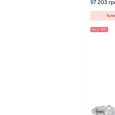
97 203 гр
Купи
SALE -60%