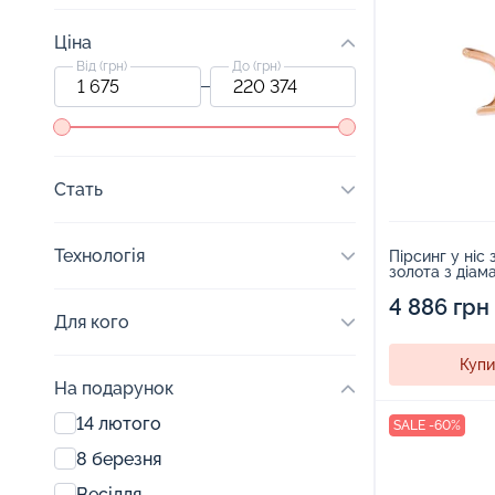
Ціна
Від (грн)
До (грн)
Стать
Технологія
Пірсинг у ніс
золота з діам
4 886 грн
Для кого
Купи
На подарунок
14 лютого
SALE -60%
8 березня
Весілля