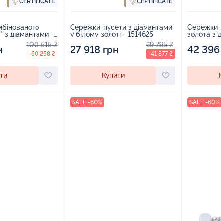
CERTIFICATE
CERTIFICATE
мбінованого
Сережки-пусети з діамантами
Сережки-п
" з діамантами -
у білому золоті - 1514625
золота з 
100 515 ₴
69 795 ₴
н
27 918 грн
42 396
-50 258 ₴
-41 877 ₴
ти
Купити
SALE -60%
SALE -60%