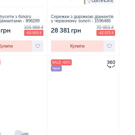
CERTIFICATE
усети з білого
Сережки з доріжкою діамантів
діамантами - 896199
у червоному золоті - 1596485
105 989 ₴
70 953 ₴
 грн
28 381 грн
-63 593 ₴
-42 572 ₴
Купити
Купити
SALE -60%
New