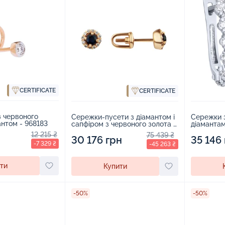
CERTIFICATE
CERTIFICATE
 з червоного
Сережки з
Сережки-пусети з діамантом і
антом - 968183
діамантам
сапфіром з червоного золота -
970142
12 215 ₴
75 439 ₴
35 146
30 176 грн
-7 329 ₴
-45 263 ₴
ти
Купити
-50%
-50%