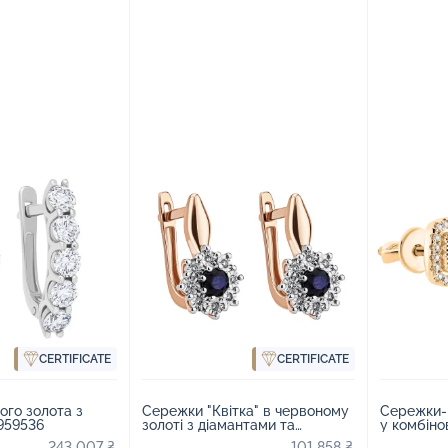
CERTIFICATE
CERTIFICATE
ого золота з
Сережки "Квітка" в червоному
Сережки-
959536
золоті з діамантами та
у комбіно
сапфіром - 1871707
1778356
243 007 ₴
101 858 ₴