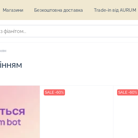
Магазини
Безкоштовна доставка
Trade-in від AURUM
нням
інням
SALE -60%
SALE -60%