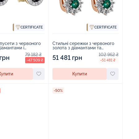
CERTIFICATE
CERTIFICATE
пусети з червоного
Стильні сережки з червоного
діамантами і
золота з діамантами та
 - 970133
смарагдом - 1871710
79 182 ₴
102 962 ₴
 грн
51 481 грн
-47 509 ₴
-51 481 ₴
Купити
Купити
-50%