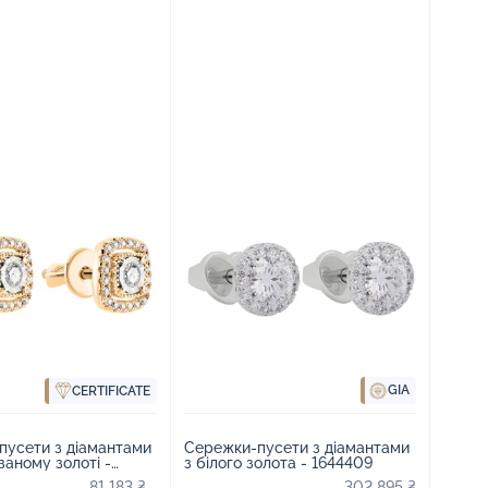
GIA
CERTIFICATE
пусети з діамантами
Сережки-пусети з діамантами
ваному золоті -
з білого золота - 1644409
81 183 ₴
302 895 ₴