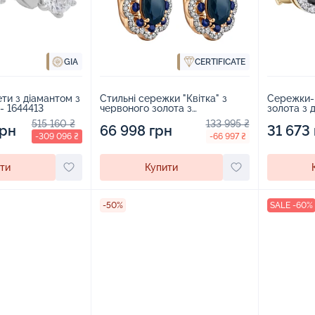
GIA
CERTIFICATE
ти з діамантом з
Стильні сережки "Квітка" з
Сережки-
 - 1644413
червоного золота з
золота з 
діамантами та сапфірами -
сапфірами
515 160 ₴
133 995 ₴
грн
1931338
66 998 грн
31 673
-309 096 ₴
-66 997 ₴
ти
Купити
-50%
SALE -60%