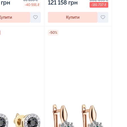
 грн
121 158 грн
-40 591 ₴
-181 737 ₴
Купити
Купити
-50%