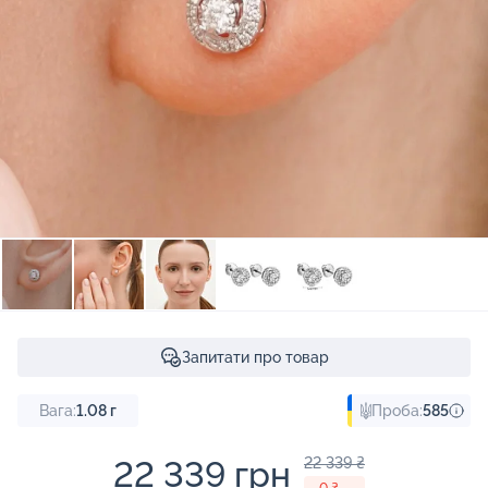
Запитати про товар
Вага:
1.08
г
Проба:
585
22 339 грн
22 339 ₴
- 0 ₴