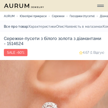
AURUM
Ювелірні прикраси
Сережки
Гвоздики (пусети)
Діам
Все про товар
Характеристики
Опис
Наявність в магазинах
Ко
Сережки-пусети з білого золота з діамантами
- 1514624
SALE -60%
4.67 (1 Відгук)