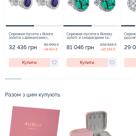
Сережки-пусети з білого
Сережки-пусети в білому
Сереж
золота з діамантами і
золоті зі смарагдами та
розсип
сапфірами - 968564
діамантами - 1610013
білому
81 090 ₴
202 615 ₴
32 436 грн
81 046 грн
29 0
-48 654 ₴
-121 569 ₴
Купити
Купити
Разом з цим купують