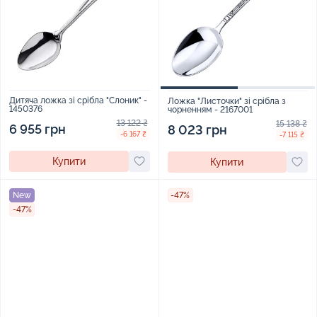
Дитяча ложка зі срібла "Слоник" -
Ложка "Листочки" зі срібла з
1450376
чорненням - 2167001
13 122 ₴
15 138 ₴
6 955 грн
8 023 грн
-6 167 ₴
-7 115 ₴
Купити
Купити
New
-47%
-47%