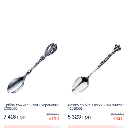
Срібна ложка "Янгол Охоронець" -
Ложка срібна з чорнінням "Янгол"
2031065
- 1518551
13 997 ₴
10 044 ₴
7 418 грн
5 323 грн
-6 579 ₴
-4 721 ₴