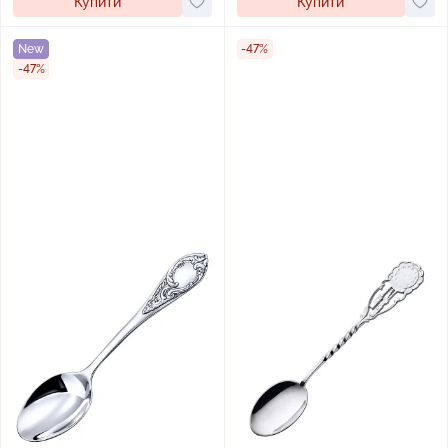
Купити
Купити
New
-47%
-47%