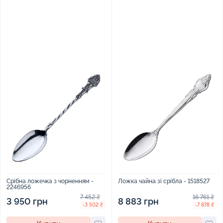
Срібна ложечка з чорненням -
Ложка чайна зі срібла - 1518527
2246956
7 452 ₴
16 761 ₴
3 950 грн
8 883 грн
-3 502 ₴
-7 878 ₴