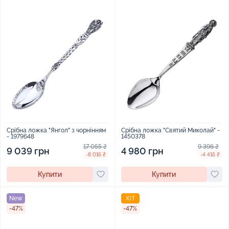
Срібна ложка "Янгол" з чорнінням
Срібна ложка "Святий Миколай" -
- 1979648
1450378
17 055 ₴
9 396 ₴
9 039 грн
4 980 грн
-8 016 ₴
-4 416 ₴
Купити
Купити
New
ХІТ
-47%
-47%