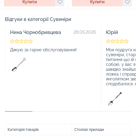
Купити
Купити
Відгуки в категорії Сувеніри
Нина Чорнобривцева
Юрій
28.06.2026
Дякую за гарне обслуговування!
Моя подруга ко
сувеніри, стар
питання що їй
собою. у вас 
швидко знайшо
ложка і справ
янголятком зве
сподобалося. 
Категорія товарів
Столові прилади