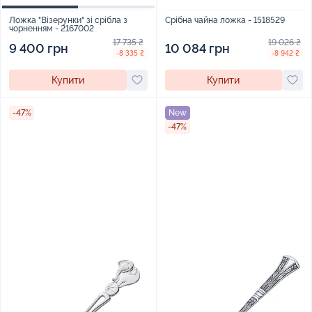
Срібна чайна ложка - 1518529
Ложка "Візерунки" зі срібла з
чорненням - 2167002
19 026 ₴
17 735 ₴
10 084 грн
9 400 грн
-8 942 ₴
-8 335 ₴
Купити
Купити
-47%
New
-47%