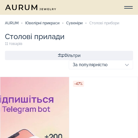
AURUM
Ювелірні прикраси
Сувеніри
Столові прибори
Столові прилади
11 товарів
Фільтри
-47%