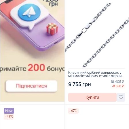
Класичний срібний ланцюжок у
мінімалістичному стилі з якірним
плетінням - 1940996
18 405 ₴
9 755 грн
-8 650 ₴
Купити
New
-47%
-47%