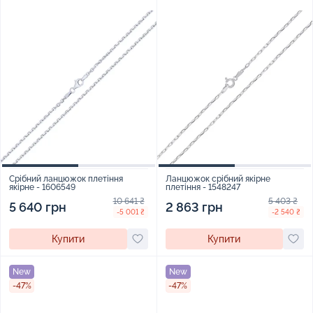
Срібний ланцюжок плетіння
Ланцюжок срібний якірне
якірне - 1606549
плетіння - 1548247
10 641 ₴
5 403 ₴
5 640 грн
2 863 грн
-5 001 ₴
-2 540 ₴
Купити
Купити
New
New
-47%
-47%