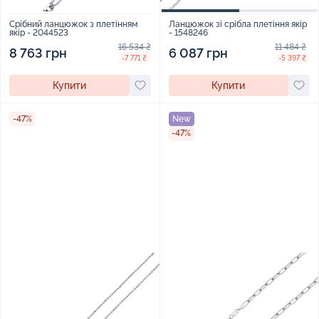
Срібний ланцюжок з плетінням
Ланцюжок зі срібла плетіння якір
якір - 2044523
- 1548246
16 534 ₴
11 484 ₴
8 763 грн
6 087 грн
-7 771 ₴
-5 397 ₴
Купити
Купити
-47%
New
-47%