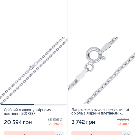
Ланцюжок у класичному стилі зі
Срібний ланцюг у якірному
срібла з якірним плетінням -
плетінні - 2017337
1952007
7 060 ₴
38 856 ₴
3 742 грн
20 594 грн
-3 318 ₴
-18 262 ₴