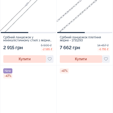
Срібний ланцюжок у
Срібний ланцюжок плетіння
мінімалістичному стилі з якірним
якірне - 1731293
плетінням - 1966814
5 500 ₴
14 457 ₴
2 915 грн
7 662 грн
-2 585 ₴
-6 795 ₴
Купити
Купити
New
-47%
-47%