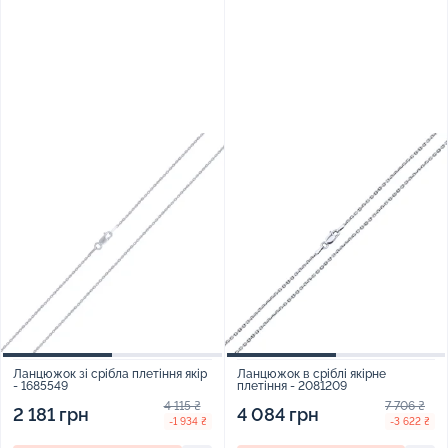
Ланцюжок зі срібла плетіння якір
Ланцюжок в сріблі якірне
- 1685549
плетіння - 2081209
4 115 ₴
7 706 ₴
2 181 грн
4 084 грн
-1 934 ₴
-3 622 ₴