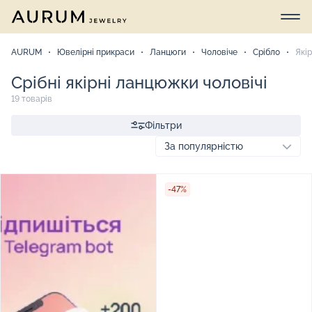
AURUM
Ювелірні прикраси
Ланцюги
Чоловіче
Срібло
Якір
Срібні якірні ланцюжки чоловічі
19 товарів
Фільтри
-47%