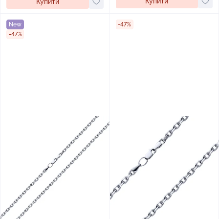
Купити
Купити
New
-47%
-47%