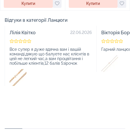
Купити
Купити
Відгуки в категорії Ланцюги
Лілія Квітко
Вікторія Бо
22.06.2026
Все супер я дуже вдячна вам і вашій
Гарний ланцю
команді,дякую що балуете нас клієнтів в
цей не легкий час,а вам процвітання і
побільше кліентів,12 балів 5зірочок