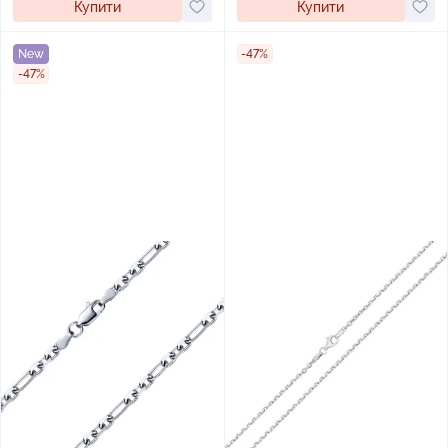
Купити
Купити
New
-47%
-47%