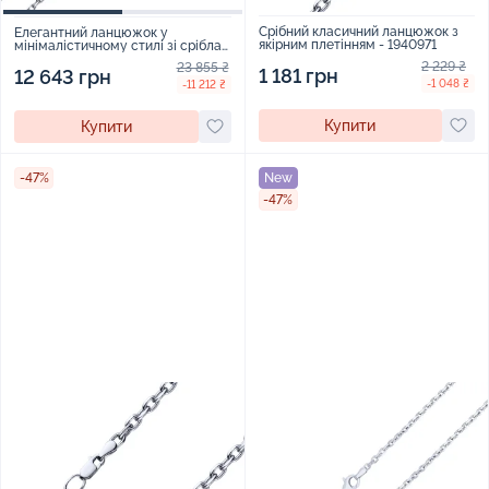
Срібний класичний ланцюжок з
Елегантний ланцюжок у
якірним плетінням - 1940971
мінімалістичному стилі зі срібла
з якірним плетінням - 2005225
2 229 ₴
23 855 ₴
1 181 грн
12 643 грн
-1 048 ₴
-11 212 ₴
Купити
Купити
-47%
New
-47%