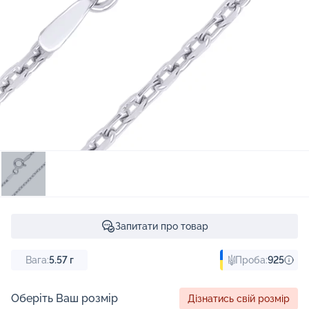
Запитати про товар
Вага:
5.57
г
Проба:
925
Оберіть Ваш розмір
Дізнатись свій розмір