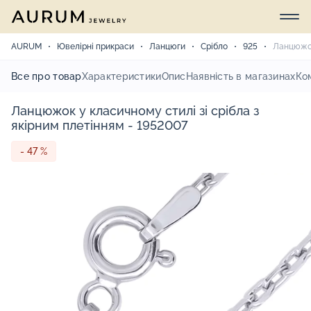
AURUM
Ювелірні прикраси
Ланцюги
Срібло
925
Ланцюжок
Все про товар
Характеристики
Опис
Наявність в магазинах
Ко
Ланцюжок у класичному стилі зі срібла з
якірним плетінням - 1952007
- 47 %