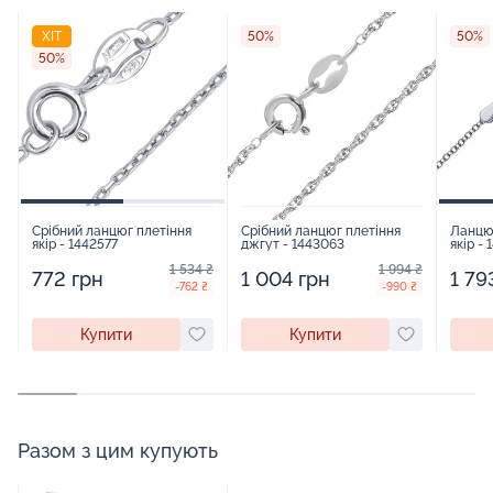
ХІТ
50%
50%
50%
Срібний ланцюг плетіння
Срібний ланцюг плетіння
Ланцюг
якір - 1442577
джгут - 1443063
якір - 
1 534 ₴
1 994 ₴
772 грн
1 004 грн
1 79
-762 ₴
-990 ₴
Купити
Купити
Разом з цим купують