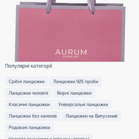
Популярні категорії
Срібні ланцюжки
Ланцюжки 925 проби
Ланцюжки чоловічі
Якірні ланцюжки
Класичні ланцюжки
Універсальні ланцюжки
Ланцюжки без каменів
Ланцюжки на Випускний
Родовані ланцюжки
Чоловічі ланцюжки в якірному плетінні