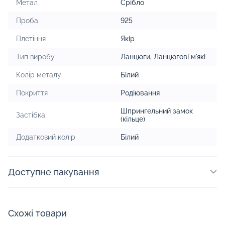
Метал
Срібло
Проба
925
Плетіння
Якір
Тип виробу
Ланцюги
,
Ланцюгові м'які
Колір металу
Білий
Покриття
Родіювання
Шпрингельний замок
Застібка
(кільце)
Додатковий колір
Білий
Доступне пакування
Схожі товари