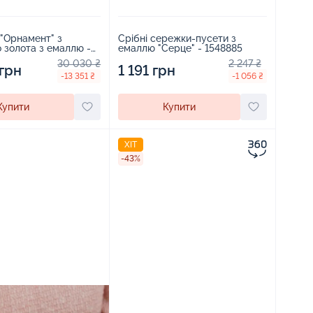
"Орнамент" з
Срібні сережки-пусети з
 золота з емаллю -
емаллю "Серце" - 1548885
30 030 ₴
2 247 ₴
 грн
1 191 грн
-13 351 ₴
-1 056 ₴
Купити
Купити
ХІТ
-43%