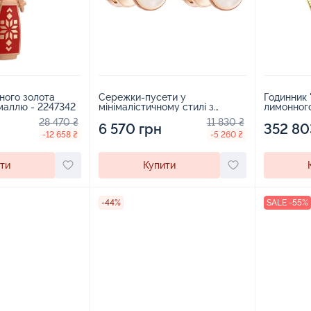
оного золота
Сережки-пусети у
Годинник 
маллю - 2247342
мінімалістичному стилі з
лимонного
червоного золота з емаллю -
плетінням
28 470 ₴
11 830 ₴
1924909
6 570 грн
352 80
-12 658 ₴
-5 260 ₴
ти
Купити
-44%
SALE -55%