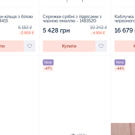
и-кільця з білою
Сережки срібні з підвісами з
Каблучка 
4415
чорною емаллю - 1483520
червоного
2267484
6 182 ₴
10 242 ₴
5 428 грн
16 679
-2 905 ₴
-4 814 ₴
ти
Купити
New
New
-47%
-44%