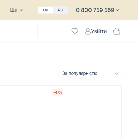
0 800 759 569
Ще
UA
RU
Увійти
-47%