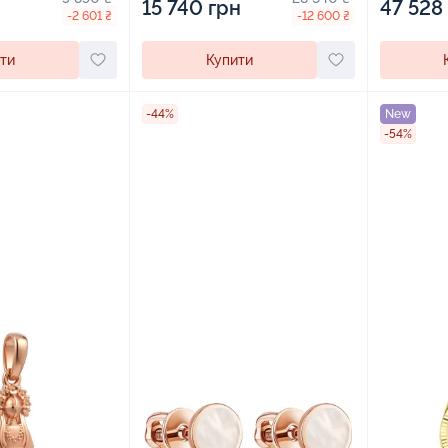
15 740 грн
47 528
-2 601 ₴
-12 600 ₴
ти
Купити
-44%
New
-54%