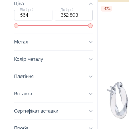
Ціна
-47%
Від (грн)
До (грн)
Метал
Колір металу
Плетіння
Вставка
Сертифікат вставки
Проба