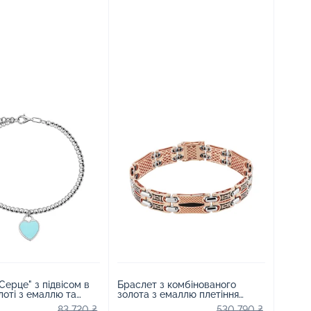
Серце" з підвісом в
Браслет з комбінованого
лоті з емаллю та
золота з емаллю плетіння
 фантазія - 1974432
ролекс - 2255747
83 720 ₴
530 790 ₴