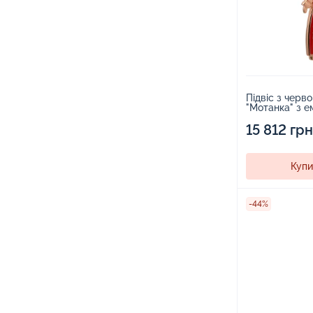
Підвіс з черв
"Мотанка" з е
15 812 грн
Купи
-44%