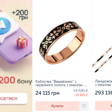
Ланцюжок
Каблучка "Вишиванка" з
з емаллю 
червоного золота з емаллю -
- 2233629
2267485
43 420 ₴
293 13
24 115 грн
-19 305 ₴
Купити