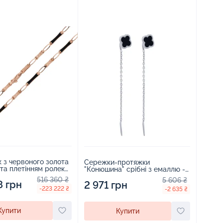
 з червоного золота
Сережки-протяжки
та плетінням ролекс
"Конюшина" срібні з емаллю -
1683123
516 360 ₴
5 606 ₴
8 грн
2 971 грн
-223 222 ₴
-2 635 ₴
Купити
Купити