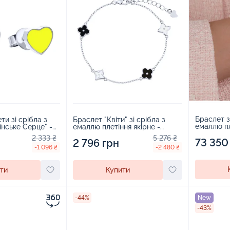
Браслет з
и зі срібла з
Браслет "Квіти" зі срібла з
емаллю пл
нське Серце" -
емаллю плетіння якірне -
2220450
2222011
2 333 ₴
5 276 ₴
73 350
2 796 грн
-1 096 ₴
-2 480 ₴
ти
Купити
-44%
New
-43%