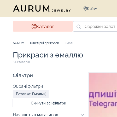
Київ
Каталог
AURUM
Ювелірні прикраси
Емаль
Прикраси з емаллю
513 товарів
Фільтри
Обрані фільтри
Вставка: Емаль
Скинути всі фільтри
Наявність в магазинах