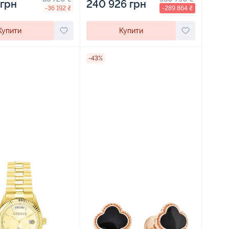
 грн
240 926 грн
-36 192 ₴
-289 864 ₴
Купити
Купити
-43%