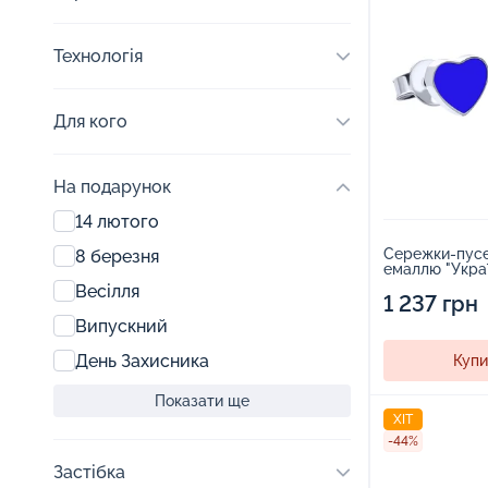
Технологія
Для кого
На подарунок
14 лютого
Сережки-пусет
8 березня
емаллю "Украї
1553043
Весілля
1 237 грн
Випускний
День Захисника
Купи
Показати ще
ХІТ
-44%
Застібка