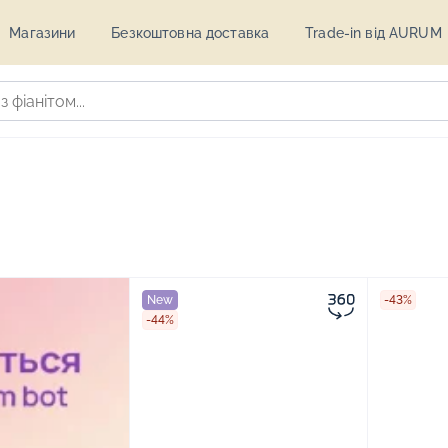
Магазини
Безкоштовна доставка
Trade-in від AURUM
New
-43%
-44%