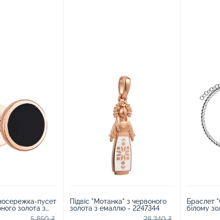
носережка-пусет
Підвіс "Мотанка" з червоного
Браслет "
оного золота з
золота з емаллю - 2247344
білому зо
6085
плетінням
5 850 ₴
28 340 ₴