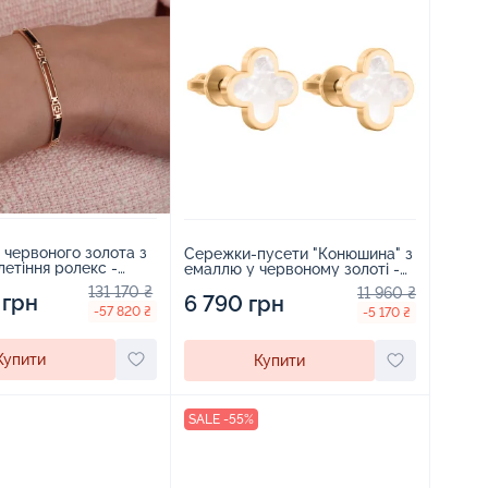
 червоного золота з
Сережки-пусети "Конюшина" з
етіння ролекс -
емаллю у червоному золоті -
1694129
131 170 ₴
11 960 ₴
 грн
6 790 грн
-57 820 ₴
-5 170 ₴
Купити
Купити
SALE -55%