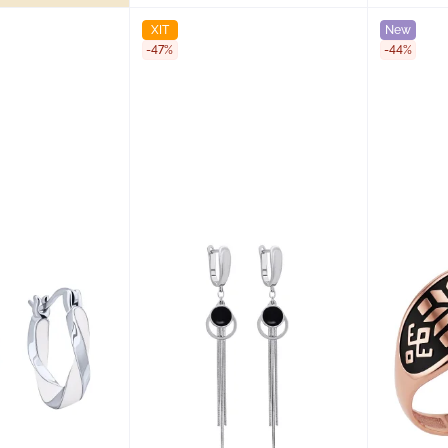
ХІТ
New
-47%
-44%