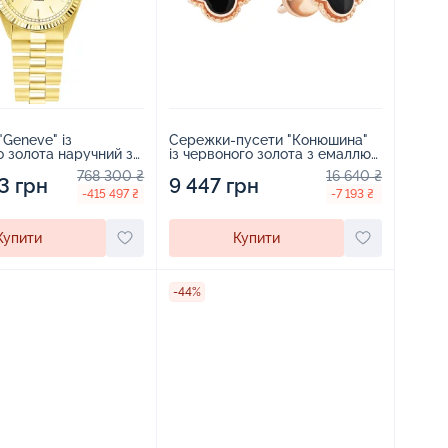
"Geneve" із
Сережки-пусети "Конюшина"
 золота наручний з
із червоного золота з емаллю -
 ролекс - 2049965
1852366
768 300 ₴
16 640 ₴
3 грн
9 447 грн
-415 497 ₴
-7 193 ₴
Купити
Купити
-44%