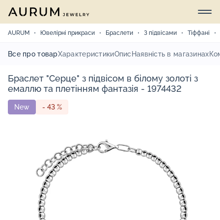
AURUM
Ювелірні прикраси
Браслети
З підвісами
Тіффані
Все про товар
Характеристики
Опис
Наявність в магазинах
Ко
Браслет "Серце" з підвісом в білому золоті з
емаллю та плетінням фантазія - 1974432
New
- 43 %