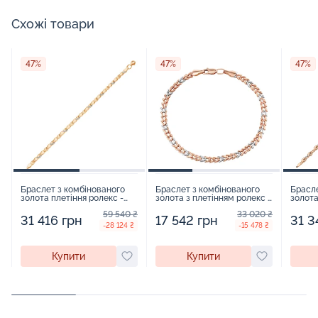
Схожі товари
47%
47%
47%
Браслет з комбінованого
Браслет з комбінованого
Брасле
золота плетіння ролекс -
золота з плетінням ролекс -
золота
960423
963102
96347
59 540 ₴
33 020 ₴
31 416 грн
17 542 грн
31 3
-28 124 ₴
-15 478 ₴
Купити
Купити