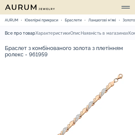
AURUM
Ювелірні прикраси
Браслети
Ланцюгові м'які
Золото
Все про товар
Характеристики
Опис
Наявність в магазинах
Ко
Браслет з комбінованого золота з плетінням
ролекс - 961959