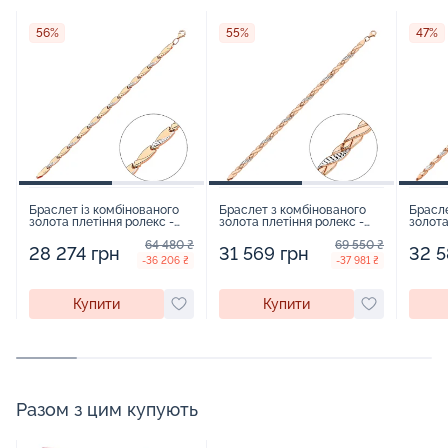
56%
55%
47%
Браслет із комбінованого
Браслет з комбінованого
Брасле
золота плетіння ролекс -
золота плетіння ролекс -
золота
1516313
1516410
151641
64 480 ₴
69 550 ₴
28 274 грн
31 569 грн
32 5
-36 206 ₴
-37 981 ₴
Купити
Купити
Разом з цим купують