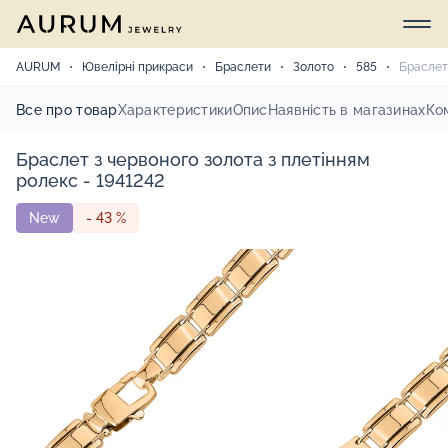
AURUM
Ювелірні прикраси
Браслети
Золото
585
Браслет 
Все про товар
Характеристики
Опис
Наявність в магазинах
Ко
Браслет з червоного золота з плетінням
ролекс - 1941242
New
- 43 %